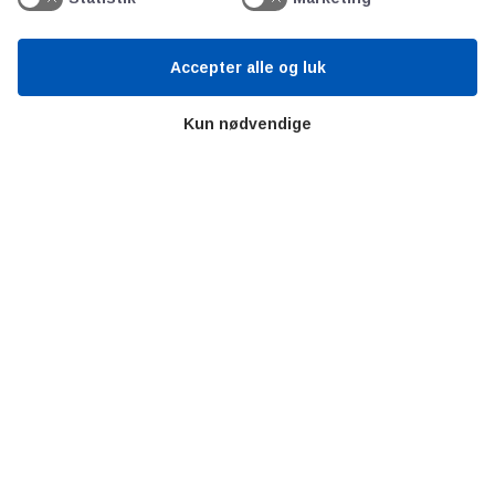
Bitva
Videncentre
Accepter alle og luk
Litteratur
Forkortelser
Kun nødvendige
Ståbi
Værd at besøge
Alltomteknikindustrin
Altombyen
Altomhjemmet
Lidt af hvert…
Omregn enheder – udvalgte måleenheder
Ingeniørens Indkøbsbog