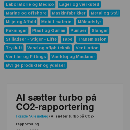
Laboratorie og Medico
Lager og værksted
Marine og offshore
Maskinfabrikker
Metal og Stål
Miljø og Affald
Mobilt materiel
Måleudstyr
Pakninger
Plast og Gummi
Pumper
Slanger
Stilladser - Stiger - Lifte
Tape
Transmission
Trykluft
Vand og afløb teknik
Ventilation
Ventiler og Fittings
Værktøj og Maskiner
Øvrige produkter og ydelser
AI sætter turbo på
CO2-rapportering
Forside
/
Alle indlæg
/
AI sætter turbo på CO2-
rapportering