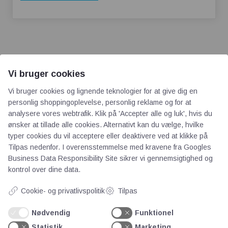
Vi bruger cookies
Vi bruger cookies og lignende teknologier for at give dig en
AOT
personlig shoppingoplevelse, personlig reklame og for at
analysere vores webtrafik. Klik på 'Accepter alle og luk', hvis du
Om os
ønsker at tillade alle cookies. Alternativt kan du vælge, hvilke
Priser
typer cookies du vil acceptere eller deaktivere ved at klikke på
Tilpas nedenfor. I overensstemmelse med kravene fra
Googles
Kontakt
Business Data Responsibility Site
sikrer vi gennemsigtighed og
Persondata
kontrol over dine data.
Cookie- og privatlivspolitik
Tilpas
Videncentre
Nødvendig
Funktionel
Teknologisk Institut
Statistik
Marketing