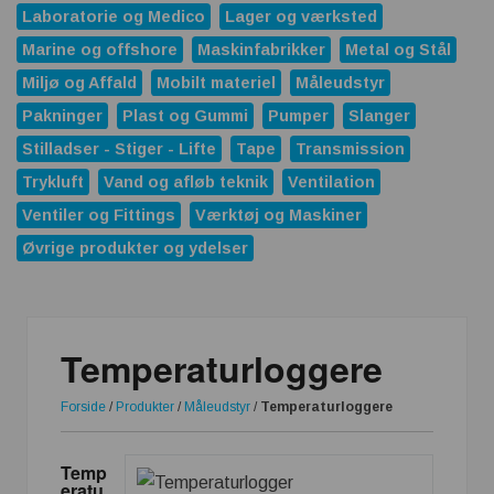
Laboratorie og Medico
Lager og værksted
Marine og offshore
Maskinfabrikker
Metal og Stål
Miljø og Affald
Mobilt materiel
Måleudstyr
Pakninger
Plast og Gummi
Pumper
Slanger
Stilladser - Stiger - Lifte
Tape
Transmission
Trykluft
Vand og afløb teknik
Ventilation
Ventiler og Fittings
Værktøj og Maskiner
Øvrige produkter og ydelser
Temperaturloggere
Forside
/
Produkter
/
Måleudstyr
/
Temperaturloggere
Temp
eratu