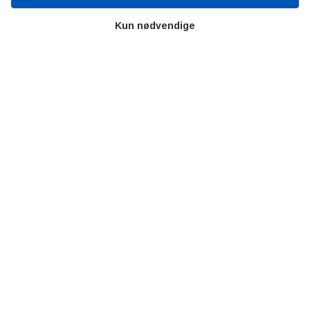
Videncentre
Kun nødvendige
Teknologisk Institut
Bitva
Videncentre
Litteratur
Forkortelser
Ståbi
Værd at besøge
Alltomteknikindustrin
Altombyen
Altomhjemmet