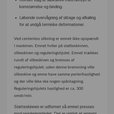
kornstørrelse og binding.
Løbende overvågning af slitage og afkøling
for at undgå termiske deformationer.
Ved centerless slibning er emnet ikke opspændt
i maskinen.
Emnet hviler på støtteskinnen,
slibeskiven og reguleringshjulet. Emnet trækkes
rundt af slibeskiven og bremses af
reguleringshjulet, uden denne bremsning ville
slibeskive og emne have samme perierihastighed
og der ville ikke ske nogen spåntagning.
Reguleringshjulets hastighed er ca. 300
omdr/min.
Støtteskinnen er udformet så emnet presses
mod reguleringshjulet. Det er vigtigt at emnets