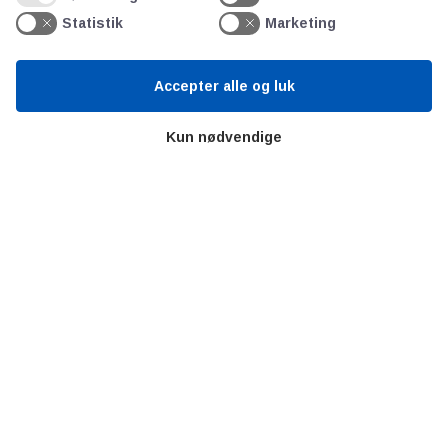
Om os
Statistik
Marketing
Priser
Kontakt
Persondata
Accepter alle og luk
Kun nødvendige
Videncentre
Teknologisk Institut
Bitva
Videncentre
Litteratur
Forkortelser
Ståbi
Værd at besøge