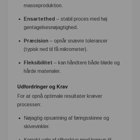
masseproduktion.
Ensartethed
– stabil proces med høj
gentagelsesnøjagtighed.
Præcision
– opnår snævre tolerancer
(typisk ned til få mikrometer).
Fleksibilitet
– kan håndtere både bløde og
hårde materialer.
Udfordringer og Krav
For at opnå optimale resultater kræver
processen:
Nøjagtig opsætning af føringsskinne og
skivevinkler.
Korrekt valg af slibeskive med hensyn til