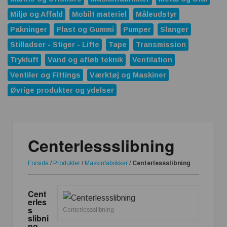
Miljø og Affald
Mobilt materiel
Måleudstyr
Pakninger
Plast og Gummi
Pumper
Slanger
Stilladser - Stiger - Lifte
Tape
Transmission
Trykluft
Vand og afløb teknik
Ventilation
Ventiler og Fittings
Værktøj og Maskiner
Øvrige produkter og ydelser
Centerlessslibning
Forside
/
Produkter
/
Maskinfabrikker
/
Centerlessslibning
Cent
erles
s
Centerlessslibning
slibni
ng –