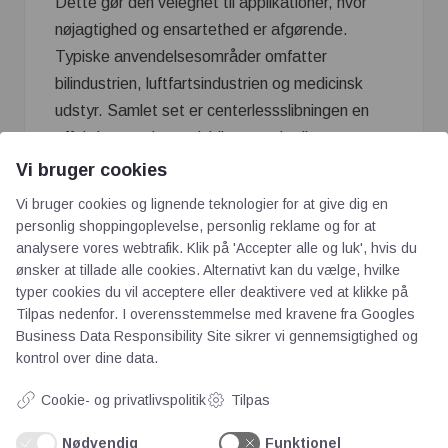
Dette gør den velegnet til applikationer, hvor
nøjagtighed og ensartethed er afgørende.
Typiske anvendelsesområder omfatter
bilindustrien, luftfartsindustrien og medicinsk
udstyr. Samlet set er centerlessslibningen en
effektiv, præcis og alsidig metode til
masseproduktion af cylindriske dele.
Vi bruger cookies
Vi bruger cookies og lignende teknologier for at give dig en
personlig shoppingoplevelse, personlig reklame og for at
analysere vores webtrafik. Klik på 'Accepter alle og luk', hvis du
ønsker at tillade alle cookies. Alternativt kan du vælge, hvilke
typer cookies du vil acceptere eller deaktivere ved at klikke på
Tilpas nedenfor. I overensstemmelse med kravene fra
Googles
Business Data Responsibility Site
sikrer vi gennemsigtighed og
kontrol over dine data.
AOT
Cookie- og privatlivspolitik
Tilpas
Nødvendig
Funktionel