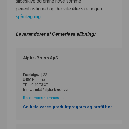
slibeskive og emne have samme
perierihastighed og der ville ikke ske nogen
spåntagning
.
Leverandører af Centerless slibning:
Alpha-Brush ApS
Frankrigsvej 22
8450 Hammel
Tlf.: 40 40 73 37
E-mail: info@alpha-brush.com
Besøg vores hjemmeside
Se hele vores produktprogram og profil her