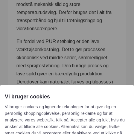
modstå mekanisk slid og store
temperaturudsving. Derfor bruges det i alt fra
transportbånd og hjul til tætningsringe og
vibrationsdæmpere.
En fordel ved PUR støbning er den lave
værktøjsomkostning. Dette gør processen
økonomisk ved mindre serier, sammenlignet
med sprøjtestøbning. Den hurtige proces og
lave spild giver en bæredygtig produktion.
Derudover kan materialet farves og tilpasses i
hårdhed og struktur.
Vi bruger cookies
Industrien drager stor nytte af polyurethans
Vi bruger cookies og lignende teknologier for at give dig en
alsidighed. Det er muligt at støbe store og
personlig shoppingoplevelse, personlig reklame og for at
komplekse emner med høj nøjagtighed. PUR
analysere vores webtrafik. Klik på 'Accepter alle og luk', hvis du
ønsker at tillade alle cookies. Alternativt kan du vælge, hvilke
støbning er derfor en vigtig teknologi i både
typer cookies du vil acceptere eller deaktivere ved at klikke på