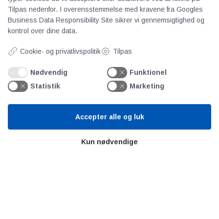
maskinindustri, medicinalteknik og
Tilpas nedenfor. I overensstemmelse med kravene fra
Googles
transportsektoren.
Business Data Responsibility Site
sikrer vi gennemsigtighed og
kontrol over dine data.
Cookie- og privatlivspolitik
Tilpas
Nødvendig
Funktionel
Statistik
Marketing
Accepter alle og luk
Kun nødvendige
AOT
Om os
Priser
Kontakt
Persondata