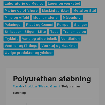
Laboratorie og Medico
Lager og værksted
Marine og offshore
Maskinfabrikker
Metal og Stål
Miljø og Affald
Mobilt materiel
Måleudstyr
Pakninger
Plast og Gummi
Pumper
Slanger
Stilladser - Stiger - Lifte
Tape
Transmission
Trykluft
Vand og afløb teknik
Ventilation
Ventiler og Fittings
Værktøj og Maskiner
Øvrige produkter og ydelser
Polyurethan støbning
Forside
/
Produkter
/
Plast og Gummi
/
Polyurethan
støbning