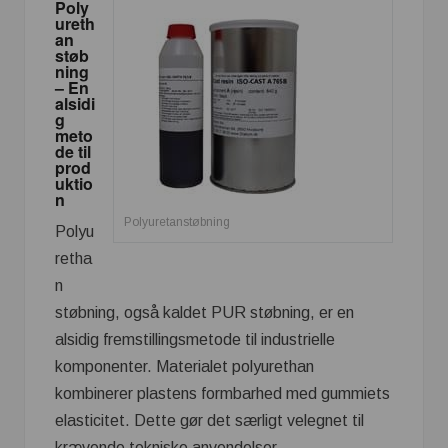
Poly
ureth
an
støb
ning
– En
alsidi
g
meto
de til
prod
uktio
n
Polyuretanstøbning
Polyu
retha
n
støbning, også kaldet PUR støbning, er en
alsidig fremstillingsmetode til industrielle
komponenter. Materialet polyurethan
kombinerer plastens formbarhed med gummiets
elasticitet. Dette gør det særligt velegnet til
krævende tekniske anvendelser.