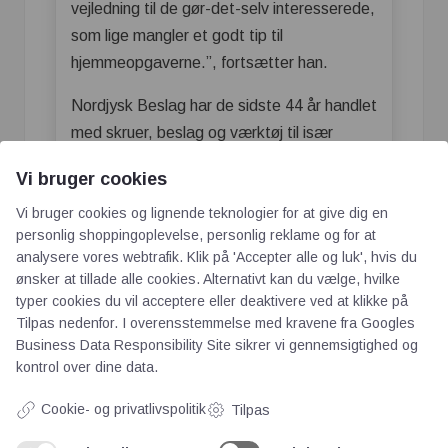
vejledning til de gør-det-selv interesserede,
som lige mangler et godt tip til
hjemmeopgaverne.”, fortsætter han.
Nordjysk Beslag har de sidste 44 år handlet
med skruer, beslag og værktøj til især
byggebranchen og andre professionelle,
Vi bruger cookies
men til det årlige Lager Outlet åbnes
dørene på vid gab for alle, som kunne have
Vi bruger cookies og lignende teknologier for at give dig en
personlig shoppingoplevelse, personlig reklame og for at
interesse i professionelt værktøj og
analysere vores webtrafik. Klik på 'Accepter alle og luk', hvis du
højkvalitets-byggematerialer.
ønsker at tillade alle cookies. Alternativt kan du vælge, hvilke
typer cookies du vil acceptere eller deaktivere ved at klikke på
Find Nordjysk Beslags begivenhed på
Tilpas nedenfor. I overensstemmelse med kravene fra
Googles
Facebook, som løbende bliver opdateret
Business Data Responsibility Site
sikrer vi gennemsigtighed og
med de gode tilbud.
kontrol over dine data.
Hvor og hvornår:
Cookie- og privatlivspolitik
Tilpas