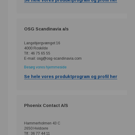
Se hele vores produktprogram og profil her
OSG Scandinavia a/s
Langebjergvænget 16
4000 Roskilde
Tlf.: 46 75 65 55
E-mail: osg@osg-scandinavia.com
Besøg vores hjemmeside
Se hele vores produktprogram og profil her
Phoenix Contact A/S
Hammerholmen 43 C
2650 Hvidovre
Tlf.: 36 77 44 11