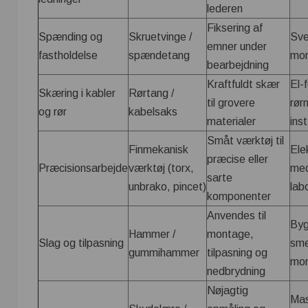
lederen
Fiksering af
Spænding og
Skruetvinge /
Sve
emner under
fastholdelse
spændetang
mo
bearbejdning
Kraftfuldt skær
El-
Skæring i kabler
Rørtang /
til grovere
rør
og rør
kabelsaks
materialer
ins
Småt værktøj til
Finmekanisk
Ele
præcise eller
Præcisionsarbejde
værktøj (torx,
med
sarte
unbrako, pincet)
lab
komponenter
Anvendes til
Byg
Hammer /
montage,
Slag og tilpasning
sme
gummihammer
tilpasning og
mon
nedbrydning
Nøjagtig
Mas