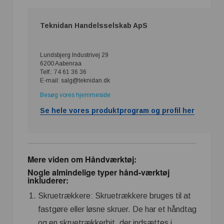
Teknidan Handelsselskab ApS
Lundsbjerg Industrivej 29
6200 Aabenraa
Telf.: 74 61 36 36
E-mail: salg@teknidan.dk
Besøg vores hjemmeside
Se hele vores produktprogram og profil her
Mere viden om Håndværktøj:
Nogle almindelige typer hånd-værktøj
inkluderer:
Skruetrækkere: Skruetrækkere bruges til at
fastgøre eller løsne skruer. De har et håndtag
og en skruetrækkerbit, der indsættes i