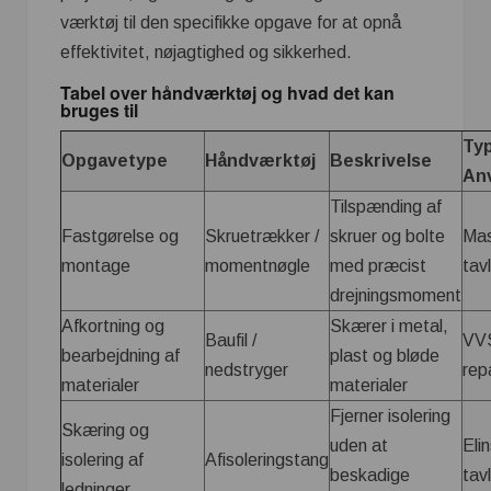
værktøj til den specifikke opgave for at opnå
effektivitet, nøjagtighed og sikkerhed.
Tabel over håndværktøj og hvad det kan
bruges til
Ty
Opgavetype
Håndværktøj
Beskrivelse
An
Tilspænding af
Fastgørelse og
Skruetrækker /
skruer og bolte
Mas
montage
momentnøgle
med præcist
tav
drejningsmoment
Afkortning og
Skærer i metal,
Baufil /
VVS
bearbejdning af
plast og bløde
nedstryger
rep
materialer
materialer
Fjerner isolering
Skæring og
uden at
Elin
isolering af
Afisoleringstang
beskadige
tav
ledninger