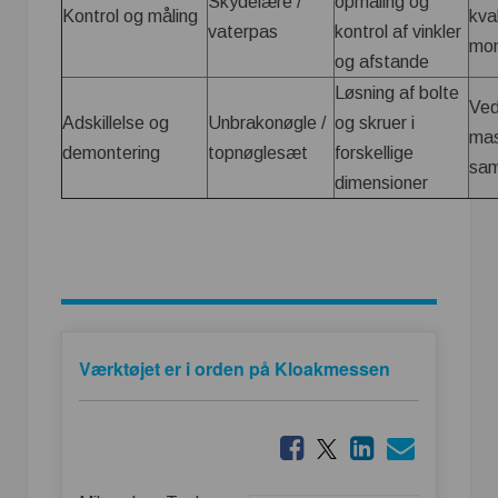
Skydelære /
opmåling og
Kontrol og måling
kval
vaterpas
kontrol af vinkler
mo
og afstande
Løsning af bolte
Ved
Adskillelse og
Unbrakonøgle /
og skruer i
mas
demontering
topnøglesæt
forskellige
sam
dimensioner
Værktøjet er i orden på Kloakmessen