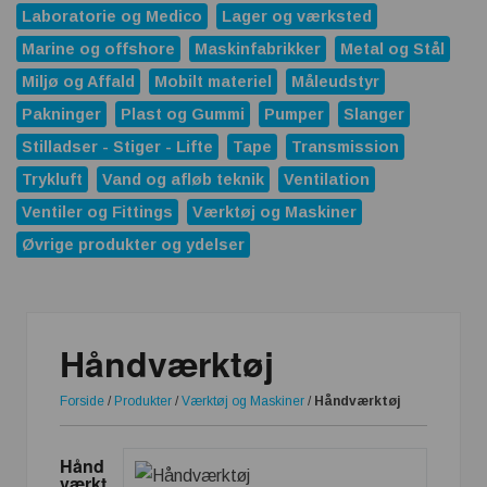
Laboratorie og Medico
Lager og værksted
Marine og offshore
Maskinfabrikker
Metal og Stål
Miljø og Affald
Mobilt materiel
Måleudstyr
Pakninger
Plast og Gummi
Pumper
Slanger
Stilladser - Stiger - Lifte
Tape
Transmission
Trykluft
Vand og afløb teknik
Ventilation
Ventiler og Fittings
Værktøj og Maskiner
Øvrige produkter og ydelser
Håndværktøj
Forside
/
Produkter
/
Værktøj og Maskiner
/
Håndværktøj
Hånd
værkt