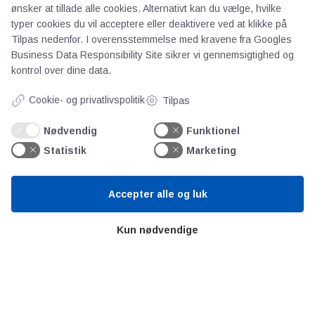
Priser
ønsker at tillade alle cookies. Alternativt kan du vælge, hvilke
Kontakt
typer cookies du vil acceptere eller deaktivere ved at klikke på
Persondata
Tilpas nedenfor. I overensstemmelse med kravene fra
Googles
Business Data Responsibility Site
sikrer vi gennemsigtighed og
kontrol over dine data.
Videncentre
Cookie- og privatlivspolitik
Tilpas
Teknologisk Institut
Nødvendig
Funktionel
Bitva
Statistik
Marketing
Videncentre
Litteratur
Accepter alle og luk
Forkortelser
Ståbi
Kun nødvendige
Værd at besøge
Alltomteknikindustrin