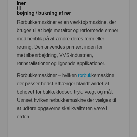
iner
til
bøjning / bukning af rør
Rørbukkemaskiner er en værktøjsmaskine, der
bruges til at bøje metalrør og rørformede emner
med henblik på at ændre deres form eller
retning. Den anvendes primært inden for
metalbearbejdning, VVS-industrien,
rørinstallationer og lignende applikationer.
Rørbukkemaskiner – hvilken
rørbuk
kemaskine
der passer bedst afhænger blandt andet af
behovet for bukkeklodser, tryk, vægt og mål.
Uanset hvilken rørbukkemaskine der vælges til
at udføre opgaverne skal kvaliteten være i
orden.