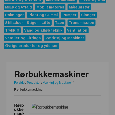
Miljø og Affald
Mobilt materiel
Måleudstyr
Pakninger
Plast og Gummi
Pumper
Slanger
Stilladser - Stiger - Lifte
Tape
Transmission
Trykluft
Vand og afløb teknik
Ventilation
Ventiler og Fittings
Værktøj og Maskiner
Øvrige produkter og ydelser
Rørbukkemaskiner
Forside
/
Produkter
/
Værktøj og Maskiner
/
Rørbukkemaskiner
Rørb
ukke
mask