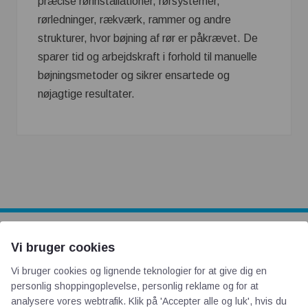
præcise rørinstallationer, rørsystemer,
rørledninger, rækværk, rammer og andre
strukturer, hvor bøjning af rør er påkrævet. De
sparer tid og arbejdskraft i forhold til manuelle
bøjningsmetoder og sikrer ensartede og
nøjagtige resultater.
Vi bruger cookies
AOT
Vi bruger cookies og lignende teknologier for at give dig en
personlig shoppingoplevelse, personlig reklame og for at
Om os
analysere vores webtrafik. Klik på 'Accepter alle og luk', hvis du