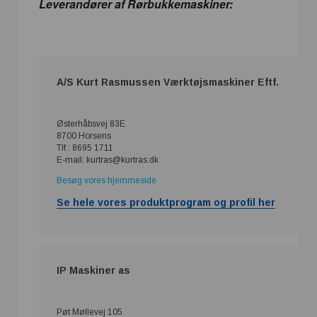
Leverandører af Rørbukkemaskiner:
A/S Kurt Rasmussen Værktøjsmaskiner Eftf.
Østerhåbsvej 83E
8700 Horsens
Tlf.: 8695 1711
E-mail: kurtras@kurtras.dk
Besøg vores hjemmeside
Se hele vores produktprogram og profil her
IP Maskiner as
Pøt Møllevej 105