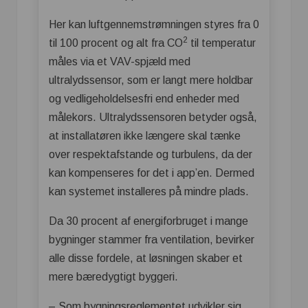
Her kan luftgennemstrømningen styres fra 0
2
til 100 procent og alt fra CO
til temperatur
måles via et VAV-spjæld med
ultralydssensor, som er langt mere holdbar
og vedligeholdelsesfri end enheder med
målekors. Ultralydssensoren betyder også,
at installatøren ikke længere skal tænke
over respektafstande og turbulens, da der
kan kompenseres for det i app’en. Dermed
kan systemet installeres på mindre plads.
Da 30 procent af energiforbruget i mange
bygninger stammer fra ventilation, bevirker
alle disse fordele, at løsningen skaber et
mere bæredygtigt byggeri.
– Som bygningsreglementet udvikler sig