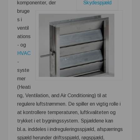
komponenter, der
Skydespjæld
bruge
s i
ventil
ations
- og
HVAC
-
syste
mer
(Heati
ng, Ventilation, and Air Conditioning) til at
regulere luftstrømmen. De spiller en vigtig rolle i
at kontrollere temperaturen, luftkvaliteten og
trykket i et bygningssystem. Spjældene kan
bl.a. inddeles i indreguleringsspjæld, afspærrings
spjæld herunder driftsspjæld, røgspjæld,