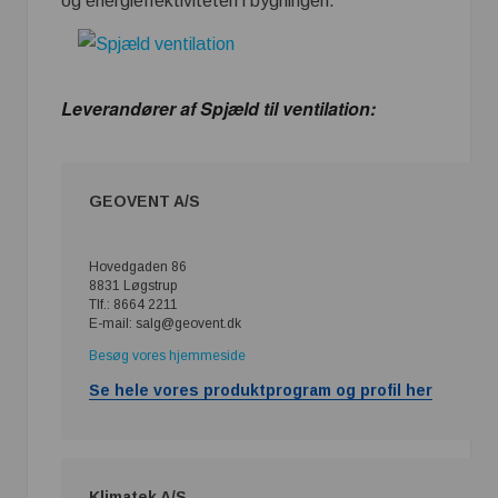
og energieffektiviteten i bygningen.
Leverandører af Spjæld til ventilation:
GEOVENT A/S
Hovedgaden 86
8831 Løgstrup
Tlf.: 8664 2211
E-mail: salg@geovent.dk
Besøg vores hjemmeside
Se hele vores produktprogram og profil her
Klimatek A/S