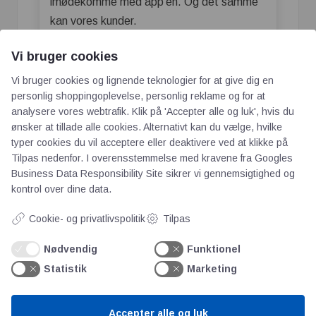
imødekomme med app’en. Og det samme
kan vores kunder.
Made in Denmark
Vi bruger cookies
Vi bruger cookies og lignende teknologier for at give dig en
Rent teknisk fungerer Ultra BT på den
personlig shoppingoplevelse, personlig reklame og for at
måde, at Bluetooth-modtageren på Ultra
analysere vores webtrafik. Klik på 'Accepter alle og luk', hvis du
BT VAV-spjældet kommunikerer med
ønsker at tillade alle cookies. Alternativt kan du vælge, hvilke
rumfølere i udvalgte zoner. Reguleringen
typer cookies du vil acceptere eller deaktivere ved at klikke på
kan derefter styres fra app’en. Det hele
Tilpas nedenfor. I overensstemmelse med kravene fra
Googles
Business Data Responsibility Site
sikrer vi gennemsigtighed og
kører over Bluetooth-forbindelsen, hvilket
kontrol over dine data.
minimerer kabeltrækket og
installationstiden.
Cookie- og privatlivspolitik
Tilpas
Løsningen er udviklet over flere år på
Nødvendig
Funktionel
Lindabs egne udviklingsafdelinger i Sverige
Statistik
Marketing
og Farum. Og de fysiske produkter
produceres på Lindabs faciliteter i
Accepter alle og luk