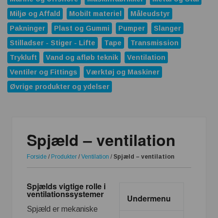
Miljø og Affald
Mobilt materiel
Måleudstyr
Pakninger
Plast og Gummi
Pumper
Slanger
Stilladser - Stiger - Lifte
Tape
Transmission
Trykluft
Vand og afløb teknik
Ventilation
Ventiler og Fittings
Værktøj og Maskiner
Øvrige produkter og ydelser
Spjæld – ventilation
Forside
/
Produkter
/
Ventilation
/
Spjæld – ventilation
Spjælds vigtige rolle i
ventilationssystemer
Undermenu
Spjæld er mekaniske