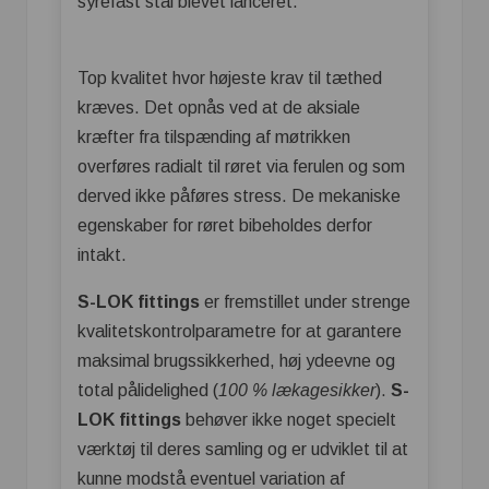
syrefast stål blevet lanceret.
Top kvalitet hvor højeste krav til tæthed
kræves. Det opnås ved at de aksiale
kræfter fra tilspænding af møtrikken
overføres radialt til røret via ferulen og som
derved ikke påføres stress. De mekaniske
egenskaber for røret bibeholdes derfor
intakt.
S-LOK fittings
er fremstillet under strenge
kvalitetskontrolparametre for at garantere
maksimal brugssikkerhed, høj ydeevne og
total pålidelighed (
100 % lækagesikker
).
S-
LOK fittings
behøver ikke noget specielt
værktøj til deres samling og er udviklet til at
kunne modstå eventuel variation af