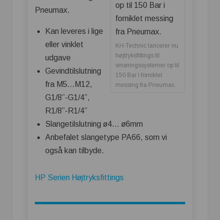
Pneumax.
Kan leveres i lige
eller vinklet
KH-Technic lancerer nu
højtryksfittings til
udgave
smøringssystemer op til
Gevindtilslutning
150 Bar i forniklet
fra M5…M12,
messing fra Pneumax.
G1/8”-G1/4”,
R1/8”-R1/4”
Slangetilslutning ø4… ø6mm
Anbefalet slangetype PA66, som vi
også kan tilbyde.
HP Serien Højtryksfittings