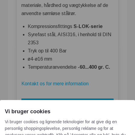
materiale, hårdhed og vægtykkelse af de
anvendte sømløse stålrør.
Kompressionsfittings
S-LOK-serie
Syrefast stål, AISI316, i henhold til DIN
2353
Tryk op til 400 Bar
ø4-ø16 mm
Temperaturanvendelse
-60...400 gr. C.
Kontakt os for mere information
Vi bruger cookies
Vi bruger cookies og lignende teknologier for at give dig en
personlig shoppingoplevelse, personlig reklame og for at
analysere vores webtrafik. Klik på 'Accepter alle og luk', hvis du