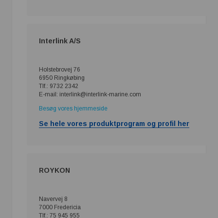
Interlink A/S
Holstebrovej 76
6950 Ringkøbing
Tlf.: 9732 2342
E-mail: interlink@interlink-marine.com
Besøg vores hjemmeside
Se hele vores produktprogram og profil her
ROYKON
Navervej 8
7000 Fredericia
Tlf.: 75 945 955