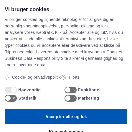
Vi bruger cookies
AOT
Vi bruger cookies og lignende teknologier for at give dig en
personlig shoppingoplevelse, personlig reklame og for at
Om os
analysere vores webtrafik. Klik på 'Accepter alle og luk', hvis du
ønsker at tillade alle cookies. Alternativt kan du vælge, hvilke
Priser
typer cookies du vil acceptere eller deaktivere ved at klikke på
Kontakt
Tilpas nedenfor. I overensstemmelse med kravene fra
Googles
Persondata
Business Data Responsibility Site
sikrer vi gennemsigtighed og
kontrol over dine data.
Videncentre
Cookie- og privatlivspolitik
Tilpas
Nødvendig
Funktionel
Teknologisk Institut
Statistik
Marketing
Bitva
Videncentre
Litteratur
Accepter alle og luk
Forkortelser
Ståbi
Kun nødvendige