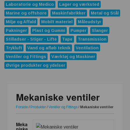
Laboratorie og Medico
Lager og værksted
Marine og offshore
Maskinfabrikker
Metal og Stål
Miljø og Affald
Mobilt materiel
Måleudstyr
Pakninger
Plast og Gummi
Pumper
Slanger
Stilladser - Stiger - Lifte
Tape
Transmission
Trykluft
Vand og afløb teknik
Ventilation
Ventiler og Fittings
Værktøj og Maskiner
Øvrige produkter og ydelser
Mekaniske ventiler
Forside
/
Produkter
/
Ventiler og Fittings
/
Mekaniske ventiler
Meka
niske