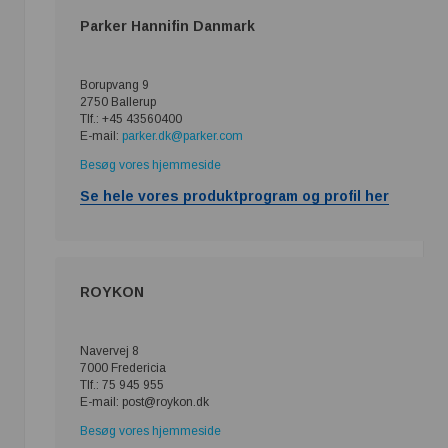
Parker Hannifin Danmark
Borupvang 9
2750 Ballerup
Tlf.: +45 43560400
E-mail:
parker.dk@parker.com
Besøg vores hjemmeside
Se hele vores produktprogram og profil her
ROYKON
Navervej 8
7000 Fredericia
Tlf.: 75 945 955
E-mail: post@roykon.dk
Besøg vores hjemmeside