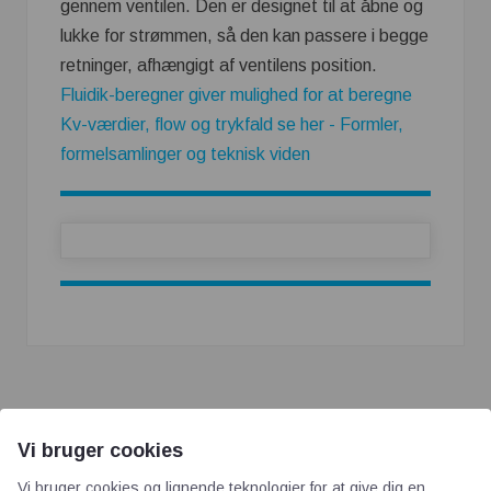
gennem ventilen. Den er designet til at åbne og
lukke for strømmen, så den kan passere i begge
retninger, afhængigt af ventilens position.
Fluidik-beregner giver mulighed for at beregne
Kv-værdier, flow og trykfald se her - Formler,
formelsamlinger og teknisk viden
Vi bruger cookies
Vi bruger cookies og lignende teknologier for at give dig en