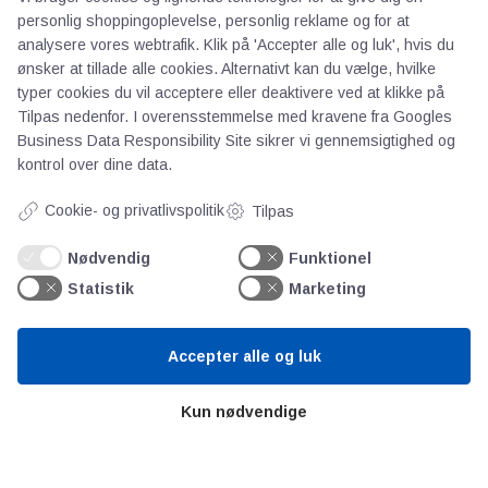
personlig shoppingoplevelse, personlig reklame og for at
AOT
analysere vores webtrafik. Klik på 'Accepter alle og luk', hvis du
ønsker at tillade alle cookies. Alternativt kan du vælge, hvilke
typer cookies du vil acceptere eller deaktivere ved at klikke på
Om os
Tilpas nedenfor. I overensstemmelse med kravene fra
Googles
Priser
Business Data Responsibility Site
sikrer vi gennemsigtighed og
Kontakt
kontrol over dine data.
Persondata
Cookie- og privatlivspolitik
Tilpas
Videncentre
Nødvendig
Funktionel
Statistik
Marketing
Teknologisk Institut
Bitva
Accepter alle og luk
Videncentre
Litteratur
Kun nødvendige
Forkortelser
Ståbi