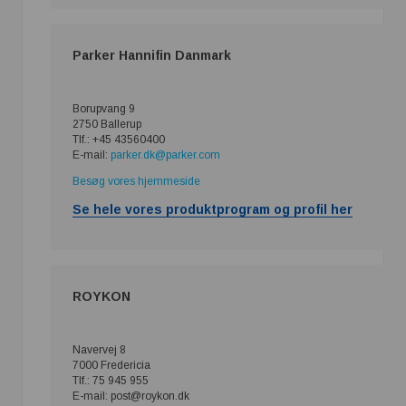
Parker Hannifin Danmark
Borupvang 9
2750 Ballerup
Tlf.: +45 43560400
E-mail:
parker.dk@parker.com
Besøg vores hjemmeside
Se hele vores produktprogram og profil her
ROYKON
Navervej 8
7000 Fredericia
Tlf.: 75 945 955
E-mail: post@roykon.dk