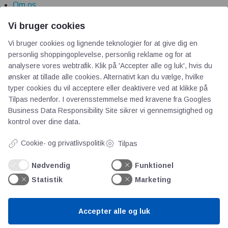
Om os
Priser
Vi bruger cookies
Kontakt
Vi bruger cookies og lignende teknologier for at give dig en
Persondata
personlig shoppingoplevelse, personlig reklame og for at
analysere vores webtrafik. Klik på 'Accepter alle og luk', hvis du
ønsker at tillade alle cookies. Alternativt kan du vælge, hvilke
Videncentre
typer cookies du vil acceptere eller deaktivere ved at klikke på
Tilpas nedenfor. I overensstemmelse med kravene fra
Googles
Teknologisk Institut
Business Data Responsibility Site
sikrer vi gennemsigtighed og
Bitva
kontrol over dine data.
Videncentre
Cookie- og privatlivspolitik
Tilpas
Litteratur
Forkortelser
Nødvendig
Funktionel
Ståbi
Statistik
Marketing
Værd at besøge
Accepter alle og luk