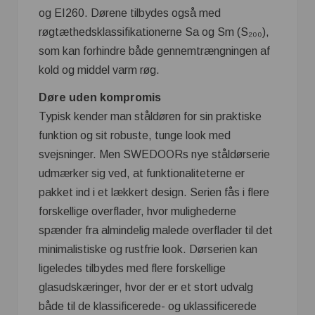
og EI260. Dørene tilbydes også med
røgtæthedsklassifikationerne Sa og Sm (S₂₀₀),
som kan forhindre både gennemtrængningen af
kold og middel varm røg.
Døre uden kompromis
Typisk kender man ståldøren for sin praktiske
funktion og sit robuste, tunge look med
svejsninger. Men SWEDOORs nye ståldørserie
udmærker sig ved, at funktionaliteterne er
pakket ind i et lækkert design. Serien fås i flere
forskellige overflader, hvor mulighederne
spænder fra almindelig malede overflader til det
minimalistiske og rustfrie look. Dørserien kan
ligeledes tilbydes med flere forskellige
glasudskæringer, hvor der er et stort udvalg
både til de klassificerede- og uklassificerede