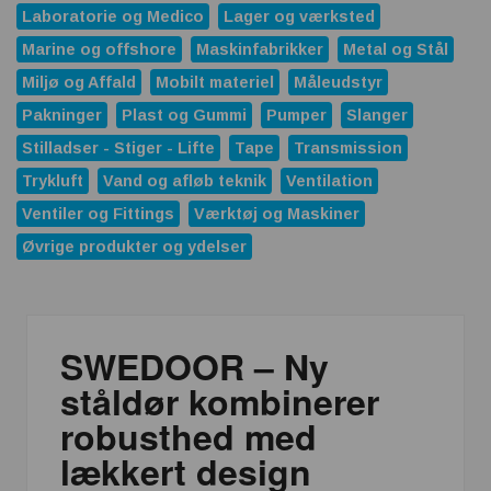
Laboratorie og Medico
Lager og værksted
Marine og offshore
Maskinfabrikker
Metal og Stål
Miljø og Affald
Mobilt materiel
Måleudstyr
Pakninger
Plast og Gummi
Pumper
Slanger
Stilladser - Stiger - Lifte
Tape
Transmission
Trykluft
Vand og afløb teknik
Ventilation
Ventiler og Fittings
Værktøj og Maskiner
Øvrige produkter og ydelser
SWEDOOR – Ny
ståldør kombinerer
robusthed med
lækkert design