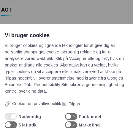
AOT
Om os
Priser
Vi bruger cookies
Kontakt
Vi bruger cookies og lignende teknologier for at give dig en
Persondata
personlig shoppingoplevelse, personlig reklame og for at
analysere vores webtrafik. Klik på 'Accepter alle og luk', hvis du
ønsker at tillade alle cookies. Alternativt kan du vælge, hvilke
Videncentre
typer cookies du vil acceptere eller deaktivere ved at klikke på
Tilpas nedenfor. I overensstemmelse med kravene fra
Googles
Business Data Responsibility Site
sikrer vi gennemsigtighed og
Teknologisk Institut
kontrol over dine data.
Bitva
Videncentre
Cookie- og privatlivspolitik
Tilpas
Litteratur
Nødvendig
Funktionel
Forkortelser
Statistik
Marketing
Ståbi