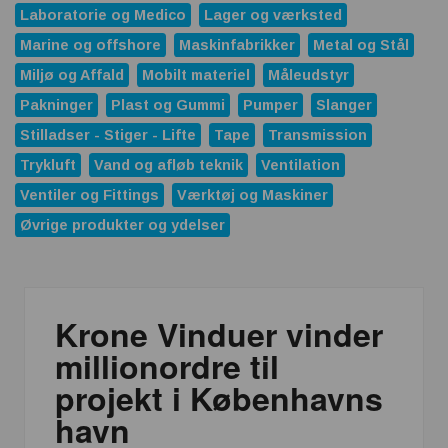
Laboratorie og Medico
Lager og værksted
Marine og offshore
Maskinfabrikker
Metal og Stål
Miljø og Affald
Mobilt materiel
Måleudstyr
Pakninger
Plast og Gummi
Pumper
Slanger
Stilladser - Stiger - Lifte
Tape
Transmission
Trykluft
Vand og afløb teknik
Ventilation
Ventiler og Fittings
Værktøj og Maskiner
Øvrige produkter og ydelser
Krone Vinduer vinder
millionordre til
projekt i Københavns
havn