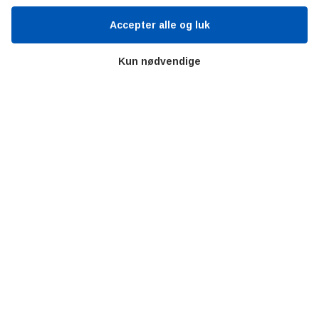
Accepter alle og luk
Værd at besøge
Kun nødvendige
Alltomteknikindustrin
Altombyen
Altomhjemmet
Lidt af hvert…
Omregn enheder – udvalgte måleenheder
Ingeniørens Indkøbsbog
Erhvervsvittigheder
Sjove video-klip fra arbejdet