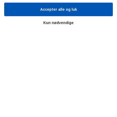
Alltomteknikindustrin
Accepter alle og luk
Altombyen
Kun nødvendige
Altomhjemmet
Lidt af hvert…
Omregn enheder – udvalgte måleenheder
Ingeniørens Indkøbsbog
Erhvervsvittigheder
Sjove video-klip fra arbejdet
Copyright © 2019 AltOmTeknik.dk - Alle rettigheder forbeholdt
Privatlivspolitik