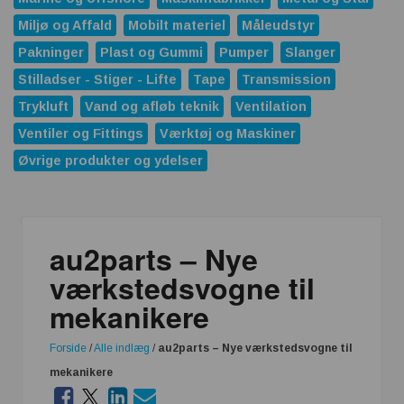
Miljø og Affald
Mobilt materiel
Måleudstyr
Pakninger
Plast og Gummi
Pumper
Slanger
Stilladser - Stiger - Lifte
Tape
Transmission
Trykluft
Vand og afløb teknik
Ventilation
Ventiler og Fittings
Værktøj og Maskiner
Øvrige produkter og ydelser
au2parts – Nye
værkstedsvogne til
mekanikere
Forside
/
Alle indlæg
/
au2parts – Nye værkstedsvogne til
mekanikere