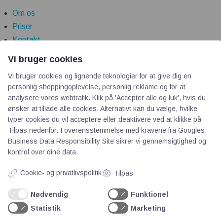
Om os
Priser
Kontakt
Persondata
Vi bruger cookies
Vi bruger cookies og lignende teknologier for at give dig en
Videncentre
personlig shoppingoplevelse, personlig reklame og for at
analysere vores webtrafik. Klik på 'Accepter alle og luk', hvis du
ønsker at tillade alle cookies. Alternativt kan du vælge, hvilke
Teknologisk Institut
typer cookies du vil acceptere eller deaktivere ved at klikke på
Bitva
Tilpas nedenfor. I overensstemmelse med kravene fra
Googles
Videncentre
Business Data Responsibility Site
sikrer vi gennemsigtighed og
Litteratur
kontrol over dine data.
Forkortelser
Cookie- og privatlivspolitik
Tilpas
Ståbi
Nødvendig
Funktionel
Statistik
Marketing
Værd at besøge