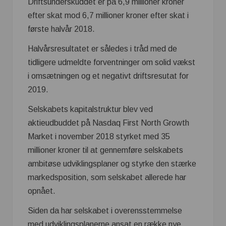
Driftsunderskuddet er på 6,9 millioner kroner
efter skat mod 6,7 millioner kroner efter skat i
første halvår 2018.
Halvårsresultatet er således i tråd med de
tidligere udmeldte forventninger om solid vækst
i omsætningen og et negativt driftsresutat for
2019.
Selskabets kapitalstruktur blev ved
aktieudbuddet på Nasdaq First North Growth
Market i november 2018 styrket med 35
millioner kroner til at gennemføre selskabets
ambitøse udviklingsplaner og styrke den stærke
markedsposition, som selskabet allerede har
opnået.
Siden da har selskabet i overensstemmelse
med udviklingsplanerne ansat en række nye