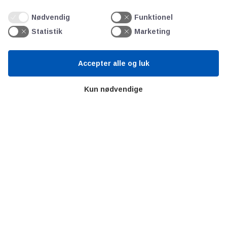
Litteratur
Nødvendig
Funktionel
Forkortelser
Statistik
Marketing
Ståbi
Accepter alle og luk
Værd at besøge
Kun nødvendige
Alltomteknikindustrin
Altombyen
Altomhjemmet
Lidt af hvert…
Omregn enheder – udvalgte måleenheder
Ingeniørens Indkøbsbog
Erhvervsvittigheder