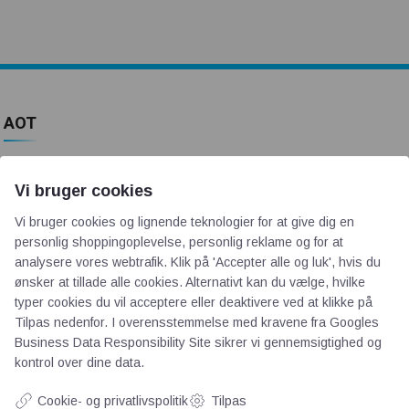
AOT
Om os
Vi bruger cookies
Priser
Kontakt
Vi bruger cookies og lignende teknologier for at give dig en
personlig shoppingoplevelse, personlig reklame og for at
Persondata
analysere vores webtrafik. Klik på 'Accepter alle og luk', hvis du
ønsker at tillade alle cookies. Alternativt kan du vælge, hvilke
typer cookies du vil acceptere eller deaktivere ved at klikke på
Videncentre
Tilpas nedenfor. I overensstemmelse med kravene fra
Googles
Business Data Responsibility Site
sikrer vi gennemsigtighed og
Teknologisk Institut
kontrol over dine data.
Bitva
Cookie- og privatlivspolitik
Tilpas
Videncentre