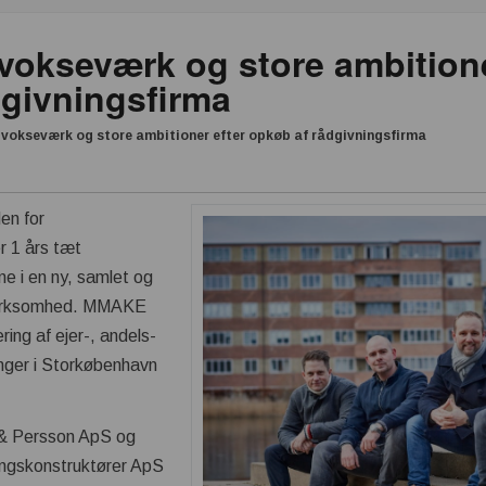
okseværk og store ambitione
dgivningsfirma
okseværk og store ambitioner efter opkøb af rådgivningsfirma
en for
r 1 års tæt
e i en ny, samlet og
virksomhed. MMAKE
ring af ejer-, andels-
inger i Storkøbenhavn
r & Persson ApS og
gskonstruktører ApS