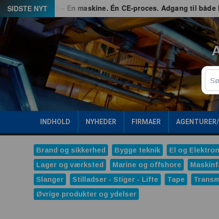
Spring
ed
G3 – En maskine. Én CE-proces. Adgang til både EU og G
SIDSTE NYT
til
indhold
A
Sø
INDHOLD
NYHEDER
FIRMAER
AGENTURER
Brand og sikkerhed
Bygge teknik
El og Elektron
Lager og værksted
Marine og offshore
Maskinf
Slanger
Stilladser - Stiger - Lifte
Tape
Transm
Øvrige produkter og ydelser