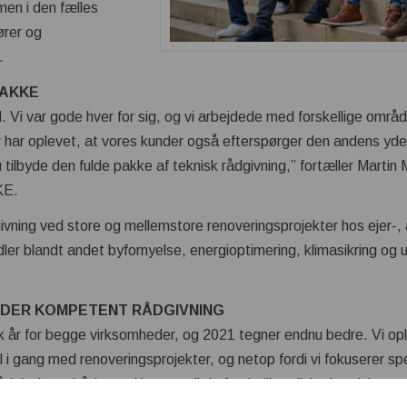
men i den fælles
rer og
.
PAKKE
. Vi var gode hver for sig, og vi arbejdede med forskellige omr
 har oplevet, at vores kunder også efterspørger den andens yde
ilbyde den fulde pakke af teknisk rådgivning,” fortæller Martin 
KE.
vning ved store og mellemstore renoveringsprojekter hos ejer-,
ler blandt andet byfornyelse, energioptimering, klimasikring og 
YDER KOMPETENT RÅDGIVNING
k år for begge virksomheder, og 2021 tegner endnu bedre. Vi opl
il i gang med renoveringsprojekter, og netop fordi vi fokuserer sp
dgivning – både med hensyn til de forskellige tilskudsordninger 