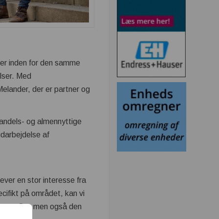
åder inden for den samme
lser. Med
Melander, der er partner og
 andels- og almennyttige
udarbejdelse af
ever en stor interesse fra
ecifikt på området, kan vi
og -puljer, men også den