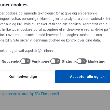
ojekterne,” fortæller Martin Melander.
ruger cookies
r har haft til huse i samme kontormiljø, men fra december 2020 h
ger cookies og lignende teknologier for at give dig en personlig
vadratmeter med plads til at vækste. Lige nu er der 11 medarbej
ngoplevelse, personlig reklame og for at analysere vores webtrafik. Kl
e op og styrke virksomheden med endnu flere kompetencer.
ter alle og luk', hvis du ønsker at tillade alle cookies. Alternativt kan du
 hvilke typer cookies du vil acceptere eller deaktivere ved at klikke på 
JDE
for. I overensstemmelse med kravene fra
Googles Business Data
i forvejen og har arbejdet sammen på flere projekter, har i den gr
sibility Site
sikrer vi gennemsigtighed og kontrol over dine data.
. Vi har den samme gode kultur og tilgang til kunder og opgave
okie- og privatlivspolitik
Tilpas
g i øjenhøjde, og vi er praktikere der er gode til at kommunikere o
rtin Melander.
Nødvendig
Funktionel
Statistik
Marketing
uset kan vi fremover levere endnu bedre samlede løsninger, men
res kunder i Storkøbenhavn og omegn.”
Kun nødvendige
Accepter alle og luk
skonstruktører ApS's Firmaprofil