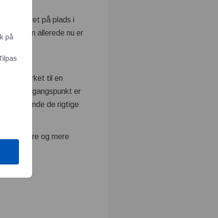
ar de været på plads i
dere, men allerede nu er
ik på
Tilpas
ad medvirket til en
r. Vores udgangspunkt er
g til at finde de rigtige
 også større og mere