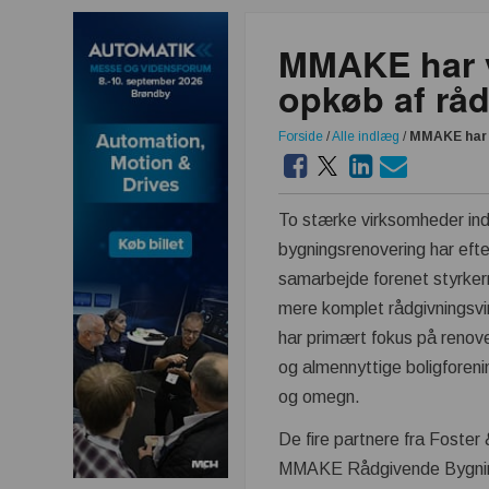
MMAKE har v
opkøb af rå
Forside
/
Alle indlæg
/
MMAKE har v
To stærke virksomheder ind
bygningsrenovering har efte
samarbejde forenet styrkern
mere komplet rådgivnings
har primært fokus på renove
og almennyttige boligforen
og omegn.
De fire partnere fra Foste
MMAKE Rådgivende Bygnin