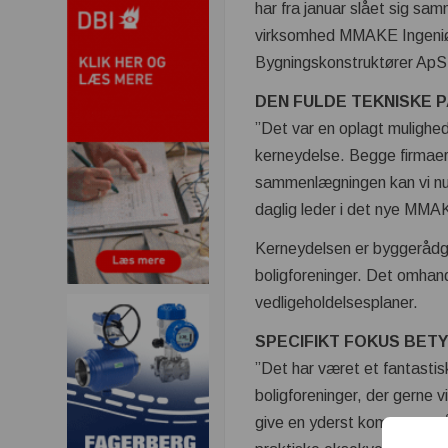
har fra januar slået sig sam
virksomhed MMAKE Ingeniø
Bygningskonstruktører ApS
DEN FULDE TEKNISKE 
”Det var en oplagt mulighed
kerneydelse. Begge firmaer
sammenlægningen kan vi nu t
daglig leder i det nye MMA
Kerneydelsen er byggerådgi
boligforeninger. Det omhand
vedligeholdelsesplaner.
SPECIFIKT FOKUS BET
”Det har været et fantastis
boligforeninger, der gerne v
give en yderst kompetent rå