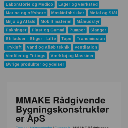
Laboratorie og Medico
Lager og værksted
Marine og offshore
Maskinfabrikker
Metal og Stål
Miljø og Affald
Mobilt materiel
Måleudstyr
Pakninger
Plast og Gummi
Pumper
Slanger
Stilladser - Stiger - Lifte
Tape
Transmission
Trykluft
Vand og afløb teknik
Ventilation
Ventiler og Fittings
Værktøj og Maskiner
Øvrige produkter og ydelser
MMAKE Rådgivende
Bygningskonstruktør
er ApS
Forside
/
Virksomheder
/
Firmaer M
/
MMAKE Rådgivende