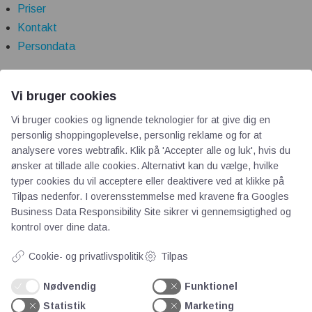
Priser
Kontakt
Persondata
Videncentre
Vi bruger cookies
Vi bruger cookies og lignende teknologier for at give dig en
Teknologisk Institut
personlig shoppingoplevelse, personlig reklame og for at
Bitva
analysere vores webtrafik. Klik på 'Accepter alle og luk', hvis du
ønsker at tillade alle cookies. Alternativt kan du vælge, hvilke
Videncentre
typer cookies du vil acceptere eller deaktivere ved at klikke på
Litteratur
Tilpas nedenfor. I overensstemmelse med kravene fra
Googles
Forkortelser
Business Data Responsibility Site
sikrer vi gennemsigtighed og
Ståbi
kontrol over dine data.
Cookie- og privatlivspolitik
Tilpas
Værd at besøge
Nødvendig
Funktionel
Statistik
Marketing
Alltomteknikindustrin