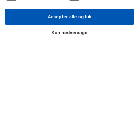
Altombyen
Altomhjemmet
Accepter alle og luk
Kun nødvendige
Lidt af hvert…
Omregn enheder – udvalgte måleenheder
Ingeniørens Indkøbsbog
Erhvervsvittigheder
Sjove video-klip fra arbejdet
Copyright © 2019 AltOmTeknik.dk - Alle rettigheder forbeholdt
Privatlivspolitik
Cookie-indstillinger