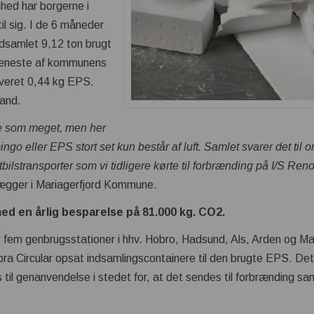
hed har borgerne i
il sig. I de 6 måneder
indsamlet 9,12 ton brugt
r eneste af kommunens
everet 0,44 kg EPS.
tand.
ke som meget, men her
ngo eller EPS stort set kun består af luft. Samlet svarer det til
bilstransporter som vi tidligere kørte til forbrænding på I/S Ren
lægger i Mariagerfjord Kommune.
ed en årlig besparelse på 81.000 kg. CO
2
.
fem genbrugsstationer i hhv. Hobro, Hadsund, Als, Arden og Ma
Circular opsat indsamlingscontainere til den brugte EPS. Det
 til genanvendelse i stedet for, at det sendes til forbrænding 