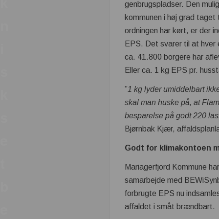
k
genbrugspladser. Den mulig
kommunen i høj grad taget t
n
ordningen har kørt, er der 
EPS. Det svarer til at hve
i
ca. 41.800 borgere har afl
s
Eller ca. 1 kg EPS pr. huss
”
1 kg lyder umiddelbart ik
k
skal man huske på, at Flami
s
besparelse på godt 220 last
Bjørnbak Kjær, affaldsplan
e
Godt for klimakontoen m
t
Mariagerfjord Kommune har 
samarbejde med BEWiSynbra 
b
forbrugte EPS nu indsamles
e
affaldet i småt brændbart.