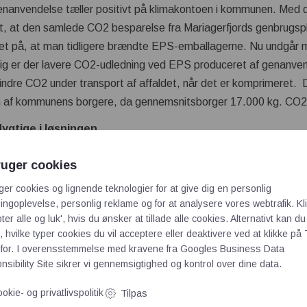
l genanvendelse tæller positivt på klimakontoen i kommunen. M
, at den samlede CO2 besparelse fra Mariagerfjords genbrugspl
et på, at man tidligere brændte EPS-emballagerne. Nu undgår
ig er der lavere CO2-udledning ved EPS produceret af genanven
dre CO2 under transport af affaldet, når det er komprimeret. D
m af kommunens borgere, da gennemsnitsborger 17.000 kg. CO2 p
ygtige i løsningen
vi som en bæredygtig kommune skulle investere i opstillingen af c
ruger cookies
mles og genanvendes
,” fastslår Kirstin Bjørnbak Kjær.
ger cookies og lignende teknologier for at give dig en personlig
, kan kommunen med stor fordel komprimere den indsamlede EPS,
ngoplevelse, personlig reklame og for at analysere vores webtrafik. Kl
at antallet af transporter optimeres, og hvad der før var flere hun
ter alle og luk', hvis du ønsker at tillade alle cookies. Alternativt kan du
 hvilke typer cookies du vil acceptere eller deaktivere ved at klikke på 
 fra hver genbrugsplads.
for. I overensstemmelse med kravene fra
Googles Business Data
PS’en og sendes til BEWiSynbra Circulars fabrik i Thisted, hvor
sibility Site
sikrer vi gennemsigtighed og kontrol over dine data.
 plastråvare. Disse plastpellets bliver så brugt til at producere
okie- og privatlivspolitik
Tilpas
oopet.