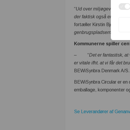
“
Ud over miljøgevinster ved
der faktisk også en mindre
fortæller Kirstin Bjørnbak K
genbrugspladserne i Mari
Kommunerne spiller centr
– “
Det er fantastisk, 
er vitale ifht. at vi får det
BEWiSynbra Denmark A/S.
BEWiSynbra Circular er en 
emballage, komponenter og p
Se Leverandører af Genanv