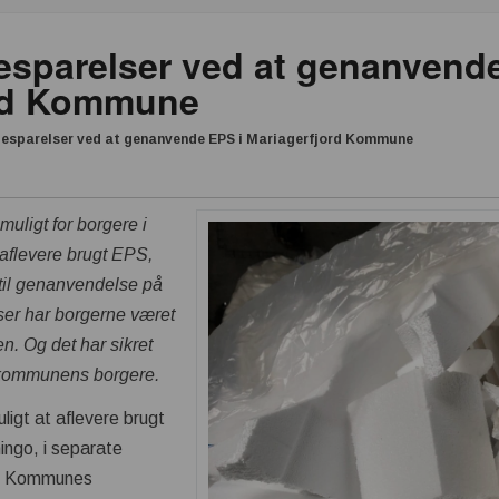
esparelser ved at genanvende
ord Kommune
besparelser ved at genanvende EPS i Mariagerfjord Kommune
muligt for borgere i
aflevere brugt EPS,
til genanvendelse på
r har borgerne været
en. Og det har sikret
 kommunens borgere.
ligt at aflevere brugt
ngo, i separate
rd Kommunes