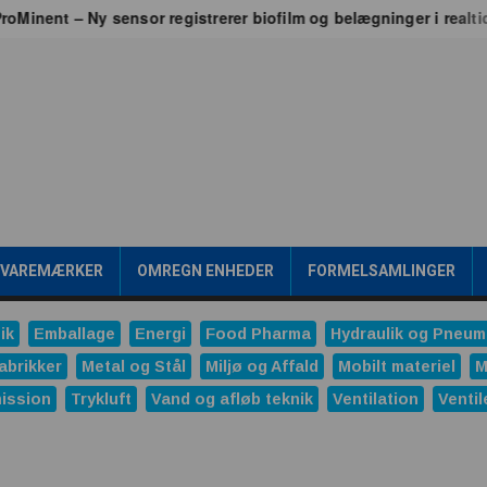
nt – Ny sensor registrerer biofilm og belægninger i realtid
/VAREMÆRKER
OMREGN ENHEDER
FORMELSAMLINGER
ik
Emballage
Energi
Food Pharma
Hydraulik og Pneum
abrikker
Metal og Stål
Miljø og Affald
Mobilt materiel
M
ission
Trykluft
Vand og afløb teknik
Ventilation
Ventil