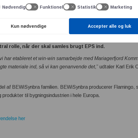
Nødvendig
Funktionel
Statistik
Marketing
 at genanvende EPS fremfor at sende den til forbrænding inkl. 
 økonomisk gevinst, da vi nu sælger det komprimerede materiale
jær og afslutter med ”
at det jo er en rigtig spændende og menin
Kun nødvendige
Accepter alle og luk
agerfjord Kommune.
”
al rolle, når der skal samles brugt EPS ind.
at vi har etableret et win-win samarbejde med Mariagerfjord 
 brugte materiale ind, så vi kan genanvende det
,” udtaler Karl Erik 
del af BEWiSynbra familien. BEWiSynbra producerer Flamingo, 
rodukter til bygningsindustrien i hele Europa.
endelse her