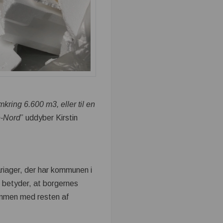
 omkring 6.600 m
3
, eller til en
o-Nord
” uddyber Kirstin
riager, der har kommunen i
 betyder, at borgernes
sammen med resten af