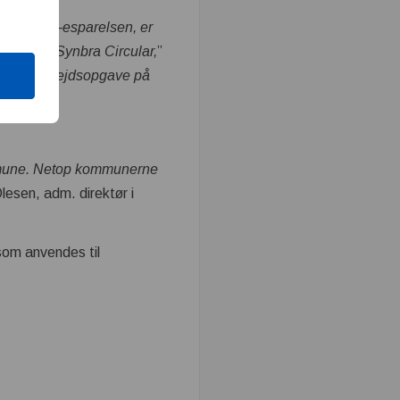
transportb-esparelsen, er
 til BEWiSynbra Circular,
”
gsfuld arbejdsopgave på
Kommune. Netop kommunerne
Olesen, adm. direktør i
som anvendes til