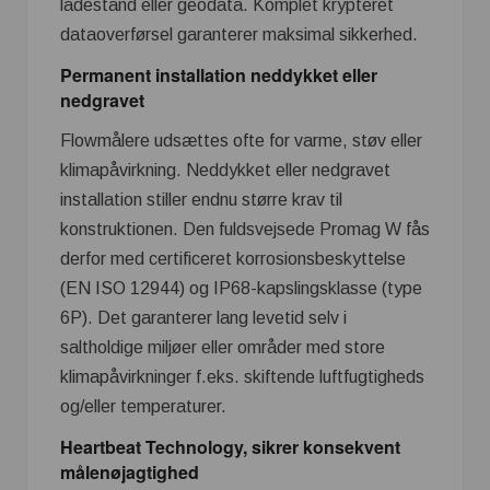
ladestand eller geodata. Komplet krypteret
dataoverførsel garanterer maksimal sikkerhed.
Permanent installation neddykket eller
nedgravet
Flowmålere udsættes ofte for varme, støv eller
klimapåvirkning. Neddykket eller nedgravet
installation stiller endnu større krav til
konstruktionen. Den fuldsvejsede Promag W fås
derfor med certificeret korrosionsbeskyttelse
(EN ISO 12944) og IP68-kapslingsklasse (type
6P). Det garanterer lang levetid selv i
saltholdige miljøer eller områder med store
klimapåvirkninger f.eks. skiftende luftfugtigheds
og/eller temperaturer.
Heartbeat Technology, sikrer konsekvent
målenøjagtighed