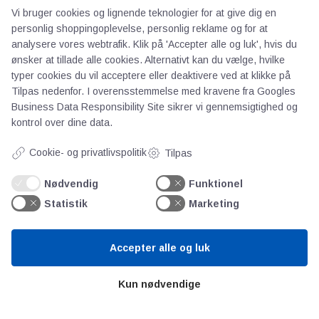
Vi bruger cookies og lignende teknologier for at give dig en
personlig shoppingoplevelse, personlig reklame og for at
analysere vores webtrafik. Klik på 'Accepter alle og luk', hvis du
ønsker at tillade alle cookies. Alternativt kan du vælge, hvilke
typer cookies du vil acceptere eller deaktivere ved at klikke på
AOT
Tilpas nedenfor. I overensstemmelse med kravene fra
Googles
Business Data Responsibility Site
sikrer vi gennemsigtighed og
kontrol over dine data.
Om os
Priser
Cookie- og privatlivspolitik
Tilpas
Kontakt
Nødvendig
Funktionel
Persondata
Statistik
Marketing
Videncentre
Accepter alle og luk
Teknologisk Institut
Kun nødvendige
Bitva
Videncentre