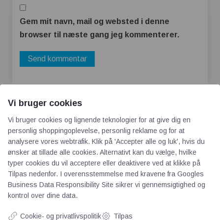
Gem mit navn, mail og websted i denne
browser til næste gang jeg kommenterer.
Vi bruger cookies
Vi bruger cookies og lignende teknologier for at give dig en
personlig shoppingoplevelse, personlig reklame og for at
analysere vores webtrafik. Klik på 'Accepter alle og luk', hvis du
ønsker at tillade alle cookies. Alternativt kan du vælge, hvilke
AOT
typer cookies du vil acceptere eller deaktivere ved at klikke på
Tilpas nedenfor. I overensstemmelse med kravene fra
Googles
Om os
Business Data Responsibility Site
sikrer vi gennemsigtighed og
kontrol over dine data.
Priser
Kontakt
Cookie- og privatlivspolitik
Tilpas