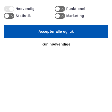
Persondata
Nødvendig
Funktionel
Statistik
Marketing
Videncentre
Teknologisk Institut
Accepter alle og luk
Bitva
Kun nødvendige
Videncentre
Litteratur
Forkortelser
Ståbi
Værd at besøge
Alltomteknikindustrin
Altombyen
Altomhjemmet