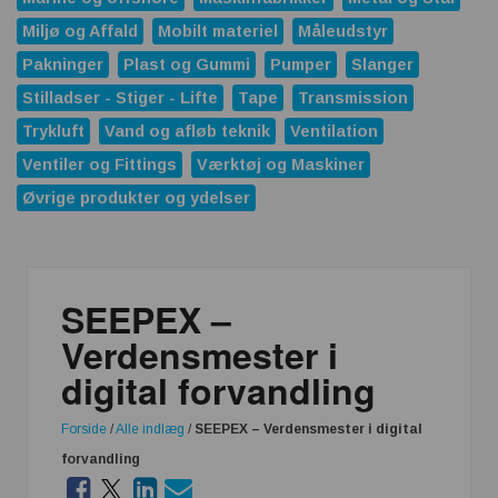
Miljø og Affald
Mobilt materiel
Måleudstyr
Pakninger
Plast og Gummi
Pumper
Slanger
Stilladser - Stiger - Lifte
Tape
Transmission
Trykluft
Vand og afløb teknik
Ventilation
Ventiler og Fittings
Værktøj og Maskiner
Øvrige produkter og ydelser
SEEPEX –
Verdensmester i
digital forvandling
Forside
/
Alle indlæg
/
SEEPEX – Verdensmester i digital
forvandling