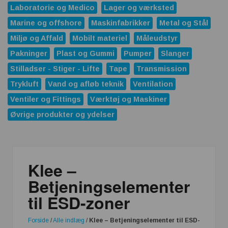
Laboratorie og Medico
Lager og værksted
Marine og offshore
Maskinfabrikker
Metal og Stål
Miljø og Affald
Mobilt materiel
Måleudstyr
Pakninger
Plast og Gummi
Pumper
Slanger
Stilladser - Stiger - Lifte
Tape
Transmission
Trykluft
Vand og afløb teknik
Ventilation
Ventiler og Fittings
Værktøj og Maskiner
Øvrige produkter og ydelser
Klee –
Betjeningselementer
til ESD-zoner
Forside
/
Alle indlæg
/
Klee – Betjeningselementer til ESD-