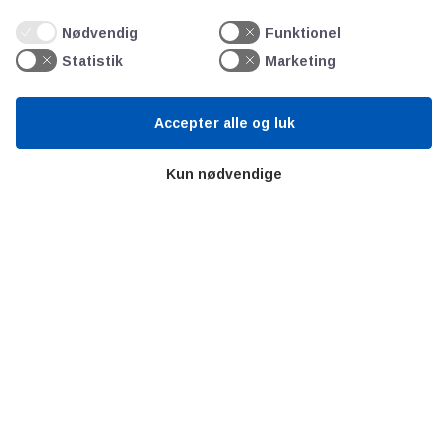
Litteratur
Nødvendig
Funktionel
Forkortelser
Statistik
Marketing
Ståbi
Accepter alle og luk
Værd at besøge
Kun nødvendige
Alltomteknikindustrin
Altombyen
Altomhjemmet
Lidt af hvert…
Omregn enheder – udvalgte måleenheder
Ingeniørens Indkøbsbog
Erhvervsvittigheder