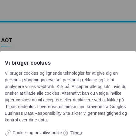
AOT
Om os
Vi bruger cookies
Priser
Kontakt
Vi bruger cookies og lignende teknologier for at give dig en
personlig shoppingoplevelse, personlig reklame og for at
Persondata
analysere vores webtrafik. Klik på 'Accepter alle og luk', hvis du
ønsker at tillade alle cookies. Alternativt kan du vælge, hvilke
Videncentre
typer cookies du vil acceptere eller deaktivere ved at klikke på
Tilpas nedenfor. I overensstemmelse med kravene fra
Googles
Business Data Responsibility Site
sikrer vi gennemsigtighed og
Teknologisk Institut
kontrol over dine data.
Bitva
Cookie- og privatlivspolitik
Tilpas
Videncentre