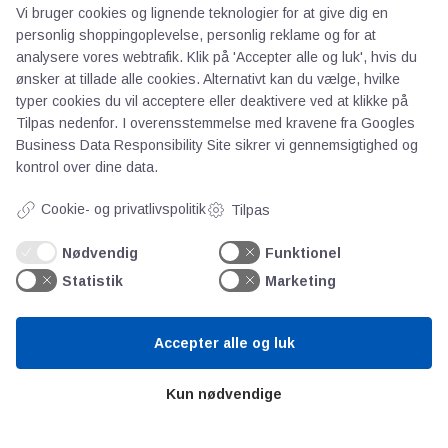
Vi bruger cookies og lignende teknologier for at give dig en
personlig shoppingoplevelse, personlig reklame og for at
Om os
analysere vores webtrafik. Klik på 'Accepter alle og luk', hvis du
Priser
ønsker at tillade alle cookies. Alternativt kan du vælge, hvilke
typer cookies du vil acceptere eller deaktivere ved at klikke på
Kontakt
Tilpas nedenfor. I overensstemmelse med kravene fra
Googles
Persondata
Business Data Responsibility Site
sikrer vi gennemsigtighed og
kontrol over dine data.
Videncentre
Cookie- og privatlivspolitik
Tilpas
Teknologisk Institut
Nødvendig
Funktionel
Bitva
Statistik
Marketing
Videncentre
Litteratur
Accepter alle og luk
Forkortelser
Ståbi
Kun nødvendige