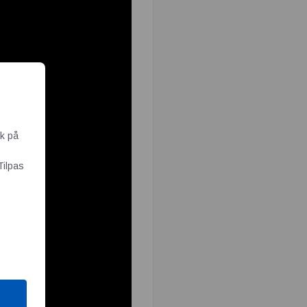
ik på
Tilpas