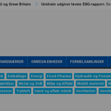
Great Britain
Unidrain udgiver første ESG-rapport: Data b
/VAREMÆRKER
OMREGN ENHEDER
FORMELSAMLINGER
ik
Emballage
Energi
Food Pharma
Hydraulik og Pneum
abrikker
Metal og Stål
Miljø og Affald
Mobilt materiel
M
ission
Trykluft
Vand og afløb teknik
Ventilation
Ventil