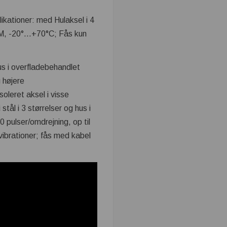
ikationer: med Hulaksel i 4
RPM, -20°…+70°C; Fås kun
s i overfladebehandlet
 højere
oleret aksel i visse
tål i 3 størrelser og hus i
 pulser/omdrejning, op til
brationer; fås med kabel