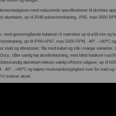
efter behov og budget:
 økonomiudgaven med reducerede specifikationer til ukritiske appl
dlet aluminium, op til 2048 pulser/omdrejning, IP65, max 3000 
 med gennemgående hulaksel i 9 størrelser op til ø38 mm og hu
ser/omdrejning, op til IP66+IP67, max 5000 RPM, -40°…+80°C og
 stød og vibrationer; fås med kabel og stik i mange varianter. Is
y,; tåler særlig høj akselbelastning, med blind hulaksel i rustfri s
sbestandig aluminium inklusiv særlig offshore udgave, op til 5000
-40°…+80°C og højere modstandsdygtighed over for stød og vi
 KV isoleret aksel.