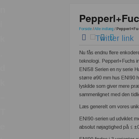
n
Pepperl+Fuc
i
Forside
/
Alle indlæg
/
Pepperl+Fuc
k
.
Nu fås endnu flere enkod
teknologi. Pepperl+Fuchs int
d
ENI58 Serien en ny serie H
større ø90 mm hus ENI90 hvo
k
lyskilde som giver mere præ
sammenlignet med den tidli
–
Læs generelt om vores uni
T
ENI90-serien ud udviklet m
e
absolut nøjagtighed på ≤ ±