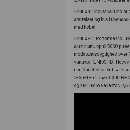
k
ENI90 findes i 3 varianter 
ENI90IL: Industrial Line er
n
størrelser og hus i ubehan
i
med kabel
ENI90PL: Performance Line:
s
aluminium, op til 5000 pul
modstandsdygtighed over for
k
varianter ENI90HD: Heavy Dut
s
overfladebehandlet saltvand
IP66+IP67, max 6000 RPM, 
e
og stik i flere varianter. 2,5
t
b
e