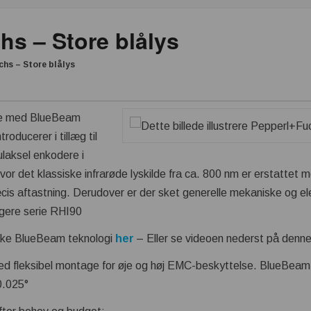
hs – Store blålys
hs – Store blålys
ere med BlueBeam
roducerer i tillæg til
ulaksel enkodere i
r det klassiske infrarøde lyskilde fra ca. 800 nm er erstattet
cis aftastning. Derudover er der sket generelle mekaniske og el
gere serie RHI90
kke BlueBeam teknologi
her
– Eller se videoen nederst på denne
ed fleksibel montage for øje og høj EMC-beskyttelse. BlueBeam 
0.025°