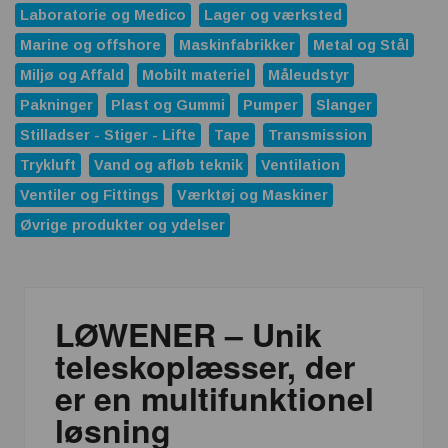
Laboratorie og Medico
Lager og værksted
Marine og offshore
Maskinfabrikker
Metal og Stål
Miljø og Affald
Mobilt materiel
Måleudstyr
Pakninger
Plast og Gummi
Pumper
Slanger
Stilladser - Stiger - Lifte
Tape
Transmission
Trykluft
Vand og afløb teknik
Ventilation
Ventiler og Fittings
Værktøj og Maskiner
Øvrige produkter og ydelser
LØWENER – Unik
teleskoplæsser, der
er en multifunktionel
løsning