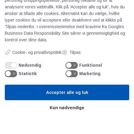
personlig shoppingoplevelse, personlig reklame og for at
Om os
analysere vores webtrafik. Klik på 'Accepter alle og luk', hvis du
Priser
ønsker at tillade alle cookies. Alternativt kan du vælge, hvilke
Kontakt
typer cookies du vil acceptere eller deaktivere ved at klikke på
Tilpas nedenfor. I overensstemmelse med kravene fra
Googles
Persondata
Business Data Responsibility Site
sikrer vi gennemsigtighed og
kontrol over dine data.
Videncentre
Cookie- og privatlivspolitik
Tilpas
Teknologisk Institut
Nødvendig
Funktionel
Bitva
Statistik
Marketing
Videncentre
Litteratur
Accepter alle og luk
Forkortelser
Ståbi
Kun nødvendige
Værd at besøge