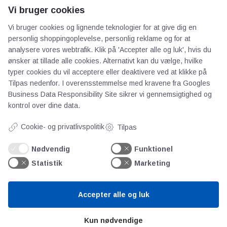
Vi bruger cookies
Vi bruger cookies og lignende teknologier for at give dig en
personlig shoppingoplevelse, personlig reklame og for at
analysere vores webtrafik. Klik på 'Accepter alle og luk', hvis du
AOT
ønsker at tillade alle cookies. Alternativt kan du vælge, hvilke
typer cookies du vil acceptere eller deaktivere ved at klikke på
Om os
Tilpas nedenfor. I overensstemmelse med kravene fra
Googles
Priser
Business Data Responsibility Site
sikrer vi gennemsigtighed og
kontrol over dine data.
Kontakt
Persondata
Cookie- og privatlivspolitik
Tilpas
Nødvendig
Funktionel
Videncentre
Statistik
Marketing
Teknologisk Institut
Accepter alle og luk
Bitva
Videncentre
Kun nødvendige
Litteratur