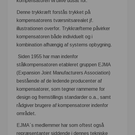
kompensatoren vil blive udsat for.
Denne trykkræft forstås trykket på
kompensatorens tværsnitsarealet jf.
illustrationen overfor. Trykkræfterne påvirker
kompensatoren både individuelt og i
kombination afhængig af systems opbygning.
Siden 1955 har man indenfor
stålkompensatoren etableret gruppen EJMA
(Expansion Joint Manufacturers Association)
bestående af de ledende producenter af
kompensatorer, som tegner rammerne for
design og fremstillings standarder o.a., samt
rådgiver brugere af kompensatorer indenfor
området.
EJMA´s medlemmer har som oftest også
repræsentanter siddende i dennes tekniske