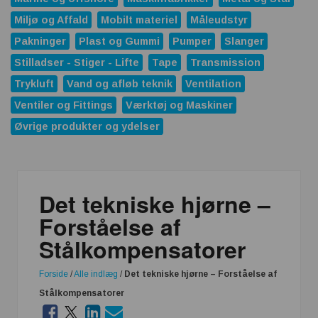
Miljø og Affald
Mobilt materiel
Måleudstyr
Pakninger
Plast og Gummi
Pumper
Slanger
Stilladser - Stiger - Lifte
Tape
Transmission
Trykluft
Vand og afløb teknik
Ventilation
Ventiler og Fittings
Værktøj og Maskiner
Øvrige produkter og ydelser
Det tekniske hjørne –
Forståelse af
Stålkompensatorer
Forside
/
Alle indlæg
/
Det tekniske hjørne – Forståelse af
Stålkompensatorer