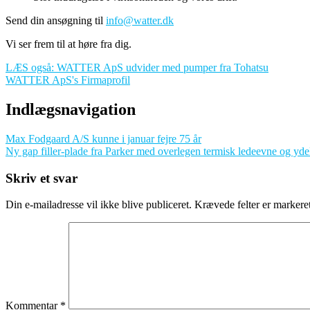
Send din ansøgning til
info@watter.dk
Vi ser frem til at høre fra dig.
LÆS også: WATTER ApS udvider med pumper fra Tohatsu
WATTER ApS's Firmaprofil
Indlægsnavigation
Max Fodgaard A/S kunne i januar fejre 75 år
Ny gap filler-plade fra Parker med overlegen termisk ledeevne og yde
Skriv et svar
Din e-mailadresse vil ikke blive publiceret.
Krævede felter er marker
Kommentar
*