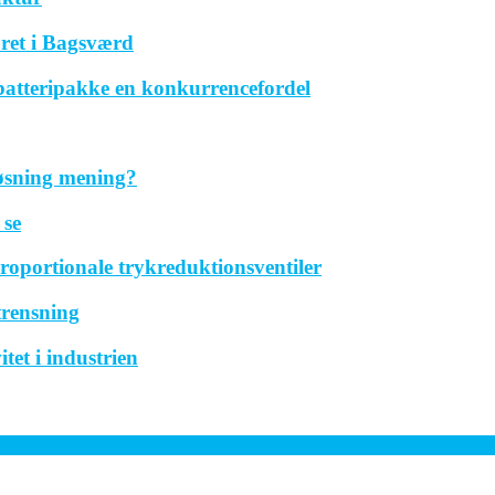
ret i Bagsværd
 batteripakke en konkurrencefordel
løsning mening?
 se
roportionale trykreduktionsventiler
trensning
tet i industrien