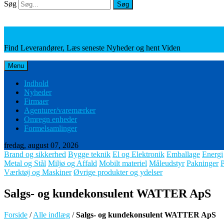
Søg
Søg
Leverandører, Nyheder og Viden
Find Leverandører, Læs seneste Nyheder og hent Viden
Menu
Indhold
Nyheder
Firmaer
Agenturer/varemærker
Omregn enheder
Formelsamlinger
fredag, august 07, 2026
Brand og sikkerhed
Bygge teknik
El og Elektronik
Emballage
Energi
Metal og Stål
Miljø og Affald
Mobilt materiel
Måleudstyr
Pakninger
Værktøj og Maskiner
Øvrige produkter og ydelser
Salgs- og kundekonsulent WATTER ApS
Forside
/
Alle indlæg
/
Salgs- og kundekonsulent WATTER ApS