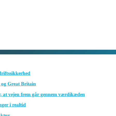
driftssikkerhed
og Great Britain
r, at vejen frem går gennem værdikæden
ger i realtid
uktur