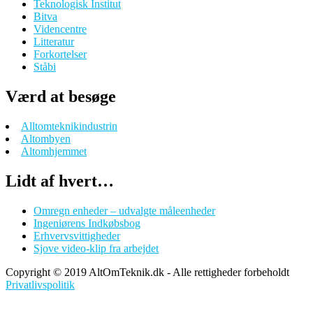
Teknologisk Institut
Bitva
Videncentre
Litteratur
Forkortelser
Ståbi
Værd at besøge
Alltomteknikindustrin
Altombyen
Altomhjemmet
Lidt af hvert…
Omregn enheder – udvalgte måleenheder
Ingeniørens Indkøbsbog
Erhvervsvittigheder
Sjove video-klip fra arbejdet
Copyright © 2019 AltOmTeknik.dk - Alle rettigheder forbeholdt
Privatlivspolitik