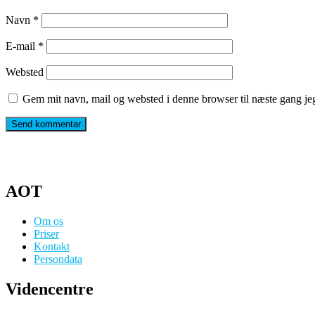
Navn
*
E-mail
*
Websted
Gem mit navn, mail og websted i denne browser til næste gang j
AOT
Om os
Priser
Kontakt
Persondata
Videncentre