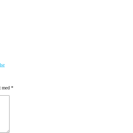
lse
et med
*