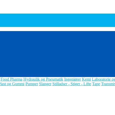
Food Pharma
Hydraulik og Pneumatik
Ingeniører
Kemi
Laboratorie o
Plast og Gummi
Pumper
Slanger
Stilladser - Stiger - Lifte
Tape
Transmi