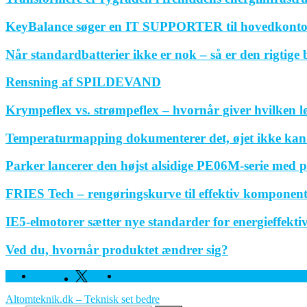
KeyBalance søger en IT SUPPORTER til hovedkonto
Når standardbatterier ikke er nok – så er den rigtige
Rensning af SPILDEVAND
Krympeflex vs. strømpeflex – hvornår giver hvilken 
Temperaturmapping dokumenterer det, øjet ikke kan
Parker lancerer den højst alsidige PE06M-serie med p
FRIES Tech – rengøringskurve til effektiv komponen
IE5-elmotorer sætter nye standarder for energieffektivi
Ved du, hvornår produktet ændrer sig?
Facebook
Twitter
Linkedin
Altomteknik.dk – Teknisk set bedre