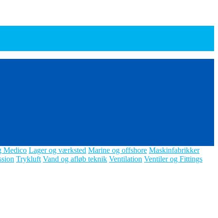
g Medico
Lager og værksted
Marine og offshore
Maskinfabrikker
ssion
Trykluft
Vand og afløb teknik
Ventilation
Ventiler og Fittings