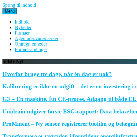
Spring til indhold
Menu
Indhold
Nyheder
Firmaer
Agenturer/varemærker
Omregn enheder
Formelsamlinger
Sidste Nyt
Hvorfor bruge tre dage, når én dag er nok?
Kalibrering er ikke en udgift – det er en investering i 
G3 – En maskine. Én CE-proces. Adgang til både EU 
Unidrain udgiver første ESG-rapport: Data bekræfte
ProMinent – Ny sensor registrerer biofilm og belægnin
Transformere er rygraden i fremtidens energiinfrastr