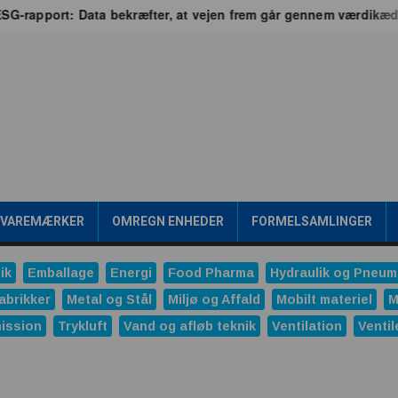
-rapport: Data bekræfter, at vejen frem går gennem værdikæden
/VAREMÆRKER
OMREGN ENHEDER
FORMELSAMLINGER
ik
Emballage
Energi
Food Pharma
Hydraulik og Pneum
abrikker
Metal og Stål
Miljø og Affald
Mobilt materiel
M
ission
Trykluft
Vand og afløb teknik
Ventilation
Ventil