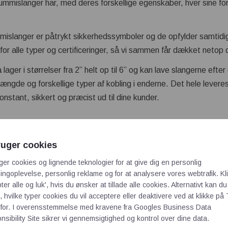
gummislanger har, med deres forskellige egenskaber, hver sine f
mmislanger er påtrykt sikkerhedssymboler og de opfylder samti
for alle typer og certificeringer, så vi sammen får dækket netop di
 lager i størrelser fra 2” helt op til 6” og kan lave slangerne efte
 længde og forskellige typer af kobling i enderne. Det hele leveres
onstant, sikkert og præcist ud til dine kunder.
e betonslange er en flad pumpeslange, der oftest bruges som en
ruger cookies
 den anden ende åben. Den kan monteres periodisk og bruges ty
ger cookies og lignende teknologier for at give dig en personlig
er andre smalle steder. Vi anbefaler dog altid at have en liggende
ngoplevelse, personlig reklame og for at analysere vores webtrafik. Kl
dsete behov for en betonfladslange.
ter alle og luk', hvis du ønsker at tillade alle cookies. Alternativt kan du
 hvilke typer cookies du vil acceptere eller deaktivere ved at klikke på 
for. I overensstemmelse med kravene fra
Googles Business Data
sin hidtil største stålkompensator på det Danske marked
sibility Site
sikrer vi gennemsigtighed og kontrol over dine data.