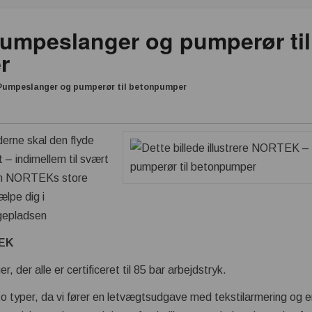
mpeslanger og pumperør til
r
umpeslanger og pumperør til betonpumper
derne skal den flyde
 – indimellem til svært
kan NORTEKs store
ælpe dig i
ggepladsen
TEK
, der alle er certificeret til 85 bar arbejdstryk.
o typer, da vi fører en letvægtsudgave med tekstilarmering og