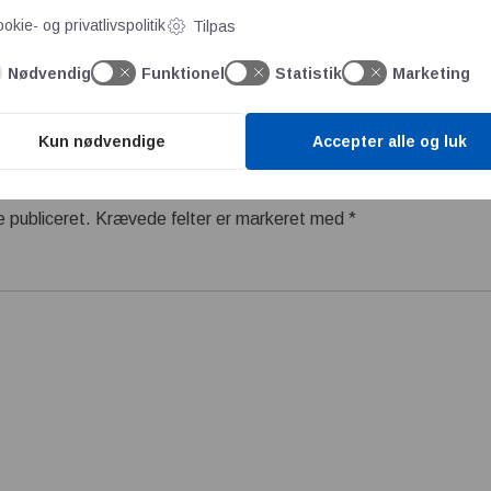
okie- og privatlivspolitik
Tilpas
Nødvendig
Funktionel
Statistik
Marketing
Kun nødvendige
Accepter alle og luk
e publiceret.
Krævede felter er markeret med
*