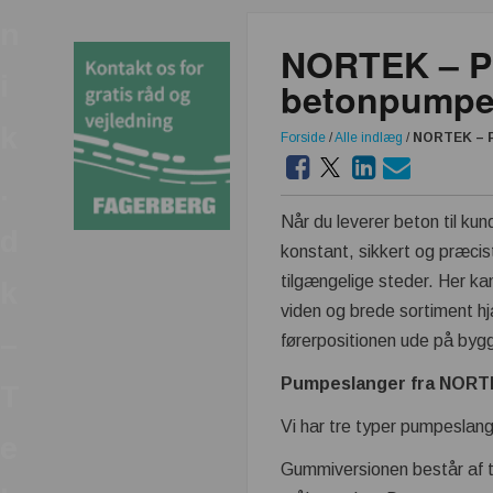
n
NORTEK – Pu
i
betonpumpe
k
Forside
/
Alle indlæg
/
NORTEK – P
.
Når du leverer beton til kun
d
konstant, sikkert og præcist
tilgængelige steder. Her 
k
viden og brede sortiment hj
–
førerpositionen ude på by
Pumpeslanger fra NOR
T
Vi har tre typer pumpeslanger
e
Gummiversionen består af t