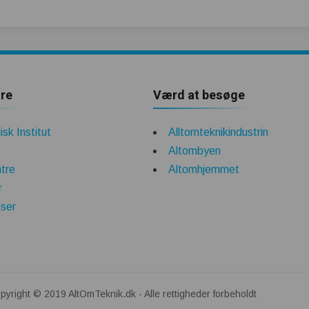
re
Værd at besøge
sk Institut
Alltomteknikindustrin
Altombyen
tre
Altomhjemmet
r
lser
pyright © 2019 AltOmTeknik.dk - Alle rettigheder forbeholdt