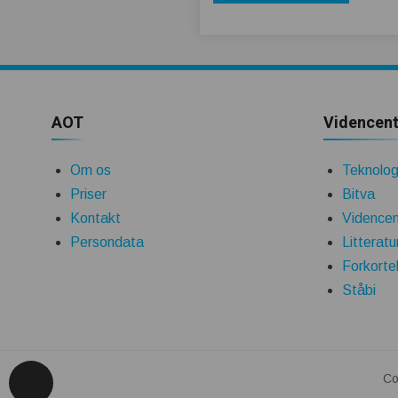
AOT
Videncent
Om os
Teknologi
Priser
Bitva
Kontakt
Videncen
Persondata
Litteratu
Forkorte
Ståbi
Co