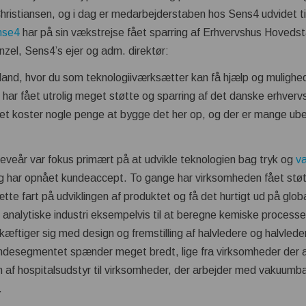
ristiansen, og i dag er medarbejderstaben hos Sens4 udvidet ti
nse4
har på sin vækstrejse fået sparring af Erhvervshus Hoveds
nzel, Sens4’s ejer og adm. direktør:
et land, hvor du som teknologiiværksætter kan få hjælp og mulighe
i har fået utrolig meget støtte og sparring af det danske erhv
 det koster nogle penge at bygge det her op, og der er mange ub
 leveår var fokus primært på at udvikle teknologien bag tryk og
v
g har opnået kundeaccept. To gange har virksomheden fået støt
ætte fart på udviklingen af produktet og få det hurtigt ud på glo
n analytiske industri eksempelvis til at beregne kemiske processer
kæftiger sig med design og fremstilling af halvledere og halvlede
undesegmentet spænder meget bredt, lige fra virksomheder der 
ion af hospitalsudstyr til virksomheder, der arbejder med vakuum
.