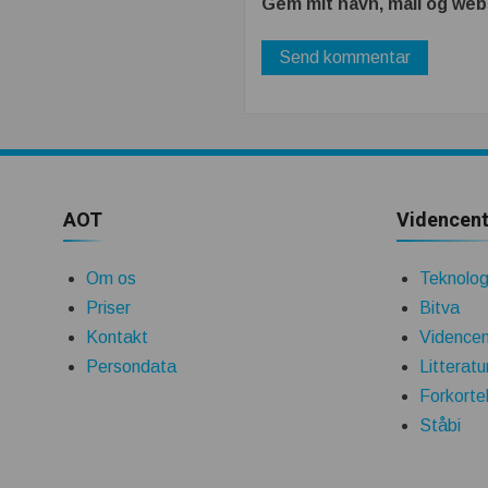
Gem mit navn, mail og web
AOT
Videncent
Om os
Teknologi
Priser
Bitva
Kontakt
Videncen
Persondata
Litteratu
Forkorte
Ståbi