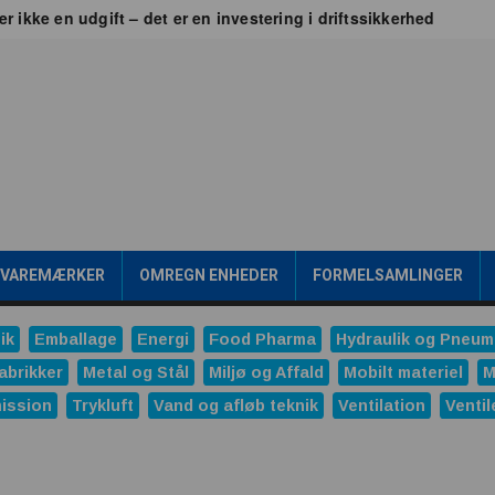
er ikke en udgift – det er en investering i driftssikkerhed
 Britain
jen frem går gennem værdikæden
ealtid
Transformere er rygraden i fremtidens energiinfrastr
gsværd
ipakke en konkurrencefordel
Rensning af SPILDEVAND
 mening?
/VAREMÆRKER
OMREGN ENHEDER
FORMELSAMLINGER
onale trykreduktionsventiler
ng
ik
Emballage
Energi
Food Pharma
Hydraulik og Pneum
ndustrien
Ved du, hvornår produktet ændrer sig?
abrikker
Metal og Stål
Miljø og Affald
Mobilt materiel
M
ission
Trykluft
Vand og afløb teknik
Ventilation
Ventil