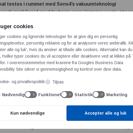
 skal testes i rummet med Sens4’s vakuumteknologi
dt sig til Sens4 og vil for første gang i historien sende virks
cer
op i rummet i 2023 fra New Zealand i en satellit bygget af t
ruger cookies
e andre instrumenter og teste træmaterialets frigivelse af gasser
ger cookies og lignende teknologier for at give dig en personlig
stadig i et sparringsforløb med forretningsudvikler Pia Stougaa
ngoplevelse, personlig reklame og for at analysere vores webtrafik. Kl
g Enterprise Europe Network. I 2023 skal Ole i gang med nye i
ter alle og luk', hvis du ønsker at tillade alle cookies. Alternativt kan du
dk og Modstandsdygtig.dk, der kan eskalere vækstrejsen yderl
 hvilke typer cookies du vil acceptere eller deaktivere ved at klikke på 
for. I overensstemmelse med kravene fra
Googles Business Data
r at hjælpe Sens4 med at blive endnu mere robuste og en solid s
sibility Site
sikrer vi gennemsigtighed og kontrol over dine data.
r de rigtige produkter, og det er imponerende, at de allerede ha
okie- og privatlivspolitik
Tilpas
er mulighed for at tilpasse produkterne til kundes behov. Jeg tæn
få flere kunder og etablere sig endnu bedre på markedet i udlan
Nødvendig
Funktionel
Statistik
Marketing
tougaard Trustmann fra Erhvervshus Hovedstaden.
en del af opstarten haft et rådgivningsforløb med GTS-Institu
Kun nødvendige
Accepter alle og luk
sstyringssystem via Made kickstart programmet. ”Vi har været me
 der findes noget tilsvarende i udlandet, som vi kan samarbejde