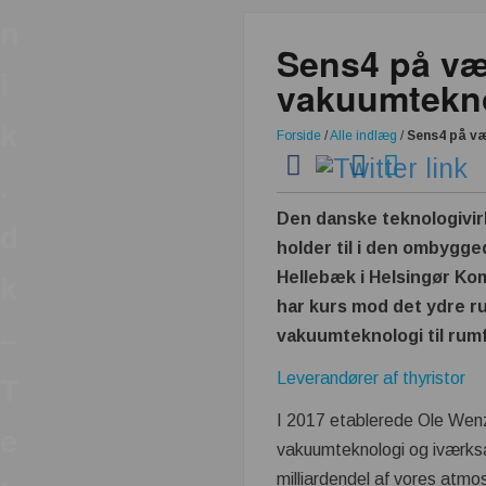
n
Sens4 på væ
i
vakuumtekn
k
Forside
/
Alle indlæg
/
Sens4 på v
.
Den danske teknologivi
d
holder til i den ombygge
Hellebæk i Helsingør Ko
k
har kurs mod det ydre r
–
vakuumteknologi til rumf
Leverandører af thyristor
T
I 2017 etablerede Ole Wenz
e
vakuumteknologi og iværksæ
milliardendel af vores atm