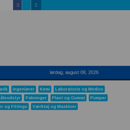
Facebook
Linkedin
Twitter
uktur
lørdag, august 08, 2026
atik
Ingeniører
Kemi
Laboratorie og Medico
åleudstyr
Pakninger
Plast og Gummi
Pumper
er og Fittings
Værktøj og Maskiner