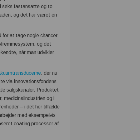
l seks fastansatte og to
taden, og det har været en
d for at tage nogle chancer
ervsfremmesystem, og det
ekendte, når man udvikler
akuumtransducerne
, der nu
te via Innovationsfondens
bale salgskanaler. Produktet
, medicinalindustrien og i
renheder – i det her tilfælde
arbejder med eksempelvis
baseret coating processor af