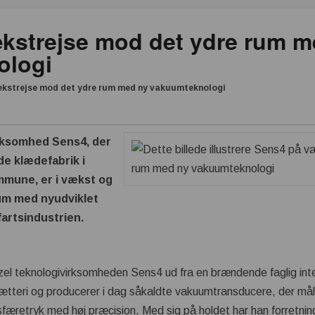
kstrejse mod det ydre rum m
ologi
ækstrejse mod det ydre rum med ny vakuumteknologi
rksomhed Sens4, der
de klædefabrik i
mmune, er i vækst og
um med nyudviklet
artsindustrien.
el teknologivirksomheden Sens4 ud fra en brændende faglig inter
tteri og producerer i dag såkaldte vakuumtransducere, der måle
osfæretryk med høj præcision. Med sig på holdet har han forretn