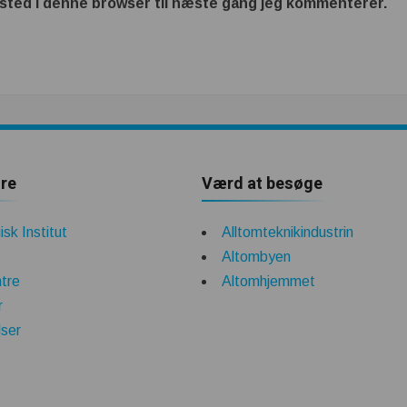
sted i denne browser til næste gang jeg kommenterer.
re
Værd at besøge
sk Institut
Alltomteknikindustrin
Altombyen
tre
Altomhjemmet
r
lser