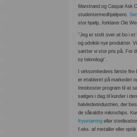
k
Marstrand og Caspar Ask Ch
n
studentermedhjælpere.
Se
stor hjælp, forklarer Ole We
i
”Jeg er stolt over at bo i 
s
og udvikle nye produkter. V
sætter vi stor pris på. For
k
ny teknologi”.
I virksomhedens første fire
s
er etableret på markedet o
e
Innoboster program til at s
sælges i dag til kunder i de
t
halvlederindustrien, der bes
de såkaldte mikrochips. K
b
frysetørring
eller sterilisat
e
f.eks. af metaller eller optik