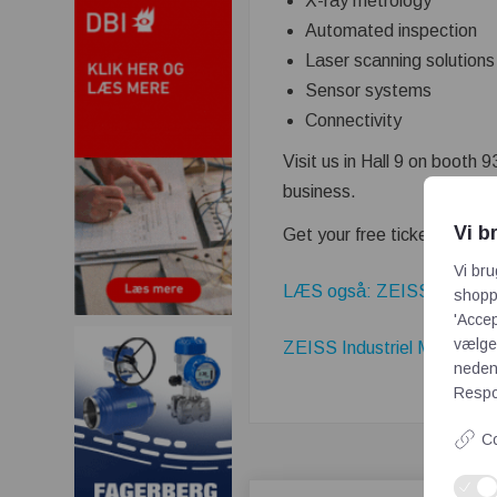
X-ray metrology
Automated inspection
Laser scanning solutions
Sensor systems
Connectivity
Visit us in Hall 9 on booth 
business.
Vi b
Get your free ticket
here
Vi bru
LÆS også: ZEISS introduce
shoppi
'Accep
vælge,
ZEISS Industriel Måleteknik
neden
Respon
Co