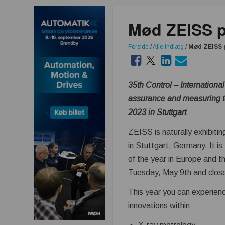
Mød ZEISS p
Forside
/
Alle indlæg
/
Mød ZEISS p
35th Control – International 
assurance and measuring 
2023 in Stuttgart
ZEISS is naturally exhibiti
in Stuttgart, Germany. It is
of the year in Europe and 
Tuesday, May 9th and close
This year you can experie
innovations within: