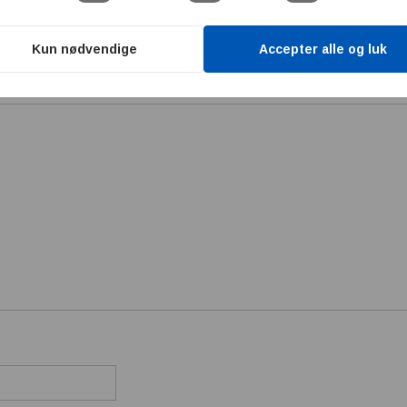
e publiceret.
Krævede felter er markeret med
*
Kun nødvendige
Accepter alle og luk