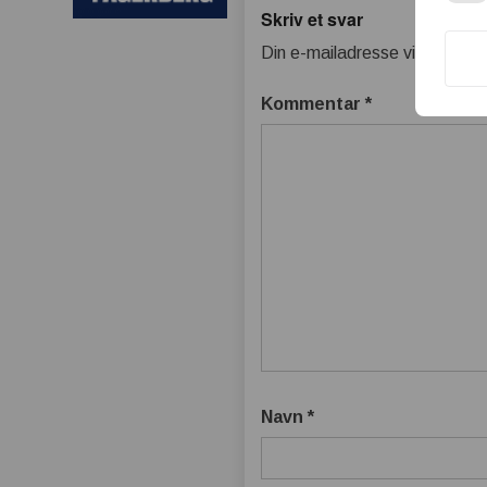
Skriv et svar
Din e-mailadresse vil ikke bliv
Kommentar
*
Navn
*