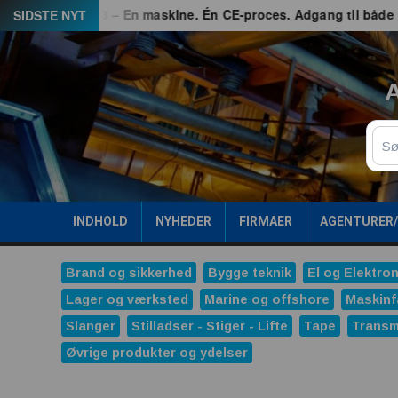
Spring
hed
G3 – En maskine. Én CE-proces. Adgang til både EU og 
SIDSTE NYT
til
indhold
A
Sø
INDHOLD
NYHEDER
FIRMAER
AGENTURER
Brand og sikkerhed
Bygge teknik
El og Elektron
Lager og værksted
Marine og offshore
Maskinf
Slanger
Stilladser - Stiger - Lifte
Tape
Transm
Øvrige produkter og ydelser