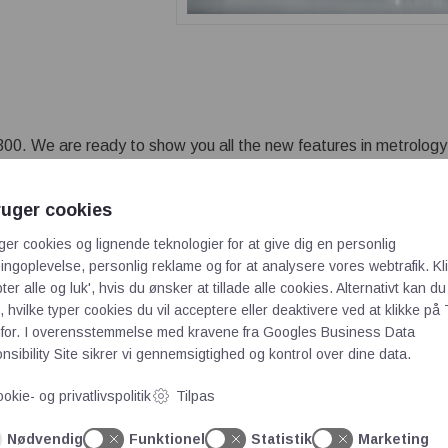
9300. We are ready to show you all the new features in metrology 
ruger cookies
ger cookies og lignende teknologier for at give dig en personlig
rer Xradia 630 Versa X-ray mikroskop
ngoplevelse, personlig reklame og for at analysere vores webtrafik. Kl
ter alle og luk', hvis du ønsker at tillade alle cookies. Alternativt kan du
 hvilke typer cookies du vil acceptere eller deaktivere ved at klikke på 
's Firmaprofil
for. I overensstemmelse med kravene fra
Googles Business Data
sibility Site
sikrer vi gennemsigtighed og kontrol over dine data.
okie- og privatlivspolitik
Tilpas
Nødvendig
Funktionel
Statistik
Marketing