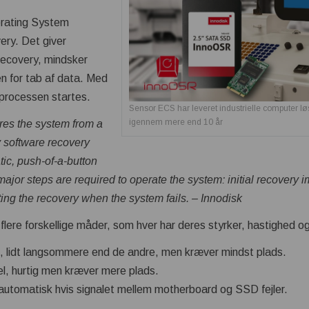
erating System
ery. Det giver
recovery, mindsker
en for tab af data. Med
 processen startes.
Sensor ECS har leveret industrielle computer lø
igennem mere end 10 år
res the system from a
 software recovery
tic, push-of-a-button
ajor steps are required to operate the system: initial recovery 
ing the recovery when the system fails. – Innodisk
lere forskellige måder, som hver har deres styrker, hastighed og k
 lidt langsommere end de andre, men kræver mindst plads.
, hurtig men kræver mere plads.
utomatisk hvis signalet mellem motherboard og SSD fejler.