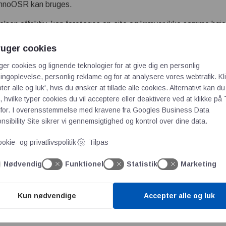
InnoOSR kan bruges.
sen effektiv, kan foretages on-site og kræver ikke samme høje s
d alternativer.
ruger cookies
 i forskellige industrielle miljøer. Det er blandt andet brugt i e
ger cookies og lignende teknologier for at give dig en personlig
e historien om “One Click Recovery for Recording & Broadcasti
ngoplevelse, personlig reklame og for at analysere vores webtrafik. Kl
ter alle og luk', hvis du ønsker at tillade alle cookies. Alternativt kan du
jeres industri projekter skal lykkedes
 hvilke typer cookies du vil acceptere eller deaktivere ved at klikke på 
for. I overensstemmelse med kravene fra
Googles Business Data
 ekspertise i at levere skræddersyede hardware løsninger til indust
sibility Site
sikrer vi gennemsigtighed og kontrol over dine data.
ets hardware og sikrer at hele løsningen lever op til de specifikke
okie- og privatlivspolitik
Tilpas
jde med førende producenter af hårdføre industrielle produkter,
r – hver gang.
Nødvendig
Funktionel
Statistik
Marketing
5 43 75 44 80
Kun nødvendige
Accepter alle og luk