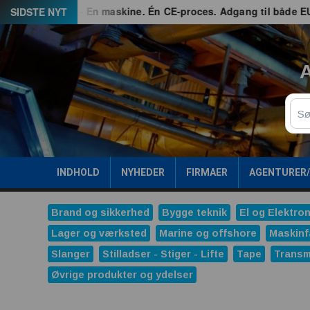
Spring
G3 – En maskine. Én CE-proces. Adgang til både EU og Gre
SIDSTE NYT
til
indhold
A
Sø
INDHOLD
NYHEDER
FIRMAER
AGENTURER
Brand og sikkerhed
Bygge teknik
El og Elektron
Lager og værksted
Marine og offshore
Maskinf
Slanger
Stilladser - Stiger - Lifte
Tape
Transm
Øvrige produkter og ydelser