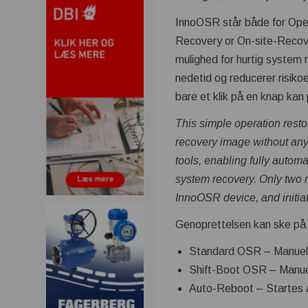
InnoOSR står både for Op
Recovery or On-site-Recov
mulighed for hurtig system 
nedetid og reducerer risiko
bare et klik på en knap kan
This simple operation resto
recovery image without any
tools, enabling fully automa
system recovery. Only two m
InnoOSR device, and initiat
Genoprettelsen kan ske på f
Standard OSR – Manuel,
Shift-Boot OSR – Manuel
Auto-Reboot – Startes a