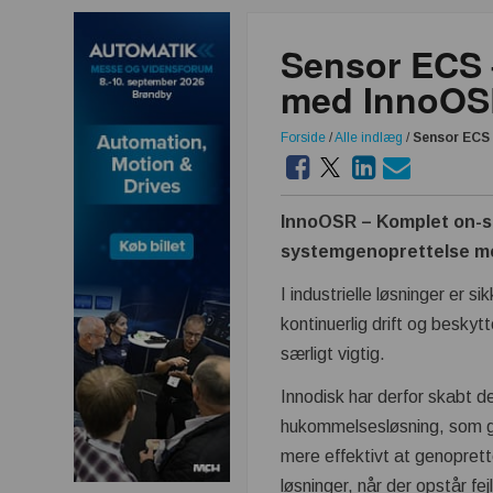
Sensor ECS 
med InnoO
Forside
/
Alle indlæg
/
Sensor ECS 
InnoOSR – Komplet on-s
systemgenoprettelse med
I industrielle løsninger er s
kontinuerlig drift og beskyt
særligt vigtig.
Innodisk har derfor skabt 
hukommelsesløsning, som 
mere effektivt at genoprett
løsninger, når der opstår fejl