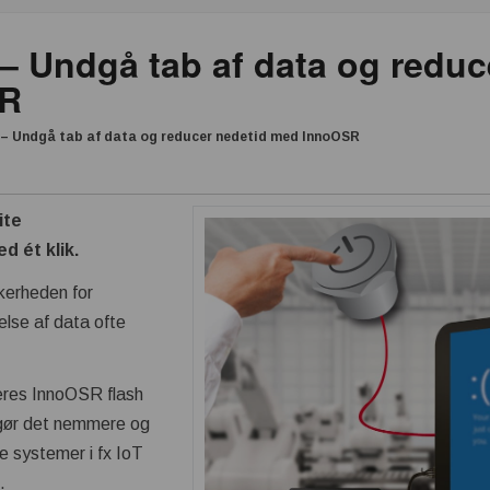
– Undgå tab af data og reduc
SR
– Undgå tab af data og reducer nedetid med InnoOSR
ite
 ét klik.
ikkerheden for
telse af data ofte
deres InnoOSR flash
gør det nemmere og
e systemer i fx IoT
.