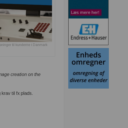
sninger til kunderne i Danmark
image creation on the
rav til fx plads.