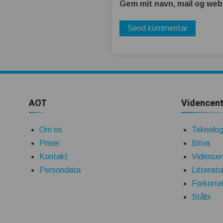
Gem mit navn, mail og web
AOT
Videncent
Om os
Teknologi
Priser
Bitva
Kontakt
Videncen
Persondata
Litteratu
Forkorte
Ståbi