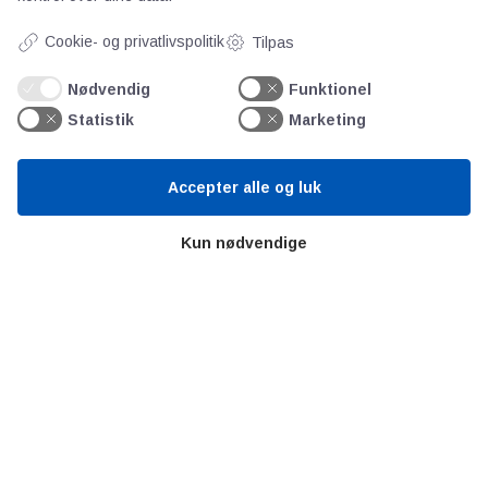
Om os
Cookie- og privatlivspolitik
Tilpas
Priser
Nødvendig
Funktionel
Kontakt
Statistik
Marketing
Persondata
Accepter alle og luk
Videncentre
Kun nødvendige
Teknologisk Institut
Bitva
Videncentre
Litteratur
Forkortelser
Ståbi
Værd at besøge