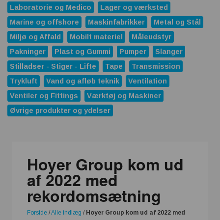
Laboratorie og Medico
Lager og værksted
Marine og offshore
Maskinfabrikker
Metal og Stål
Miljø og Affald
Mobilt materiel
Måleudstyr
Pakninger
Plast og Gummi
Pumper
Slanger
Stilladser - Stiger - Lifte
Tape
Transmission
Trykluft
Vand og afløb teknik
Ventilation
Ventiler og Fittings
Værktøj og Maskiner
Øvrige produkter og ydelser
Hoyer Group kom ud
af 2022 med
rekordomsætning
Forside
/
Alle indlæg
/
Hoyer Group kom ud af 2022 med