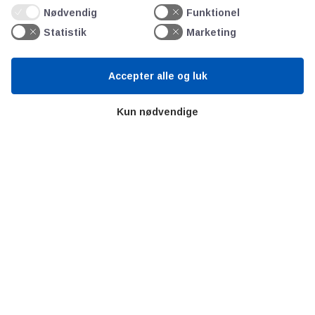
Litteratur
Nødvendig
Funktionel
Forkortelser
Statistik
Marketing
Ståbi
Accepter alle og luk
Værd at besøge
Kun nødvendige
Alltomteknikindustrin
Altombyen
Altomhjemmet
Lidt af hvert…
Omregn enheder – udvalgte måleenheder
Ingeniørens Indkøbsbog
Erhvervsvittigheder
Sjove video-klip fra arbejdet