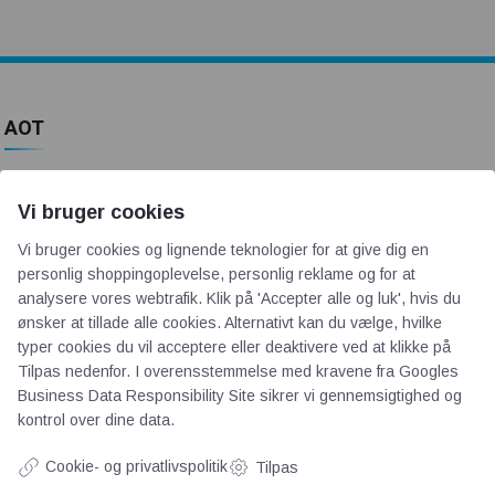
AOT
Om os
Vi bruger cookies
Priser
Kontakt
Vi bruger cookies og lignende teknologier for at give dig en
personlig shoppingoplevelse, personlig reklame og for at
Persondata
analysere vores webtrafik. Klik på 'Accepter alle og luk', hvis du
ønsker at tillade alle cookies. Alternativt kan du vælge, hvilke
Videncentre
typer cookies du vil acceptere eller deaktivere ved at klikke på
Tilpas nedenfor. I overensstemmelse med kravene fra
Googles
Business Data Responsibility Site
sikrer vi gennemsigtighed og
Teknologisk Institut
kontrol over dine data.
Bitva
Cookie- og privatlivspolitik
Tilpas
Videncentre