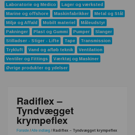
Laboratorie og Medico
Lager og værksted
Marine og offshore
Maskinfabrikker
Metal og Stål
Miljø og Affald
Mobilt materiel
Måleudstyr
Pakninger
Plast og Gummi
Pumper
Slanger
Stilladser - Stiger - Lifte
Tape
Transmission
Trykluft
Vand og afløb teknik
Ventilation
Ventiler og Fittings
Værktøj og Maskiner
Øvrige produkter og ydelser
Radiflex –
Tyndvægget
krympeflex
Forside
/
Alle indlæg
/
Radiflex – Tyndvægget krympeflex