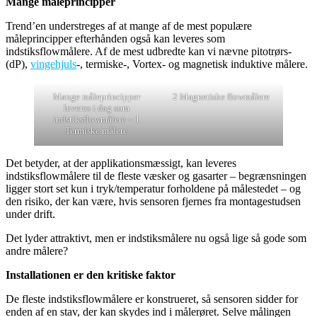
Mange måleprincipper
Trend’en understreges af at mange af de mest populære
måleprincipper efterhånden også kan leveres som
indstiksflowmålere. Af de mest udbredte kan vi nævne pitotrørs-
(dP),
vingehjuls
-, termiske-, Vortex- og magnetisk induktive målere.
Mange måleprincipper
2 Magnetiske flowmålere
leveres i dag som
indstiksflowmålere – 1
Termiske målere
Det betyder, at der applikationsmæssigt, kan leveres
indstiksflowmålere til de fleste væsker og gasarter – begrænsningen
ligger stort set kun i tryk/temperatur forholdene på målestedet – og
den risiko, der kan være, hvis sensoren fjernes fra montagestudsen
under drift.
Det lyder attraktivt, men er indstiksmålere nu også lige så gode som
andre målere?
Installationen er den kritiske faktor
De fleste indstiksflowmålere er konstrueret, så sensoren sidder for
enden af en stav, der kan skydes ind i målerøret. Selve målingen