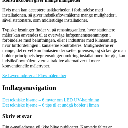
Konstruktionen giver mange muligheder
Hvis man kan acceptere usikkerheden i forbindelse med
installationen, så giver indstiksflowmålerne mange muligheder i
såvel stationære, som midlertidige installationer.
Typiske løsninger finder vi på rensningsanlæg, hvor stationære
måler kan anvendes til at overvåge luftgennemstrømningen i
forbindelse med beluftningen, eller i industrier med klimaanlæg,
hvor luftfordelingen i kanalerne kontrolleres. Mulighederne er
mange, det er vel kun fantasien der sætter grænsen, og så længe man
holder princippets begrænsninger omkring installationen for øje, kan
indstiksflowmålere være attraktive alternativer til mere
konventionelle målertyper.
Se Leverandører af Flowmålere her
Indlægsnavigation
Det tekniske hjørne – 6 myter om LED UV-hærdning
Det tekniske hjørne – 6 tips til at undgå bobler i limen
Skriv et svar
Din e-mailadresse vil ikke blive publiceret.
Krævede felter er