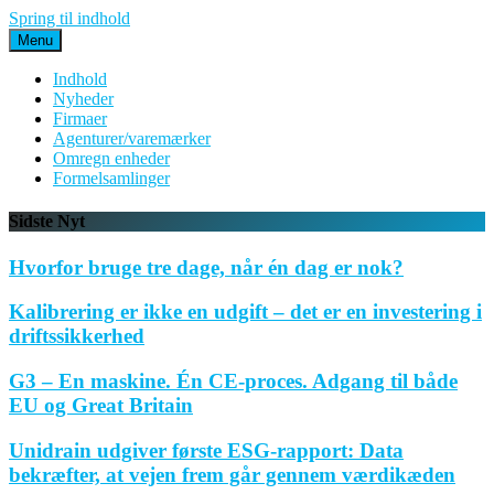
Spring til indhold
Menu
Indhold
Nyheder
Firmaer
Agenturer/varemærker
Omregn enheder
Formelsamlinger
Sidste Nyt
Hvorfor bruge tre dage, når én dag er nok?
Kalibrering er ikke en udgift – det er en investering i
driftssikkerhed
G3 – En maskine. Én CE-proces. Adgang til både
EU og Great Britain
Unidrain udgiver første ESG-rapport: Data
bekræfter, at vejen frem går gennem værdikæden