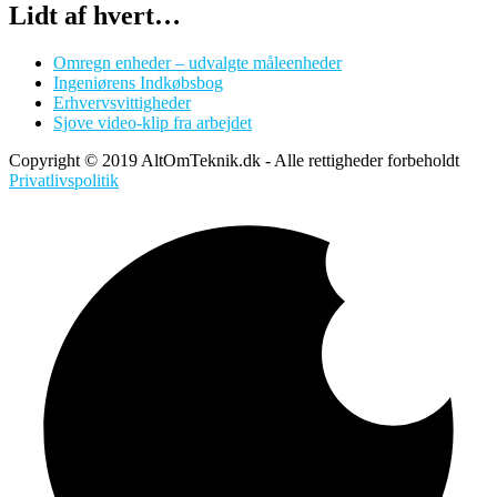
Lidt af hvert…
Omregn enheder – udvalgte måleenheder
Ingeniørens Indkøbsbog
Erhvervsvittigheder
Sjove video-klip fra arbejdet
Copyright © 2019 AltOmTeknik.dk - Alle rettigheder forbeholdt
Privatlivspolitik