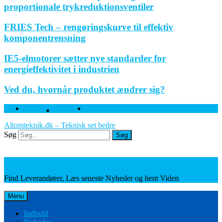
proportionale trykreduktionsventiler
FRIES Tech – rengøringskurve til effektiv
komponentrensning
IE5-elmotorer sætter nye standarder for
energieffektivitet i industrien
Ved du, hvornår produktet ændrer sig?
Facebook
Twitter
Linkedin
Altomteknik.dk – Teknisk set bedre
Søg
Søg
Leverandører, Nyheder og Viden
Find Leverandører, Læs seneste Nyheder og hent Viden
Menu
Indhold