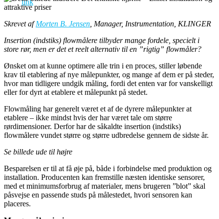
Skrevet af
Morten B. Jensen
, Manager, Instrumentation, KLINGER
Insertion (indstiks) flowmålere tilbyder mange fordele, specielt i
store rør, men er det et reelt alternativ til en ”rigtig” flowmåler?
Ønsket om at kunne optimere alle trin i en proces, stiller løbende
krav til etablering af nye målepunkter, og mange af dem er på steder,
hvor man tidligere undgik måling, fordi det enten var for vanskelligt
eller for dyrt at etablere et målepunkt på stedet.
Flowmåling har generelt været et af de dyrere målepunkter at
etablere – ikke mindst hvis der har været tale om større
rørdimensioner. Derfor har de såkaldte insertion (indstiks)
flowmålere vundet større og større udbredelse gennem de sidste år.
Se billede ude til højre
Besparelsen er til at få øje på, både i forbindelse med produktion og
installation. Producenten kan fremstille næsten identiske sensorer,
med et minimumsforbrug af materialer, mens brugeren ”blot” skal
påsvejse en passende studs på målestedet, hvori sensoren kan
placeres.