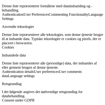
Denne liste repræsenterer formålene med dataindsamling og -
behandling.
Authentication
User Preferences
Commenting Functionality
Language
Settings
Anvendte teknologier
Denne liste repræsenterer alle teknologier, som denne tjeneste bruger
til at indsamle data. Typiske teknologier er cookies og pixels, der er
placeret i browseren.
Cookies
Indsamlede data
Denne liste repræsenterer alle (personlige) data, der indsamles af
eller gennem brugen af denne tjeneste.
Authentication details
User preferences
User comments
data
Language settings
Retsgrundlag
I det følgende angives det nødvendige retsgrundlag for
databehandling.
Consent under GDPR