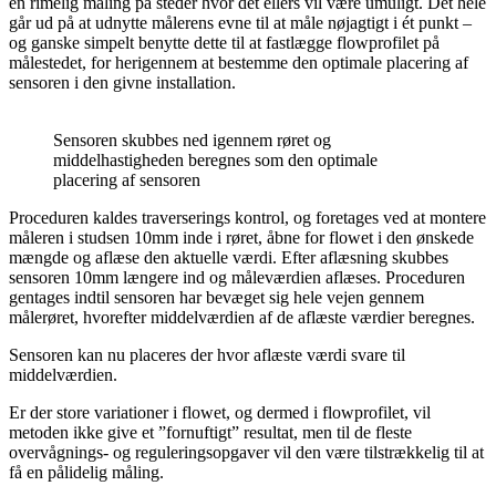
en rimelig måling på steder hvor det ellers vil være umuligt. Det hele
går ud på at udnytte målerens evne til at måle nøjagtigt i ét punkt –
og ganske simpelt benytte dette til at fastlægge flowprofilet på
målestedet, for herigennem at bestemme den optimale placering af
sensoren i den givne installation.
Sensoren skubbes ned igennem røret og
middelhastigheden beregnes som den optimale
placering af sensoren
Proceduren kaldes traverserings kontrol, og foretages ved at montere
måleren i studsen 10mm inde i røret, åbne for flowet i den ønskede
mængde og aflæse den aktuelle værdi. Efter aflæsning skubbes
sensoren 10mm længere ind og måleværdien aflæses. Proceduren
gentages indtil sensoren har bevæget sig hele vejen gennem
målerøret, hvorefter middelværdien af de aflæste værdier beregnes.
Sensoren kan nu placeres der hvor aflæste værdi svare til
middelværdien.
Er der store variationer i flowet, og dermed i flowprofilet, vil
metoden ikke give et ”fornuftigt” resultat, men til de fleste
overvågnings- og reguleringsopgaver vil den være tilstrækkelig til at
få en pålidelig måling.