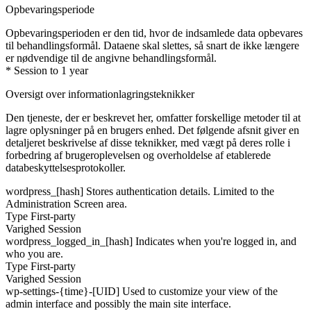
Opbevaringsperiode
Opbevaringsperioden er den tid, hvor de indsamlede data opbevares
til behandlingsformål. Dataene skal slettes, så snart de ikke længere
er nødvendige til de angivne behandlingsformål.
* Session to 1 year
Oversigt over informationlagringsteknikker
Den tjeneste, der er beskrevet her, omfatter forskellige metoder til at
lagre oplysninger på en brugers enhed. Det følgende afsnit giver en
detaljeret beskrivelse af disse teknikker, med vægt på deres rolle i
forbedring af brugeroplevelsen og overholdelse af etablerede
databeskyttelsesprotokoller.
wordpress_[hash]
Stores authentication details. Limited to the
Administration Screen area.
Type
First-party
Varighed
Session
wordpress_logged_in_[hash]
Indicates when you're logged in, and
who you are.
Type
First-party
Varighed
Session
wp-settings-{time}-[UID]
Used to customize your view of the
admin interface and possibly the main site interface.