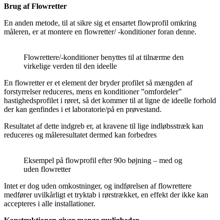
Brug af Flowretter
En anden metode, til at sikre sig et ensartet flowprofil omkring
måleren, er at montere en flowretter/ -konditioner foran denne.
Flowrettere/-konditioner benyttes til at tilnærme den
virkelige verden til den ideelle
En flowretter er et element der bryder profilet så mængden af
forstyrrelser reduceres, mens en konditioner ”omfordeler”
hastighedsprofilet i røret, så det kommer til at ligne de ideelle forhold
der kan genfindes i et laboratorie/på en prøvestand.
Resultatet af dette indgreb er, at kravene til lige indløbsstræk kan
reduceres og måleresultatet dermed kan forbedres
Eksempel på flowprofil efter 90o bøjning – med og
uden flowretter
Intet er dog uden omkostninger, og indførelsen af flowrettere
medfører uvilkårligt et tryktab i rørstrækket, en effekt der ikke kan
accepteres i alle installationer.