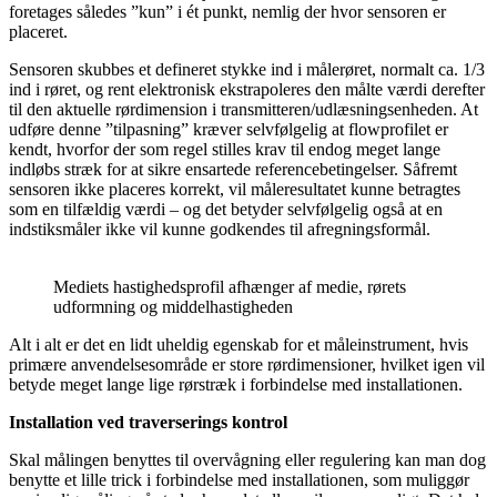
foretages således ”kun” i ét punkt, nemlig der hvor sensoren er
placeret.
Sensoren skubbes et defineret stykke ind i målerøret, normalt ca. 1/3
ind i røret, og rent elektronisk ekstrapoleres den målte værdi derefter
til den aktuelle rørdimension i transmitteren/udlæsningsenheden. At
udføre denne ”tilpasning” kræver selvfølgelig at flowprofilet er
kendt, hvorfor der som regel stilles krav til endog meget lange
indløbs stræk for at sikre ensartede referencebetingelser. Såfremt
sensoren ikke placeres korrekt, vil måleresultatet kunne betragtes
som en tilfældig værdi – og det betyder selvfølgelig også at en
indstiksmåler ikke vil kunne godkendes til afregningsformål.
Mediets hastighedsprofil afhænger af medie, rørets
udformning og middelhastigheden
Alt i alt er det en lidt uheldig egenskab for et måleinstrument, hvis
primære anvendelsesområde er store rørdimensioner, hvilket igen vil
betyde meget lange lige rørstræk i forbindelse med installationen.
Installation ved traverserings kontrol
Skal målingen benyttes til overvågning eller regulering kan man dog
benytte et lille trick i forbindelse med installationen, som muliggør