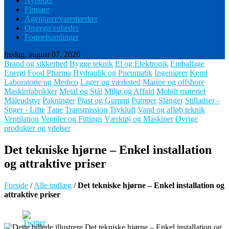
Nyheder
Firmaer
Agenturer/varemærker
Omregn enheder
Formelsamlinger
fredag, august 07, 2026
Brand og sikkerhed
Bygge teknik
El og Elektronik
Emballage
Energi
Food Pharma
Hydraulik og Pneumatik
Ingeniører
Kemi
Laboratorie og Medico
Lager og værksted
Marine og offshore
Maskinfabrikker
Metal og Stål
Miljø og Affald
Mobilt materiel
Måleudstyr
Pakninger
Plast og Gummi
Pumper
Slanger
Stilladser -
Stiger - Lifte
Tape
Transmission
Trykluft
Vand og afløb teknik
Ventilation
Ventiler og Fittings
Værktøj og Maskiner
Øvrige
produkter og ydelser
Det tekniske hjørne – Enkel installation
og attraktive priser
Forside
/
Alle indlæg
/
Det tekniske hjørne – Enkel installation og
attraktive priser