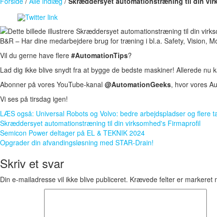
Forside
/
Alle indlæg
/
Skræddersyet automationstræning til din vi
B&R – Har dine medarbejdere brug for træning i bl.a. Safety, Vision, M
Vil du gerne have flere
#AutomationTips
?
Lad dig ikke blive snydt fra at bygge de bedste maskiner! Allerede nu
Abonner på vores YouTube-kanal
@AutomationGeeks
, hvor vores A
Vi ses på tirsdag igen!
LÆS også: Universal Robots og Volvo: bedre arbejdspladser og flere t
Skræddersyet automationstræning til din virksomhed's Firmaprofil
Indlægsnavigation
Semicon Power deltager på EL & TEKNIK 2024
Opgrader din afvandingsløsning med STAR-Drain!
Skriv et svar
Din e-mailadresse vil ikke blive publiceret.
Krævede felter er markeret