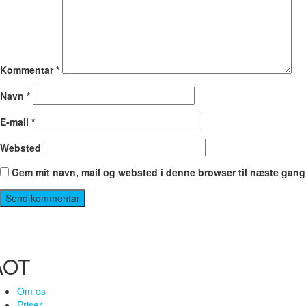
Kommentar
*
Navn
*
E-mail
*
Websted
Gem mit navn, mail og websted i denne browser til næste gang
AOT
Om os
Priser