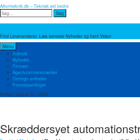
Altomteknik.dk – Teknisk set bedre
Søg
Søg
Leverandører, Nyheder og Viden
Find Leverandører, Læs seneste Nyheder og hent Viden
Menu
Indhold
Nyheder
Firmaer
Agenturer/varemærker
Omregn enheder
Formelsamlinger
fredag, august 07, 2026
Brand og sikkerhed
Bygge teknik
El og Elektronik
Emballage
Energi
Food 
Miljø og Affald
Mobilt materiel
Måleudstyr
Pakninger
Plast og Gummi
Pump
Øvrige produkter og ydelser
Skræddersyet automationstr