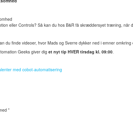
rksomhed
otion eller Controls? Så kan du hos B&R få skræddersyet træning, når d
 kan du finde videoer, hvor Mads og Sverre dykker ned i emner omkring 
utomation Geeks giver dig
et nyt tip HVER tirsdag kl. 09:00
.
alenter med cobot-automatisering
 med
*