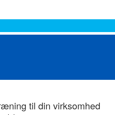
Pharma
Hydraulik og Pneumatik
Ingeniører
Kemi
Laboratorie og Medico
Lage
er
Slanger
Stilladser - Stiger - Lifte
Tape
Transmission
Trykluft
Vand og af
æning til din virksomhed