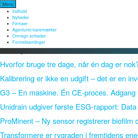
Spring
Menu
til
Indhold
indhold
Nyheder
Firmaer
Agenturer/varemærker
Omregn enheder
Formelsamlinger
Sidste Nyt
Hvorfor bruge tre dage, når én dag er nok
Kalibrering er ikke en udgift – det er en inv
G3 – En maskine. Én CE-proces. Adgang ti
Unidrain udgiver første ESG-rapport: Dat
ProMinent – Ny sensor registrerer biofilm o
Transformere er rygraden i fremtidens ener