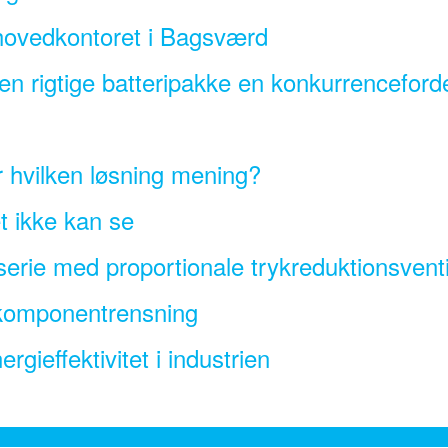
ovedkontoret i Bagsværd
den rigtige batteripakke en konkurrenceford
r hvilken løsning mening?
 ikke kan se
erie med proportionale trykreduktionsventi
v komponentrensning
gieffektivitet i industrien