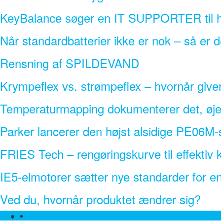
KeyBalance søger en IT SUPPORTER til h
Når standardbatterier ikke er nok – så er 
Rensning af SPILDEVAND
Krympeflex vs. strømpeflex – hvornår give
Temperaturmapping dokumenterer det, øjet
Parker lancerer den højst alsidige PE06M-s
FRIES Tech – rengøringskurve til effekti
IE5-elmotorer sætter nye standarder for ener
Ved du, hvornår produktet ændrer sig?
Facebook
Linkedin
Twitter