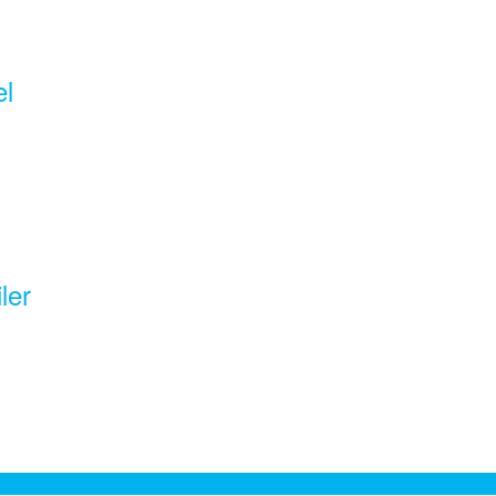
el
ler