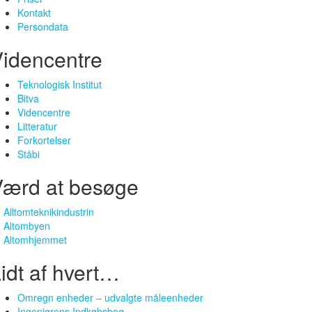
Kontakt
Persondata
idencentre
Teknologisk Institut
Bitva
Videncentre
Litteratur
Forkortelser
Ståbi
Værd at besøge
Alltomteknikindustrin
Altombyen
Altomhjemmet
idt af hvert…
Omregn enheder – udvalgte måleenheder
Ingeniørens Indkøbsbog