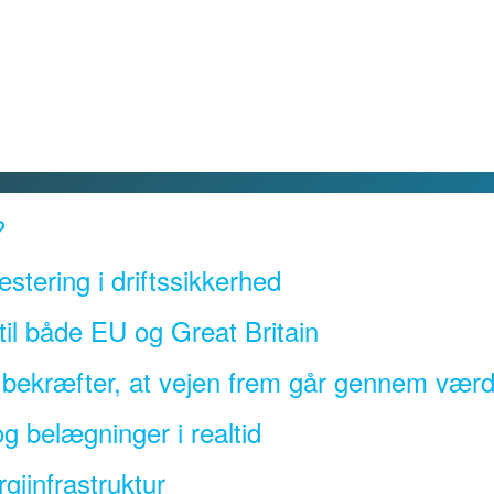
?
estering i driftssikkerhed
l både EU og Great Britain
a bekræfter, at vejen frem går gennem væ
g belægninger i realtid
giinfrastruktur