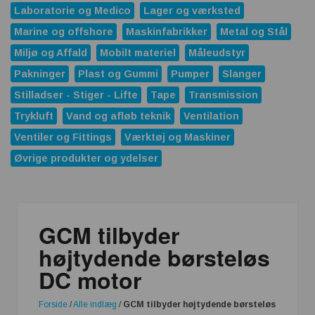
Laboratorie og Medico
Lager og værksted
Marine og offshore
Maskinfabrikker
Metal og Stål
Miljø og Affald
Mobilt materiel
Måleudstyr
Pakninger
Plast og Gummi
Pumper
Slanger
Stilladser - Stiger - Lifte
Tape
Transmission
Trykluft
Vand og afløb teknik
Ventilation
Ventiler og Fittings
Værktøj og Maskiner
Øvrige produkter og ydelser
GCM tilbyder
højtydende børsteløs
DC motor
Forside
/
Alle indlæg
/
GCM tilbyder højtydende børsteløs