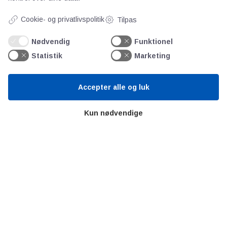
Bitva
Cookie- og privatlivspolitik
Tilpas
Videncentre
Litteratur
Nødvendig
Funktionel
Forkortelser
Statistik
Marketing
Ståbi
Accepter alle og luk
Værd at besøge
Kun nødvendige
Alltomteknikindustrin
Altombyen
Altomhjemmet
Lidt af hvert…
Omregn enheder – udvalgte måleenheder