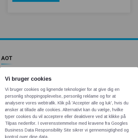
AOT
Om os
Vi bruger cookies
Priser
Vi bruger cookies og lignende teknologier for at give dig en
Kontakt
personlig shoppingoplevelse, personlig reklame og for at
Persondata
analysere vores webtrafik. Klik på 'Accepter alle og luk', hvis du
ønsker at tillade alle cookies. Alternativt kan du vælge, hvilke
typer cookies du vil acceptere eller deaktivere ved at klikke på
Videncentre
Tilpas nedenfor. I overensstemmelse med kravene fra
Googles
Business Data Responsibility Site
sikrer vi gennemsigtighed og
Teknologisk Institut
kontrol over dine data.