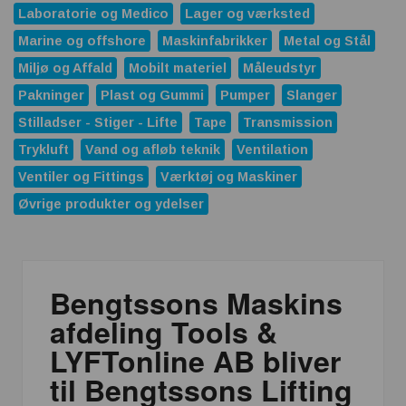
Laboratorie og Medico
Lager og værksted
Marine og offshore
Maskinfabrikker
Metal og Stål
Miljø og Affald
Mobilt materiel
Måleudstyr
Pakninger
Plast og Gummi
Pumper
Slanger
Stilladser - Stiger - Lifte
Tape
Transmission
Trykluft
Vand og afløb teknik
Ventilation
Ventiler og Fittings
Værktøj og Maskiner
Øvrige produkter og ydelser
Bengtssons Maskins
afdeling Tools &
LYFTonline AB bliver
til Bengtssons Lifting