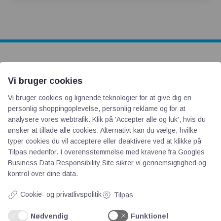
AOT
Vi bruger cookies
Om os
Vi bruger cookies og lignende teknologier for at give dig en
personlig shoppingoplevelse, personlig reklame og for at
Priser
analysere vores webtrafik. Klik på 'Accepter alle og luk', hvis du
Kontakt
ønsker at tillade alle cookies. Alternativt kan du vælge, hvilke
Persondata
typer cookies du vil acceptere eller deaktivere ved at klikke på
Tilpas nedenfor. I overensstemmelse med kravene fra
Googles
Business Data Responsibility Site
sikrer vi gennemsigtighed og
Videncentre
kontrol over dine data.
Cookie- og privatlivspolitik
Tilpas
Teknologisk Institut
Bitva
Nødvendig
Funktionel