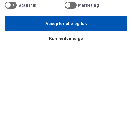
Videncentre
Statistik
Marketing
Litteratur
Forkortelser
Accepter alle og luk
Ståbi
Kun nødvendige
Værd at besøge
Alltomteknikindustrin
Altombyen
Altomhjemmet
Lidt af hvert…
Omregn enheder – udvalgte måleenheder
Ingeniørens Indkøbsbog
Erhvervsvittigheder