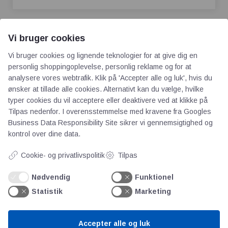
Vi bruger cookies
Vi bruger cookies og lignende teknologier for at give dig en
personlig shoppingoplevelse, personlig reklame og for at
analysere vores webtrafik. Klik på 'Accepter alle og luk', hvis du
AOT
ønsker at tillade alle cookies. Alternativt kan du vælge, hvilke
typer cookies du vil acceptere eller deaktivere ved at klikke på
Om os
Tilpas nedenfor. I overensstemmelse med kravene fra
Googles
Business Data Responsibility Site
sikrer vi gennemsigtighed og
Priser
kontrol over dine data.
Kontakt
Persondata
Cookie- og privatlivspolitik
Tilpas
Nødvendig
Funktionel
Videncentre
Statistik
Marketing
Teknologisk Institut
Accepter alle og luk
Bitva