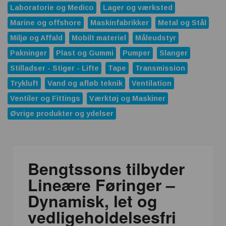
Laboratorie og Medico
Lager og værksted
Marine og offshore
Maskinfabrikker
Metal og Stål
Miljø og Affald
Mobilt materiel
Måleudstyr
Pakninger
Plast og Gummi
Pumper
Slanger
Stilladser - Stiger - Lifte
Tape
Transmission
Trykluft
Vand og afløb teknik
Ventilation
Ventiler og Fittings
Værktøj og Maskiner
Øvrige produkter og ydelser
Bengtssons tilbyder
Lineære Føringer –
Dynamisk, let og
vedligeholdelsesfri