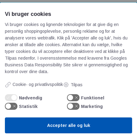
Vi bruger cookies
AOT
Vi bruger cookies og lignende teknologier for at give dig en
personlig shoppingoplevelse, personlig reklame og for at
analysere vores webtrafik. Klik på 'Accepter alle og luk', hvis du
Om os
ønsker at tillade alle cookies. Alternativt kan du vælge, hvilke
Priser
typer cookies du vil acceptere eller deaktivere ved at klikke på
Kontakt
Tilpas nedenfor. I overensstemmelse med kravene fra
Googles
Persondata
Business Data Responsibility Site
sikrer vi gennemsigtighed og
kontrol over dine data.
Videncentre
Cookie- og privatlivspolitik
Tilpas
Nødvendig
Funktionel
Teknologisk Institut
Statistik
Marketing
Bitva
Videncentre
Litteratur
Accepter alle og luk
Forkortelser