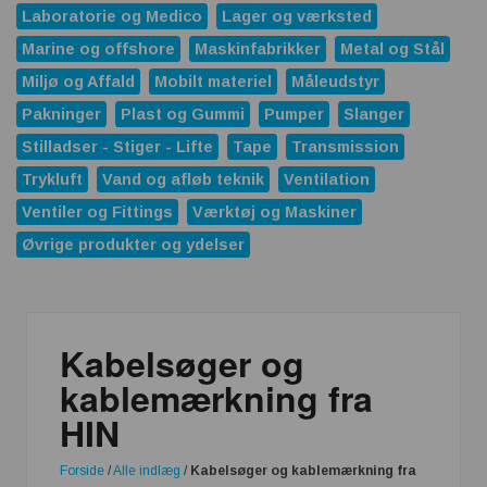
Laboratorie og Medico
Lager og værksted
Marine og offshore
Maskinfabrikker
Metal og Stål
Miljø og Affald
Mobilt materiel
Måleudstyr
Pakninger
Plast og Gummi
Pumper
Slanger
Stilladser - Stiger - Lifte
Tape
Transmission
Trykluft
Vand og afløb teknik
Ventilation
Ventiler og Fittings
Værktøj og Maskiner
Øvrige produkter og ydelser
Kabelsøger og
kablemærkning fra
HIN
Forside
/
Alle indlæg
/
Kabelsøger og kablemærkning fra