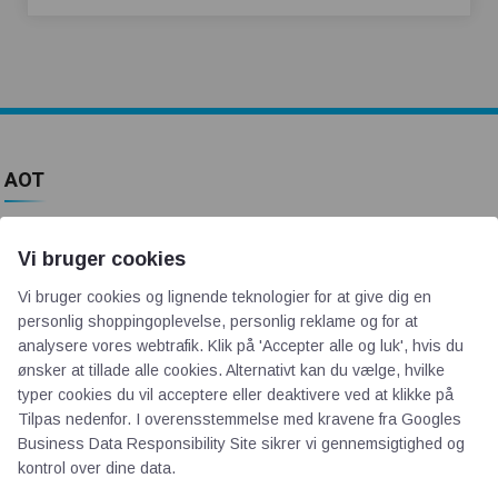
AOT
Om os
Vi bruger cookies
Priser
Vi bruger cookies og lignende teknologier for at give dig en
Kontakt
personlig shoppingoplevelse, personlig reklame og for at
Persondata
analysere vores webtrafik. Klik på 'Accepter alle og luk', hvis du
ønsker at tillade alle cookies. Alternativt kan du vælge, hvilke
typer cookies du vil acceptere eller deaktivere ved at klikke på
Videncentre
Tilpas nedenfor. I overensstemmelse med kravene fra
Googles
Business Data Responsibility Site
sikrer vi gennemsigtighed og
Teknologisk Institut
kontrol over dine data.
Bitva