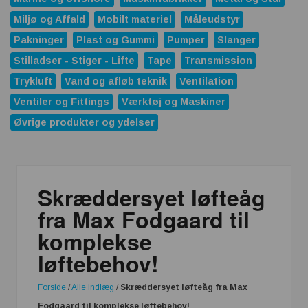
Miljø og Affald
Mobilt materiel
Måleudstyr
Pakninger
Plast og Gummi
Pumper
Slanger
Stilladser - Stiger - Lifte
Tape
Transmission
Trykluft
Vand og afløb teknik
Ventilation
Ventiler og Fittings
Værktøj og Maskiner
Øvrige produkter og ydelser
Skræddersyet løfteåg
fra Max Fodgaard til
komplekse
løftebehov!
Forside
/
Alle indlæg
/
Skræddersyet løfteåg fra Max
Fodgaard til komplekse løftebehov!