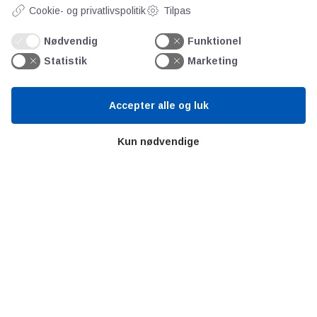
Cookie- og privatlivspolitik
Tilpas
Videncentre
Litteratur
Nødvendig
Funktionel
Forkortelser
Statistik
Marketing
Ståbi
Accepter alle og luk
Værd at besøge
Kun nødvendige
Alltomteknikindustrin
Altombyen
Altomhjemmet
Lidt af hvert…
Omregn enheder – udvalgte måleenheder
Ingeniørens Indkøbsbog