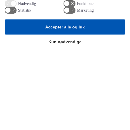
Nødvendig
Funktionel
Statistik
Marketing
AOT
Accepter alle og luk
Om os
Kun nødvendige
Priser
Kontakt
Persondata
Videncentre
Teknologisk Institut
Bitva
Videncentre
Litteratur
Forkortelser
Ståbi
Værd at besøge
Alltomteknikindustrin