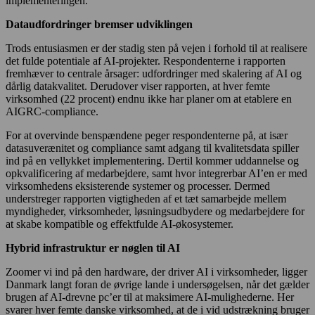
implementeringen.
Dataudfordringer bremser udviklingen
Trods entusiasmen er der stadig sten på vejen i forhold til at realisere
det fulde potentiale af AI-projekter. Respondenterne i rapporten
fremhæver to centrale årsager: udfordringer med skalering af AI og
dårlig datakvalitet. Derudover viser rapporten, at hver femte
virksomhed (22 procent) endnu ikke har planer om at etablere en
AIGRC-compliance.
For at overvinde benspændene peger respondenterne på, at især
datasuverænitet og compliance samt adgang til kvalitetsdata spiller
ind på en vellykket implementering. Dertil kommer uddannelse og
opkvalificering af medarbejdere, samt hvor integrerbar AI’en er med
virksomhedens eksisterende systemer og processer. Dermed
understreger rapporten vigtigheden af et tæt samarbejde mellem
myndigheder, virksomheder, løsningsudbydere og medarbejdere for
at skabe kompatible og effektfulde AI-økosystemer.
Hybrid infrastruktur er nøglen til AI
Zoomer vi ind på den hardware, der driver AI i virksomheder, ligger
Danmark langt foran de øvrige lande i undersøgelsen, når det gælder
brugen af AI-drevne pc’er til at maksimere AI-mulighederne. Her
svarer hver femte danske virksomhed, at de i vid udstrækning bruger