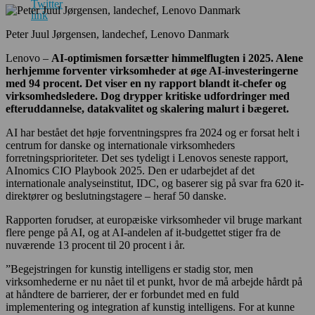
Peter Juul Jørgensen, landechef, Lenovo Danmark
Lenovo –
AI-optimismen forsætter himmelflugten i 2025. Alene
herhjemme forventer virksomheder at øge AI-investeringerne
med 94 procent. Det viser en ny rapport blandt it-chefer og
virksomhedsledere. Dog drypper kritiske udfordringer med
efteruddannelse, datakvalitet og skalering malurt i bægeret.
AI har bestået det høje forventningspres fra 2024 og er forsat helt i
centrum for danske og internationale virksomheders
forretningsprioriteter. Det ses tydeligt i Lenovos seneste rapport,
AInomics CIO Playbook 2025. Den er udarbejdet af det
internationale analyseinstitut, IDC, og baserer sig på svar fra 620 it-
direktører og beslutningstagere – heraf 50 danske.
Rapporten forudser, at europæiske virksomheder vil bruge markant
flere penge på AI, og at AI-andelen af it-budgettet stiger fra de
nuværende 13 procent til 20 procent i år.
”Begejstringen for kunstig intelligens er stadig stor, men
virksomhederne er nu nået til et punkt, hvor de må arbejde hårdt på
at håndtere de barrierer, der er forbundet med en fuld
implementering og integration af kunstig intelligens. For at kunne