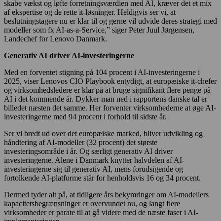
skabe vækst og løfte forretningsværdien med AI, kræver det et mix
af ekspertise og de rette it-løsninger. Heldigvis ser vi, at
beslutningstagere nu er klar til og gerne vil udvide deres strategi med
modeller som fx AI-as-a-Service,” siger Peter Juul Jørgensen,
Landechef for Lenovo Danmark.
Generativ AI driver AI-investeringerne
Med en forventet stigning på 104 procent i AI-investeringerne i
2025, viser Lenovos CIO Playbook entydigt, at europæiske it-chefer
og virksomhedsledere er klar på at bruge signifikant flere penge på
AI i det kommende år. Dykker man ned i rapportens danske tal er
billedet næsten det samme. Her forventer virksomhederne at øge AI-
investeringerne med 94 procent i forhold til sidste år.
Ser vi bredt ud over det europæiske marked, bliver udvikling og
håndtering af AI-modeller (32 procent) det største
investeringsområde i år. Og særligt generativ AI driver
investeringerne. Alene i Danmark knytter halvdelen af AI-
investeringerne sig til generativ AI, mens forudsigende og
fortolkende AI-platforme står for henholdsvis 16 og 34 procent.
Dermed tyder alt på, at tidligere års bekymringer om AI-modellers
kapacitetsbegrænsninger er overvundet nu, og langt flere
virksomheder er parate til at gå videre med de næste faser i AI-