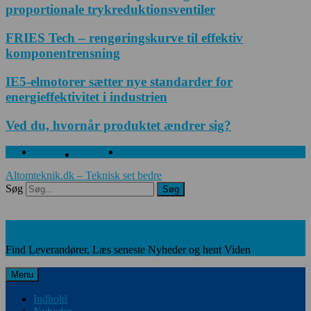
proportionale trykreduktionsventiler
FRIES Tech – rengøringskurve til effektiv
komponentrensning
IE5-elmotorer sætter nye standarder for
energieffektivitet i industrien
Ved du, hvornår produktet ændrer sig?
Facebook
Twitter
Linkedin
Altomteknik.dk – Teknisk set bedre
Søg
Søg
Leverandører, Nyheder og Viden
Find Leverandører, Læs seneste Nyheder og hent Viden
Menu
Indhold