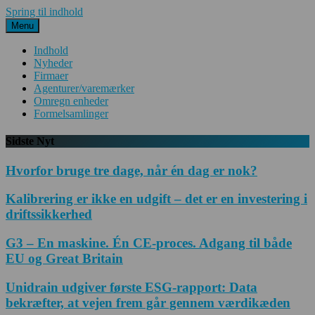
Spring til indhold
Menu
Indhold
Nyheder
Firmaer
Agenturer/varemærker
Omregn enheder
Formelsamlinger
Sidste Nyt
Hvorfor bruge tre dage, når én dag er nok?
Kalibrering er ikke en udgift – det er en investering i
driftssikkerhed
G3 – En maskine. Én CE-proces. Adgang til både
EU og Great Britain
Unidrain udgiver første ESG-rapport: Data
bekræfter, at vejen frem går gennem værdikæden