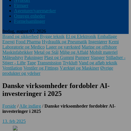
Nyheder
Firmaer
Agenturer/varemærker
Omregn enheder
Formelsamlinger
fredag, august 07, 2026
Brand og sikkerhed
Bygge teknik
El og Elektronik
Emballage
Energi
Food Pharma
Hydraulik og Pneumatik
Ingeniører
Kemi
Laboratorie og Medico
Lager og værksted
Marine og offshore
Maskinfabrikker
Metal og Stål
Miljø og Affald
Mobilt materiel
Måleudstyr
Pakninger
Plast og Gummi
Pumper
Slanger
Stilladser -
Stiger - Lifte
Tape
Transmission
Trykluft
Vand og afløb teknik
Ventilation
Ventiler og Fittings
Værktøj og Maskiner
Øvrige
produkter og ydelser
Danske virksomheder fordobler AI-
investeringer i 2025
Forside
/
Alle indlæg
/
Danske virksomheder fordobler AI-
investeringer i 2025
13. feb 2025