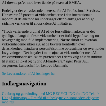
AI-drevne pc’er mod hver tiende på tværs af EMEA.
Endelig er der en voksende interesse for AI Professional Services.
Her svarer 72 procent af virksomhederne i den internationale
rapport, at de allerede nu undersøger eller planlægger at bruge
sådanne værktøjer til at opskalere AI-initiativer.
”Trods varierende brug af AI på de forskellige markeder er det
tydeligt, at langt de fleste virksomheder er forbi hype-fasen og nu
bevæger sig mod fuld implementering. Næste skridt er, hvordan
virksomhederne sikrer sig, at de bevarer kontrollen over
datasikkerhed, håndterer personfølsomme oplysninger og overholder
lovgivningen. Det betyder i mine øjne, at virksomheder med AI-
vækstambitioner skal skifte præferencer i deres valg af infrastruktur
til et mix af lokal og hybrid AI-hardware,” siger Peter Juul
Jørgensen, Landechef for Lenovo Danmark.
Se Leverandører af AI løsninger her
Indlægsnavigation
Genbrug og genvinding med MG RECYCLING fra JNC Teknik
Undgå driftsstop – Fire råd til at beskytte virksomheders elsystem
mod fejl