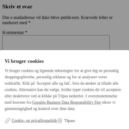
Skriv et svar
Din e-mailadresse vil ikke blive publiceret.
Krævede felter er
markeret med
*
Kommentar
*
Vi bruger cookies
Vi bruger cookies og lignende teknologier for at give dig en personlig
shoppingoplevelse, personlig reklame og for at analysere vores
Navn
*
webtrafik. Klik på 'Accepter alle og luk', hvis du ønsker at tillade alle
cookies. Alternativt kan du vælge, hvilke typer cookies du vil acceptere
E-mail
*
eller deaktivere ved at klikke på Tilpas nedenfor. I overensstemmelse
Websted
med kravene fra
Googles Business Data Responsibility Site
sikrer vi
gennemsigtighed og kontrol over dine data.
Gem mit navn, mail og websted i denne browser til næste gang
jeg kommenterer.
Cookie- og privatlivspolitik
Tilpas