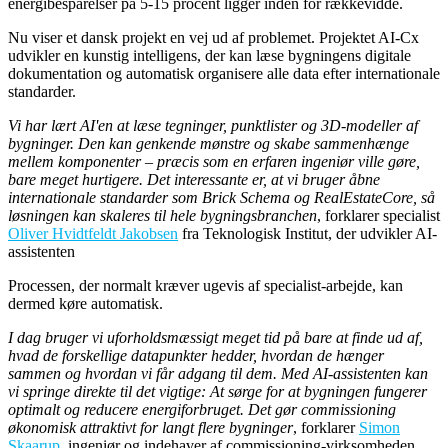
energibesparelser på 5-15 procent ligger inden for rækkevidde.
Nu viser et dansk projekt en vej ud af problemet. Projektet AI-Cx
udvikler en kunstig intelligens, der kan læse bygningens digitale
dokumentation og automatisk organisere alle data efter internationale
standarder.
Vi har lært AI'en at læse tegninger, punktlister og 3D-modeller af
bygninger. Den kan genkende mønstre og skabe sammenhænge
mellem komponenter – præcis som en erfaren ingeniør ville gøre,
bare meget hurtigere. Det interessante er, at vi bruger åbne
internationale standarder som Brick Schema og RealEstateCore, så
løsningen kan skaleres til hele bygningsbranchen
, forklarer specialist
Oliver Hvidtfeldt Jakobsen
fra Teknologisk Institut, der udvikler AI-
assistenten
Processen, der normalt kræver ugevis af specialist-arbejde, kan
dermed køre automatisk.
I dag bruger vi uforholdsmæssigt meget tid på bare at finde ud af,
hvad de forskellige datapunkter hedder, hvordan de hænger
sammen og hvordan vi får adgang til dem. Med AI-assistenten kan
vi springe direkte til det vigtige: At sørge for at bygningen fungerer
optimalt og reducere energiforbruget. Det gør commissioning
økonomisk attraktivt for langt flere bygninger
, forklarer
Simon
Skaarup
, ingeniør og indehaver af commissioning-virksomheden