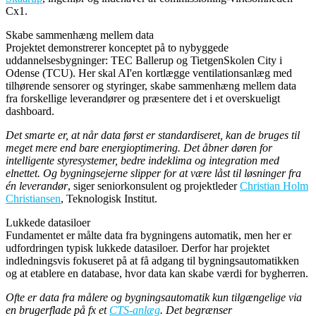
Cx1.
Skabe sammenhæng mellem data
Projektet demonstrerer konceptet på to nybyggede
uddannelsesbygninger: TEC Ballerup og TietgenSkolen City i
Odense (TCU). Her skal AI'en kortlægge ventilationsanlæg med
tilhørende sensorer og styringer, skabe sammenhæng mellem data
fra forskellige leverandører og præsentere det i et overskueligt
dashboard.
Det smarte er, at når data først er standardiseret, kan de bruges til
meget mere end bare energioptimering. Det åbner døren for
intelligente styresystemer, bedre indeklima og integration med
elnettet. Og bygningsejerne slipper for at være låst til løsninger fra
én leverandør
, siger seniorkonsulent og projektleder
Christian Holm
Christiansen
, Teknologisk Institut.
Lukkede datasiloer
Fundamentet er målte data fra bygningens automatik, men her er
udfordringen typisk lukkede datasiloer. Derfor har projektet
indledningsvis fokuseret på at få adgang til bygningsautomatikken
og at etablere en database, hvor data kan skabe værdi for bygherren.
Ofte er data fra målere og bygningsautomatik kun tilgængelige via
en brugerflade på fx et
CTS-anlæg
. Det begrænser