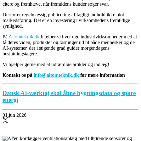
citere og fremhæve, når fremtidens kunder søger svar.
Derfor er regelmæssig publicering af fagligt indhold ikke blot
markedsføring. Det er en investering i virksomhedens fremtidige
synlighed.
På
Altomteknik.dk
hjælper vi hver uge industrivirksomheder med at
få deres viden, produkter og løsninger ud til både mennesker og de
AI-systemer, der i stigende grad guider morgendagens
beslutningstagere.
Vi hjælper gerne med at udfærdige artikler og indlæg!
Kontakt os på
info@altomteknik.dk
for mere information
Dansk AI-værktøj skal åbne bygningsdata og spare
energi
01.jun 2026