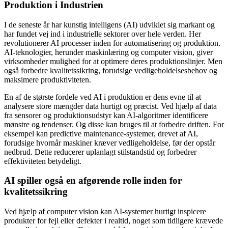
Produktion i Industrien
I de seneste år har kunstig intelligens (AI) udviklet sig markant og
har fundet vej ind i industrielle sektorer over hele verden. Her
revolutionerer AI processer inden for automatisering og produktion.
AI-teknologier, herunder maskinlæring og computer vision, giver
virksomheder mulighed for at optimere deres produktionslinjer. Men
også forbedre kvalitetssikring, forudsige vedligeholdelsesbehov og
maksimere produktiviteten.
En af de største fordele ved AI i produktion er dens evne til at
analysere store mængder data hurtigt og præcist. Ved hjælp af data
fra sensorer og produktionsudstyr kan AI-algoritmer identificere
mønstre og tendenser. Og disse kan bruges til at forbedre driften. For
eksempel kan predictive maintenance-systemer, drevet af AI,
forudsige hvornår maskiner kræver vedligeholdelse, før der opstår
nedbrud. Dette reducerer uplanlagt stilstandstid og forbedrer
effektiviteten betydeligt.
AI spiller også en afgørende rolle inden for
kvalitetssikring
Ved hjælp af computer vision kan AI-systemer hurtigt inspicere
produkter for fejl eller defekter i realtid, noget som tidligere krævede