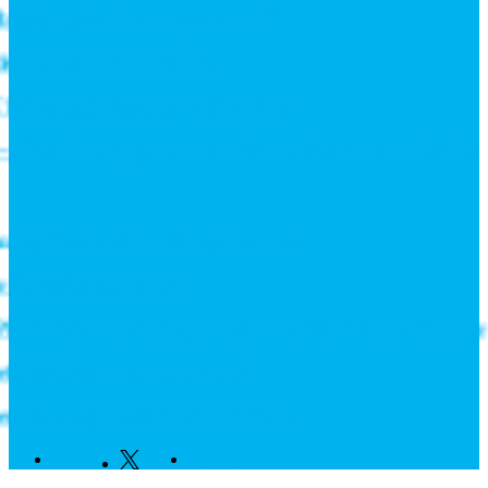
film og belægninger i realtid
s energiinfrastruktur
til hovedkontoret i Bagsværd
så er den rigtige batteripakke en konkurrencefordel
r giver hvilken løsning mening?
, øjet ikke kan se
E06M-serie med proportionale trykreduktionsventiler
fektiv komponentrensning
r energieffektivitet i industrien
Facebook
Twitter
Linkedin