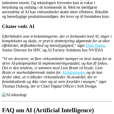
industrien enorm. Og teknologien forventes kun at vokse i
betydning og omfang i de kommende år. Med en intelligent
anvendelse af AI kan virksomheder skabe mere effektive, fleksible
og bæredygtige produktionsmiljøer, der lever op til fremtidens krav.
Citater vedr. AI
Efterhånden som it-belastningerne, der er forbundet med AI, stiger i
kompleksitet og skala, er præcis strømstyring afgørende for at sikre
effektivitet, driftssikkerhed og bæredygtighed,
” siger
Dion Harris
,
Senior Director for HPC og AI Factory Solutions hos NVIDIA
”
Vi ser desværre, at flere virksomheder kæmper en brav kamp for at
drive AI-pilotprojektet til implementeringsstadiet, og kun få lykkes.
Det er den tendens, vi sammen med Lion Brain vil bryde. Lion
Brain er markedsførerende inden for
AI-teknologier
, og de kan
derfor sikre, at vi tilbyder virksomheder AI-modeller, der er
fremtidssikrede og ikke viser sig at være forældet i morgen
,” siger
Thomas Duborg, der er Chief Digital Officer i Soft Design.
FAQ om AI (Artificial Intelligence)