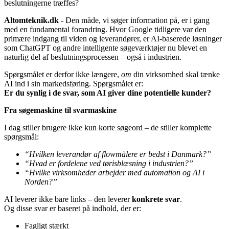
beslutningerne træffes?
Altomteknik.dk
- Den måde, vi søger information på, er i gang
med en fundamental forandring. Hvor Google tidligere var den
primære indgang til viden og leverandører, er AI-baserede løsninger
som ChatGPT og andre intelligente søgeværktøjer nu blevet en
naturlig del af beslutningsprocessen – også i industrien.
Spørgsmålet er derfor ikke længere,
om
din virksomhed skal tænke
AI ind i sin markedsføring. Spørgsmålet er:
Er du synlig i de svar, som AI giver dine potentielle kunder?
Fra søgemaskine til svarmaskine
I dag stiller brugere ikke kun korte søgeord – de stiller komplette
spørgsmål:
“Hvilken leverandør af flowmålere er bedst i Danmark?”
“Hvad er fordelene ved tørisblæsning i industrien?”
“Hvilke virksomheder arbejder med automation og AI i
Norden?”
AI leverer ikke bare links – den leverer
konkrete svar
.
Og disse svar er baseret på indhold, der er:
Fagligt stærkt