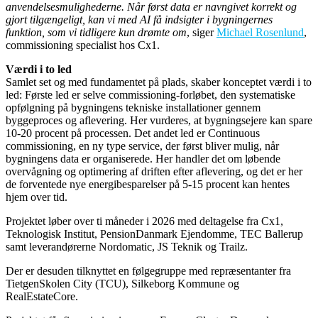
anvendelsesmulighederne. Når først data er navngivet korrekt og
gjort tilgængeligt, kan vi med AI få indsigter i bygningernes
funktion, som vi tidligere kun drømte om
, siger
Michael Rosenlund
,
commissioning specialist hos Cx1.
Værdi i to led
Samlet set og med fundamentet på plads, skaber konceptet værdi i to
led: Første led er selve commissioning-forløbet, den systematiske
opfølgning på bygningens tekniske installationer gennem
byggeproces og aflevering. Her vurderes, at bygningsejere kan spare
10-20 procent på processen. Det andet led er Continuous
commissioning, en ny type service, der først bliver mulig, når
bygningens data er organiserede. Her handler det om løbende
overvågning og optimering af driften efter aflevering, og det er her
de forventede nye energibesparelser på 5-15 procent kan hentes
hjem over tid.
Projektet løber over ti måneder i 2026 med deltagelse fra Cx1,
Teknologisk Institut, PensionDanmark Ejendomme, TEC Ballerup
samt leverandørerne Nordomatic, JS Teknik og Trailz.
Der er desuden tilknyttet en følgegruppe med repræsentanter fra
TietgenSkolen City (TCU), Silkeborg Kommune og
RealEstateCore.