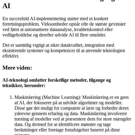
AI
En succesfuld AI-implementering starter med et konkret
forretningsproblem. Virksomheder opnår ofte de største gevinster
ved først at automatisere dataanalyse, kvalitetskontrol eller
vedligeholdelse og derefter udvide AI til flere områder.
Det er samtidig vigtigt at sikre datakvalitet, integration med
eksisterende systemer og kompetencer til at anvende teknologien
effektivt.
Mere viden:
AI-teknologi omfatter forskellige metoder, tilgange og
teknikker, herunder:
Maskinlæring (Machine Learning): Maskinlæring er en gren
af AI, der fokuserer på at udvikle algoritmer og modeller.
Disse gør det muligt for computere at lære og forbedre deres
ydeevne gennem erfaring og data. Maskinlæring involverer
træning af modeller ved at præsentere dem for store mængder
data. Og dermed for at identificere mønstre og tage
beslutninger eller foretage forudsigelser baseret på disse