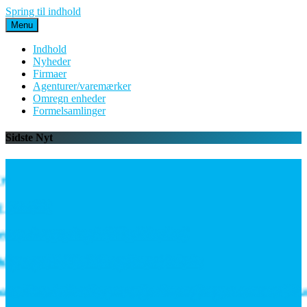
Spring til indhold
Menu
Indhold
Nyheder
Firmaer
Agenturer/varemærker
Omregn enheder
Formelsamlinger
Sidste Nyt
er nok?
 en investering i driftssikkerhed
ang til både EU og Great Britain
t: Data bekræfter, at vejen frem går gennem værdikæd