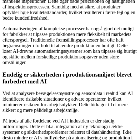
manuelle inspektioner. Dette øger både præcisionen og hastigheden
af inspektionsprocessen. Samtidig med at sikre, at produkter
opfylder høje kvalitetsstandarder, hvilket resulterer i færre fejl og en
bedre kundetilfredshed.
Automatiseringen af komplekse processer har også gjort det muligt
for fabrikker at tilpasse produktionen mere fleksibelt til markedets
efterspørgsel. Traditionelle fremstillingsprocesser har ofte haft
begrænsninger i forhold til at ændre produktionen hurtigt. Dette
løser AI-drevne automatiseringssystemer som kan tilpasse sig hurtigt
og skifte mellem forskellige produktionsopgaver uden store
omstillinger.
Endelig er sikkerheden i produktionsmiljøet blevet
forbedret med AI
Ved at analysere bevægelsesmønstre og sensordata i realtid kan AI
identificere risikable situationer og advare operatører, hvilket
minimerer risikoen for arbejdsulykker. Dette bidrager til et mere
sikkert og mere pålideligt arbejdsmiljø.
På trods af alle fordelene ved AI i industrien er der stadig
udfordringer. Dette er bl.a. integration af ny teknologi i ældre
systemer og sikkerhedsproblemer relateret til datahåndtering. Ikke
desto mindre er AI’s indflydelse på automatisering og produktion i