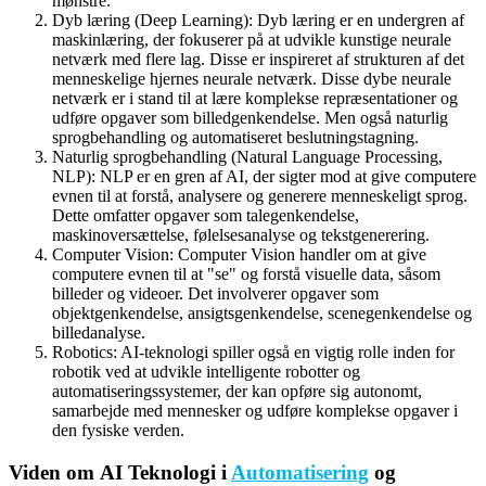
mønstre.
Dyb læring (Deep Learning): Dyb læring er en undergren af
maskinlæring, der fokuserer på at udvikle kunstige neurale
netværk med flere lag. Disse er inspireret af strukturen af det
menneskelige hjernes neurale netværk. Disse dybe neurale
netværk er i stand til at lære komplekse repræsentationer og
udføre opgaver som billedgenkendelse. Men også naturlig
sprogbehandling og automatiseret beslutningstagning.
Naturlig sprogbehandling (Natural Language Processing,
NLP): NLP er en gren af AI, der sigter mod at give computere
evnen til at forstå, analysere og generere menneskeligt sprog.
Dette omfatter opgaver som talegenkendelse,
maskinoversættelse, følelsesanalyse og tekstgenerering.
Computer Vision: Computer Vision handler om at give
computere evnen til at "se" og forstå visuelle data, såsom
billeder og videoer. Det involverer opgaver som
objektgenkendelse, ansigtsgenkendelse, scenegenkendelse og
billedanalyse.
Robotics: AI-teknologi spiller også en vigtig rolle inden for
robotik ved at udvikle intelligente robotter og
automatiseringssystemer, der kan opføre sig autonomt,
samarbejde med mennesker og udføre komplekse opgaver i
den fysiske verden.
Viden om AI Teknologi i
Automatisering
og