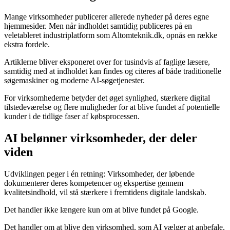
Mange virksomheder publicerer allerede nyheder på deres egne
hjemmesider. Men når indholdet samtidig publiceres på en
veletableret industriplatform som Altomteknik.dk, opnås en række
ekstra fordele.
Artiklerne bliver eksponeret over for tusindvis af faglige læsere,
samtidig med at indholdet kan findes og citeres af både traditionelle
søgemaskiner og moderne AI-søgetjenester.
For virksomhederne betyder det øget synlighed, stærkere digital
tilstedeværelse og flere muligheder for at blive fundet af potentielle
kunder i de tidlige faser af købsprocessen.
AI belønner virksomheder, der deler
viden
Udviklingen peger i én retning: Virksomheder, der løbende
dokumenterer deres kompetencer og ekspertise gennem
kvalitetsindhold, vil stå stærkere i fremtidens digitale landskab.
Det handler ikke længere kun om at blive fundet på Google.
Det handler om at blive den virksomhed, som AI vælger at anbefale,