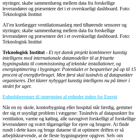
AI’en kortlægger ventilationsanlæg med tilhørende sensorer og
styringer, skabe sammenhæng mellem data fra forskellige
leverandører og præsentere det i et overskueligt dashboard. Foto:
Teknologisk Institut
Teknologisk Institut
-
Et nyt dansk projekt kombinerer kunstig
intelligens med internationale datamodeller til at frisætte
bygningsdata til commissioning af tekniske installationer, og
energioptimering i bygninger. Potentialet er besparelser på op til 15
procent af energiforbruget. Men først skal tusindvis af datapunkter
organiseres. Det klarer nybygget kunstig intelligens nu på timer i
stedet for uger.
Enhedsberegner til omregning af enheder inden for Energi
Når en ny skole, kontorbygning eller hospital står færdig, gemmer
der sig et usynligt problem i væggene: Tusindvis af datapunkter fra
ventilation, varme og køling, alle navngivet forskelligt af forskellige
leverandører og svært tilgængelige for ejere og brugere. At finde
rundt i dette kaos og bruge dataene til at optimere driften er så
arbejdskrævende, at de fleste bygningsejere opgiver. Selv om