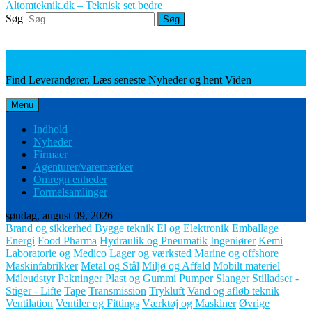
Altomteknik.dk – Teknisk set bedre
Søg
Søg
Leverandører, Nyheder og Viden
Find Leverandører, Læs seneste Nyheder og hent Viden
Menu
Indhold
Nyheder
Firmaer
Agenturer/varemærker
Omregn enheder
Formelsamlinger
søndag, august 09, 2026
Brand og sikkerhed
Bygge teknik
El og Elektronik
Emballage
Energi
Food Pharma
Hydraulik og Pneumatik
Ingeniører
Kemi
Laboratorie og Medico
Lager og værksted
Marine og offshore
Maskinfabrikker
Metal og Stål
Miljø og Affald
Mobilt materiel
Måleudstyr
Pakninger
Plast og Gummi
Pumper
Slanger
Stilladser -
Stiger - Lifte
Tape
Transmission
Trykluft
Vand og afløb teknik
Ventilation
Ventiler og Fittings
Værktøj og Maskiner
Øvrige