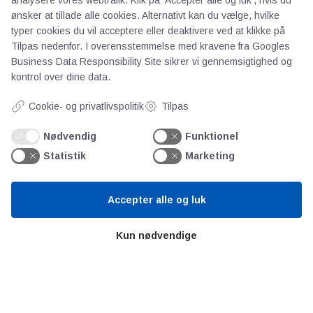
ønsker at tillade alle cookies. Alternativt kan du vælge, hvilke
typer cookies du vil acceptere eller deaktivere ved at klikke på
Tilpas nedenfor. I overensstemmelse med kravene fra
Googles
Business Data Responsibility Site
sikrer vi gennemsigtighed og
AOT
kontrol over dine data.
Cookie- og privatlivspolitik
Tilpas
Om os
Priser
Nødvendig
Funktionel
Kontakt
Statistik
Marketing
Persondata
Accepter alle og luk
Videncentre
Kun nødvendige
Teknologisk Institut
Bitva
Videncentre