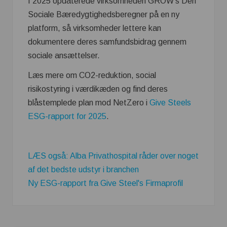
I 2025 opdaterede virksomheden GROW’s Den
Sociale Bæredygtighedsberegner på en ny
platform, så virksomheder lettere kan
dokumentere deres samfundsbidrag gennem
sociale ansættelser.
Læs mere om CO2-reduktion, social
risikostyring i værdikæden og find deres
blåstemplede plan mod NetZero i
Give Steels
ESG-rapport for 2025
.
LÆS også: Alba Privathospital råder over noget
af det bedste udstyr i branchen
Ny ESG-rapport fra Give Steel's Firmaprofil