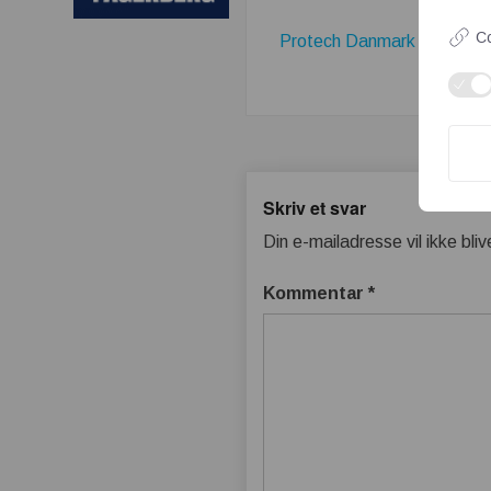
Co
Protech Danmark ApS's Fir
Skriv et svar
Din e-mailadresse vil ikke bliv
Kommentar
*