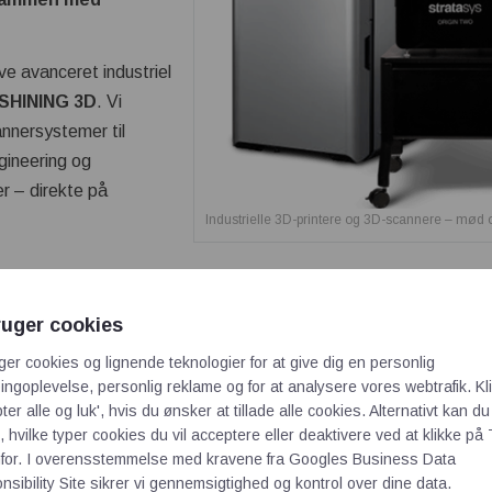
e avanceret industriel
SHINING 3D
. Vi
annersystemer til
ngineering og
er – direkte på
Industrielle 3D-printere og 3D-scannere – mød
ruger cookies
ia3D og få adgang til et eksklusivt messetilbud – op til
50 % r
ger cookies og lignende teknologier for at give dig en personlig
ngoplevelse, personlig reklame og for at analysere vores webtrafik. Kl
ter alle og luk', hvis du ønsker at tillade alle cookies. Alternativt kan du
 →
 hvilke typer cookies du vil acceptere eller deaktivere ved at klikke på 
for. I overensstemmelse med kravene fra
Googles Business Data
Fortus 450mc Gen III
sibility Site
sikrer vi gennemsigtighed og kontrol over dine data.