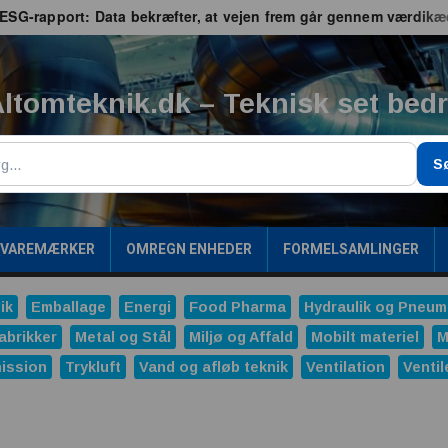
rapport: Data bekræfter, at vejen frem går gennem værdikæden
ltomteknik.dk – Teknisk set bed
g
S
/VAREMÆRKER
OMREGN ENHEDER
FORMELSAMLINGER
ik
Emballage
Energi
Food Pharma
Hydraulik og Pneum
abrikker
Metal og Stål
Miljø og Affald
Mobilt materiel
M
ission
Trykluft
Vand og afløb teknik
Ventilation
Ventil