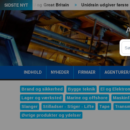
Spring
til både EU og Great Britain
Unidrain udgiver første ESG-
SIDSTE NYT
til
indhold
A
Sø
INDHOLD
NYHEDER
FIRMAER
AGENTURER
Brand og sikkerhed
Bygge teknik
El og Elektron
Lager og værksted
Marine og offshore
Maskinf
Slanger
Stilladser - Stiger - Lifte
Tape
Transm
Øvrige produkter og ydelser