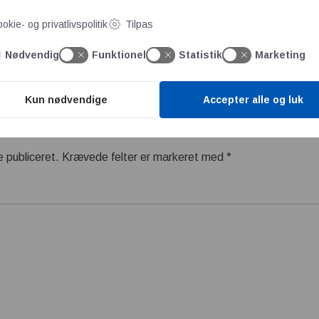
okie- og privatlivspolitik
Tilpas
maprofil
Nødvendig
Funktionel
Statistik
Marketing
Kun nødvendige
Accepter alle og luk
e publiceret.
Krævede felter er markeret med
*