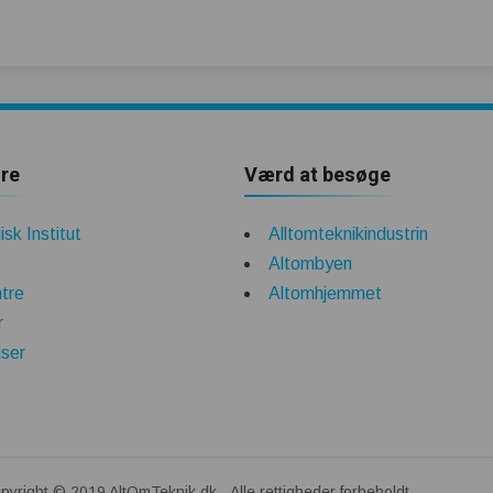
re
Værd at besøge
sk Institut
Alltomteknikindustrin
Altombyen
tre
Altomhjemmet
r
lser
pyright © 2019 AltOmTeknik.dk - Alle rettigheder forbeholdt