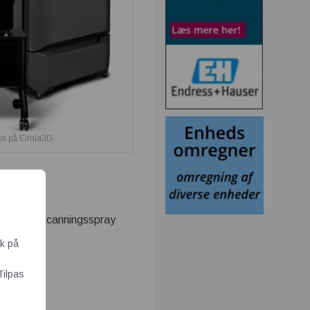
 os på Elmia3D
abat
på scanningsspray
ik på
Tilpas