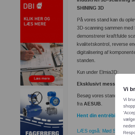
SHINING 3D
På vores stand kan du oplev
3D-scanning sammen med
demonstrerer kraftfulde sc
kvalitetskontrol, reverse e
digitalisering af komponent
standen.
Kun under Elmia3D:
Eksklusivt messetilbud
Vi b
Besøg vores stand under Elm
Vi bru
fra
AESUB
.
shoppi
'Accep
Hent din entrébillet her
vælge,
neden
LÆS også: Mød Stratasys 
Respon