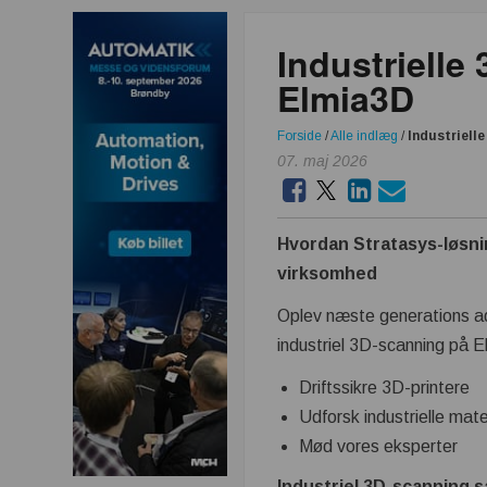
Industrielle
Elmia3D
Forside
/
Alle indlæg
/
Industriell
07. maj 2026
Hvordan Stratasys-løsni
virksomhed
Oplev næste generations ad
industriel 3D-scanning på 
Driftssikre 3D-printere
Udforsk industrielle mate
Mød vores eksperter
Industriel 3D-scanning