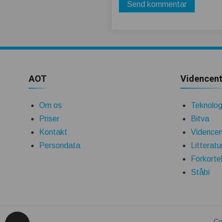
AOT
Videncent
Om os
Teknologi
Priser
Bitva
Kontakt
Videncen
Persondata
Litteratu
Forkorte
Ståbi
Co