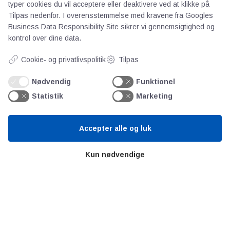
Om os
typer cookies du vil acceptere eller deaktivere ved at klikke på
Tilpas nedenfor. I overensstemmelse med kravene fra
Googles
Priser
Business Data Responsibility Site
sikrer vi gennemsigtighed og
Kontakt
kontrol over dine data.
Persondata
Cookie- og privatlivspolitik
Tilpas
Videncentre
Nødvendig
Funktionel
Statistik
Marketing
Teknologisk Institut
Bitva
Accepter alle og luk
Videncentre
Litteratur
Kun nødvendige
Forkortelser
Ståbi
Værd at besøge