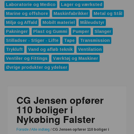
Laboratorie og Medico
Lager og værksted
Marine og offshore
Maskinfabrikker
Metal og Stål
Miljø og Affald
Mobilt materiel
Måleudstyr
Pakninger
Plast og Gummi
Pumper
Slanger
Stilladser - Stiger - Lifte
Tape
Transmission
Trykluft
Vand og afløb teknik
Ventilation
Ventiler og Fittings
Værktøj og Maskiner
Øvrige produkter og ydelser
CG Jensen opfører
110 boliger i
Nykøbing Falster
Forside
/
Alle indlæg
/
CG Jensen opfører 110 boliger i