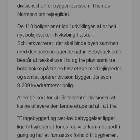
divisionschef for byggeri Jönsson, Thomas
Normann om rejsegildet.
De 110 boliger er et led i udviklingen af et helt
nyt boligkvarter i Nykøbing Falster;
Schillerkvarteret, der skal binde byen sammen
med den omkringliggende natur. Bebyggelserne
består af rækkehuse i to og tre plan samt tre
boligblokke på tre en halv etage med lejligheder,
og samlet opfører division Byggeri Jönsson
8.200 kvadratmeter bolig.
Allerede kort før jul i år forventer divisionen at
kunne aflevere den første etape ud af i alt tre.
”Etagebyggeri og tæt-lav bebyggelser ligger
lige til højrebenet for os, og vi er kommet godt i
gang og har et fantastisk forhold til bygherren,