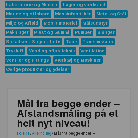
Laboratorie og Medico
Lager og værksted
Marine og offshore
Maskinfabrikker
Metal og Stål
Miljø og Affald
Mobilt materiel
Måleudstyr
Pakninger
Plast og Gummi
Pumper
Slanger
Stilladser - Stiger - Lifte
Tape
Transmission
Trykluft
Vand og afløb teknik
Ventilation
Ventiler og Fittings
Værktøj og Maskiner
Øvrige produkter og ydelser
Mål fra begge ender –
Afstandsmåling på et
helt nyt niveau!
Forside
/
Alle indlæg
/
Mål fra begge ender –