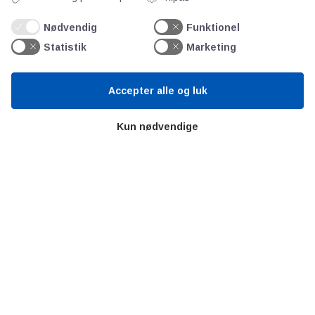
Teknologisk Institut
Bitva
Nødvendig
Funktionel
Videncentre
Statistik
Marketing
Litteratur
Forkortelser
Accepter alle og luk
Ståbi
Kun nødvendige
Værd at besøge
Alltomteknikindustrin
Altombyen
Altomhjemmet
Lidt af hvert…
Omregn enheder – udvalgte måleenheder