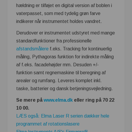
hældning er tilføjet en digital version af boblen i
vaterpasset, som med tydelig grøn farve
indikerer når instrumentet holdes vandret.
Derudover er instrumentet udstyret med mange
standardfunktioner fra professionelle
afstandsmålere
f.eks. Tracking for kontinuerlig
måling, Pythagoras funktion for indirekte måling
af f.eks. facadehøjder mm. Desuden +/-
funktion samt regnemaskine til beregning af
arealer og rumfang. Leveres komplet inkl.
taske, batterier og dansk betjeningsvejledning.
Se mere på
www.elma.dk
eller ring på 70 22
10 00.
LÆS også: Elma Laser R serien dækker hele
programmet af rotationslasere
Elma Instruments A/S's Firmaprofil