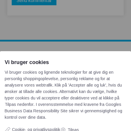
AOT
Vi bruger cookies
Vi bruger cookies og lignende teknologier for at give dig en
Om os
personlig shoppingoplevelse, personlig reklame og for at
Priser
analysere vores webtrafik. Klik på 'Accepter alle og luk', hvis du
Kontakt
ønsker at tillade alle cookies. Alternativt kan du vælge, hvilke
Persondata
typer cookies du vil acceptere eller deaktivere ved at klikke på
Tilpas nedenfor. I overensstemmelse med kravene fra
Googles
Business Data Responsibility Site
sikrer vi gennemsigtighed og
Videncentre
kontrol over dine data.
Cookie- og privatlivspolitik
Tilpas