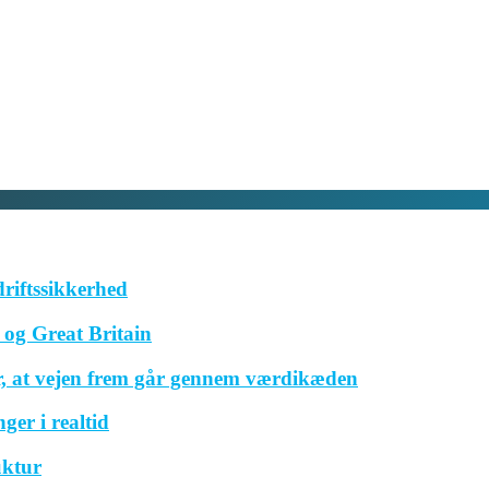
driftssikkerhed
og Great Britain
r, at vejen frem går gennem værdikæden
ger i realtid
uktur