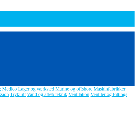
g Medico
Lager og værksted
Marine og offshore
Maskinfabrikker
ssion
Trykluft
Vand og afløb teknik
Ventilation
Ventiler og Fittings