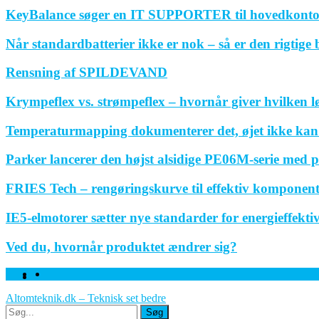
KeyBalance søger en IT SUPPORTER til hovedkonto
Når standardbatterier ikke er nok – så er den rigtige
Rensning af SPILDEVAND
Krympeflex vs. strømpeflex – hvornår giver hvilken 
Temperaturmapping dokumenterer det, øjet ikke kan
Parker lancerer den højst alsidige PE06M-serie med p
FRIES Tech – rengøringskurve til effektiv komponen
IE5-elmotorer sætter nye standarder for energieffektivi
Ved du, hvornår produktet ændrer sig?
Facebook
Linkedin
Twitter
Altomteknik.dk – Teknisk set bedre
Søg
Søg