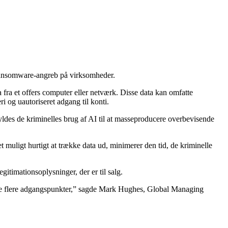
i ransomware-angreb på virksomheder.
a fra et offers computer eller netværk. Disse data kan omfatte
i og uautoriseret adgang til konti.
yldes de kriminelles brug af AI til at masseproducere overbevisende
et muligt hurtigt at trække data ud, minimerer den tid, de kriminelle
itimationsoplysninger, der er til salg.
ibere flere adgangspunkter,” sagde Mark Hughes, Global Managing