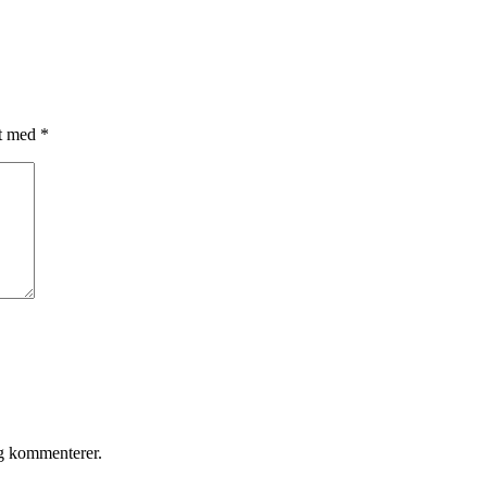
et med
*
eg kommenterer.