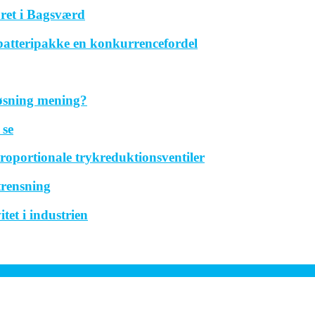
ret i Bagsværd
 batteripakke en konkurrencefordel
løsning mening?
 se
roportionale trykreduktionsventiler
trensning
tet i industrien