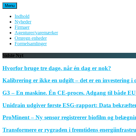
Spring
Menu
til
indhold
Indhold
Nyheder
Firmaer
Agenturer/varemærker
Omregn enheder
Formelsamlinger
Sidste Nyt
Hvorfor bruge tre dage, når én dag er nok?
Kalibrering er ikke en udgift – det er en investering i 
G3 – En maskine. Én CE-proces. Adgang til både EU 
Unidrain udgiver første ESG-rapport: Data bekræfte
ProMinent – Ny sensor registrerer biofilm og belægnin
Transformere er rygraden i fremtidens energiinfrastr