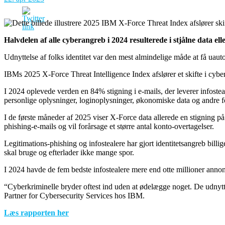
Halvdelen af ​​alle cyberangreb i 2024 resulterede i stjålne data el
Udnyttelse af folks identitet var den mest almindelige måde at få uaut
IBMs 2025 X-Force Threat Intelligence Index afslører et skifte i cybe
I 2024 oplevede verden en 84% stigning i e-mails, der leverer infosteal
personlige oplysninger, loginoplysninger, økonomiske data og andre fort
I de første måneder af 2025 viser X-Force data allerede en stigning p
phishing-e-mails og vil forårsage et større antal konto-overtagelser.
Legitimations-phishing og infostealere har gjort identitetsangreb billig
skal bruge og efterlader ikke mange spor.
I 2024 havde de fem bedste infostealere mere end otte millioner annonc
“Cyberkriminelle bryder oftest ind uden at ødelægge noget. De udnytt
Partner for Cybersecurity Services hos IBM.
Læs rapporten her