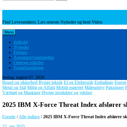
Leverandører, Nyheder og Viden
Find Leverandører, Læs seneste Nyheder og hent Viden
Menu
Indhold
Nyheder
Firmaer
Agenturer/varemærker
Omregn enheder
Formelsamlinger
fredag, august 07, 2026
Brand og sikkerhed
Bygge teknik
El og Elektronik
Emballage
Energi
Metal og Stål
Miljø og Affald
Mobilt materiel
Måleudstyr
Pakninger
Værktøj og Maskiner
Øvrige produkter og ydelser
2025 IBM X-Force Threat Index afslører sk
Forside
/
Alle indlæg
/
2025 IBM X-Force Threat Index afslører skif
22. apr 2025