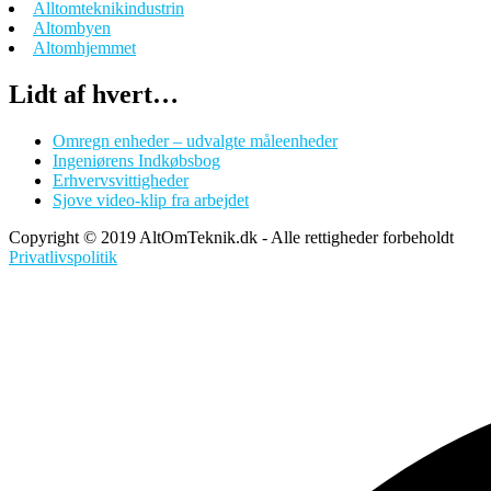
Alltomteknikindustrin
Altombyen
Altomhjemmet
Lidt af hvert…
Omregn enheder – udvalgte måleenheder
Ingeniørens Indkøbsbog
Erhvervsvittigheder
Sjove video-klip fra arbejdet
Copyright © 2019 AltOmTeknik.dk - Alle rettigheder forbeholdt
Privatlivspolitik