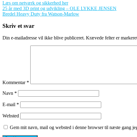
Læs om netværk og sikkerhed her
Indlægsnavigation
25 år med 3D print og udvikling – OLE LYKKE JENSEN
Bredel Heavy Duty fra Watson-Marlow
Skriv et svar
Din e-mailadresse vil ikke blive publiceret.
Krævede felter er marker
Kommentar
*
Navn
*
E-mail
*
Websted
Gem mit navn, mail og websted i denne browser til næste gang j