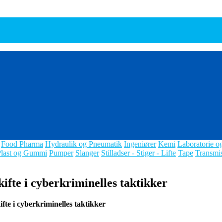
Food Pharma
Hydraulik og Pneumatik
Ingeniører
Kemi
Laboratorie o
Plast og Gummi
Pumper
Slanger
Stilladser - Stiger - Lifte
Tape
Transmi
ifte i cyberkriminelles taktikker
te i cyberkriminelles taktikker