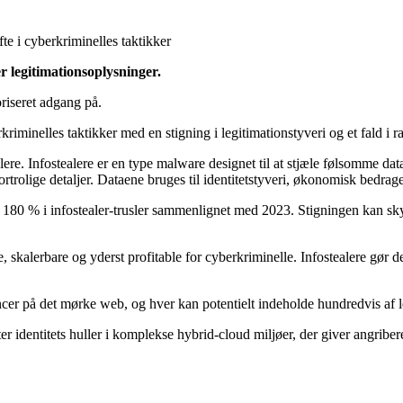
ler legitimationsoplysninger.
oriseret adgang på.
rkriminelles taktikker med en stigning i legitimationstyveri og et fald 
ere. Infostealere er en type malware designet til at stjæle følsomme dat
rolige detaljer. Dataene bruges til identitetstyveri, økonomisk bedrager
å 180 % i infostealer-trusler sammenlignet med 2023. Stigningen kan sk
e, skalerbare og yderst profitable for cyberkriminelle. Infostealere gør d
er på det mørke web, og hver kan potentielt indeholde hundredvis af leg
er identitets huller i komplekse hybrid-cloud miljøer, der giver angr