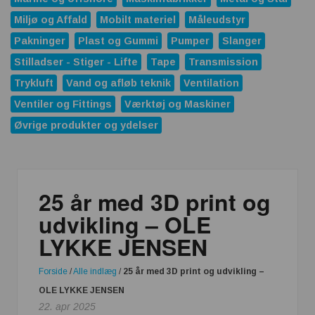
Rensning af SPILDEVAND
Miljø og Affald
Mobilt materiel
Måleudstyr
Pakninger
Plast og Gummi
Pumper
Slanger
Krympeflex vs. strømpeflex – hvornår giver hvilken løsning
Stilladser - Stiger - Lifte
Tape
Transmission
mening?
Trykluft
Vand og afløb teknik
Ventilation
Temperaturmapping dokumenterer det, øjet ikke kan se
Ventiler og Fittings
Værktøj og Maskiner
Parker lancerer den højst alsidige PE06M-serie med
Øvrige produkter og ydelser
proportionale trykreduktionsventiler
FRIES Tech – rengøringskurve til effektiv
komponentrensning
25 år med 3D print og
IE5-elmotorer sætter nye standarder for energieffektivitet i
udvikling – OLE
industrien
LYKKE JENSEN
Ved du, hvornår produktet ændrer sig?
Elektromotoren er drivkraften bag moderne industri
Forside
/
Alle indlæg
/
25 år med 3D print og udvikling –
OLE LYKKE JENSEN
22. apr 2025