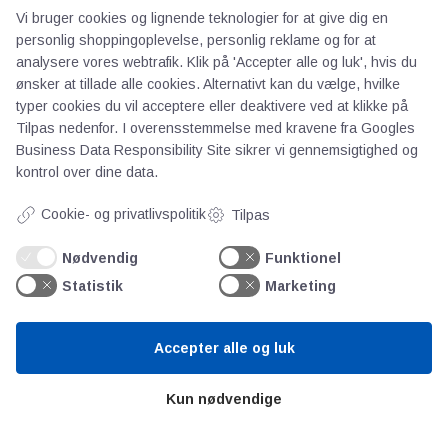
Vi bruger cookies og lignende teknologier for at give dig en
Priser
personlig shoppingoplevelse, personlig reklame og for at
Kontakt
analysere vores webtrafik. Klik på 'Accepter alle og luk', hvis du
Persondata
ønsker at tillade alle cookies. Alternativt kan du vælge, hvilke
typer cookies du vil acceptere eller deaktivere ved at klikke på
Tilpas nedenfor. I overensstemmelse med kravene fra
Googles
Videncentre
Business Data Responsibility Site
sikrer vi gennemsigtighed og
kontrol over dine data.
Teknologisk Institut
Cookie- og privatlivspolitik
Tilpas
Bitva
Videncentre
Nødvendig
Funktionel
Litteratur
Statistik
Marketing
Forkortelser
Ståbi
Accepter alle og luk
Værd at besøge
Kun nødvendige