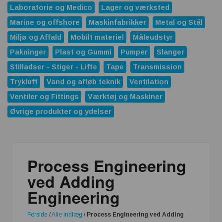
Laboratorie og Medico
Lager og værksted
Marine og offshore
Maskinfabrikker
Metal og Stål
Miljø og Affald
Mobilt materiel
Måleudstyr
Pakninger
Plast og Gummi
Pumper
Slanger
Stilladser - Stiger - Lifte
Tape
Transmission
Trykluft
Vand og afløb teknik
Ventilation
Ventiler og Fittings
Værktøj og Maskiner
Øvrige produkter og ydelser
Process Engineering
ved Adding
Engineering
Forside
/
Alle indlæg
/
Process Engineering ved Adding