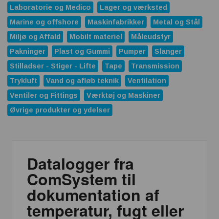
Laboratorie og Medico
Lager og værksted
Marine og offshore
Maskinfabrikker
Metal og Stål
Miljø og Affald
Mobilt materiel
Måleudstyr
Pakninger
Plast og Gummi
Pumper
Slanger
Stilladser - Stiger - Lifte
Tape
Transmission
Trykluft
Vand og afløb teknik
Ventilation
Ventiler og Fittings
Værktøj og Maskiner
Øvrige produkter og ydelser
Datalogger fra
ComSystem til
dokumentation af
temperatur, fugt eller