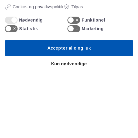
Cookie- og privatlivspolitik
Tilpas
Teknologisk Institut
Bitva
Nødvendig
Funktionel
Videncentre
Statistik
Marketing
Litteratur
Forkortelser
Accepter alle og luk
Ståbi
Kun nødvendige
Værd at besøge
Alltomteknikindustrin
Altombyen
Altomhjemmet
Lidt af hvert…