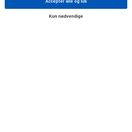
Accepter alle og luk
Bitva
Videncentre
Kun nødvendige
Litteratur
Forkortelser
Ståbi
Værd at besøge
Alltomteknikindustrin
Altombyen
Altomhjemmet
Lidt af hvert…
Omregn enheder – udvalgte måleenheder
Ingeniørens Indkøbsbog