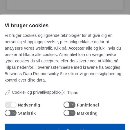
Vi bruger cookies
Vi bruger cookies og lignende teknologier for at give dig en
personlig shoppingoplevelse, personlig reklame og for at
analysere vores webtrafik. Klik på 'Accepter alle og luk', hvis du
AOT
ønsker at tillade alle cookies. Alternativt kan du vælge, hvilke
typer cookies du vil acceptere eller deaktivere ved at klikke på
Tilpas nedenfor. I overensstemmelse med kravene fra
Googles
Om os
Business Data Responsibility Site
sikrer vi gennemsigtighed og
Priser
kontrol over dine data.
Kontakt
Persondata
Cookie- og privatlivspolitik
Tilpas
Nødvendig
Funktionel
Videncentre
Statistik
Marketing
Teknologisk Institut